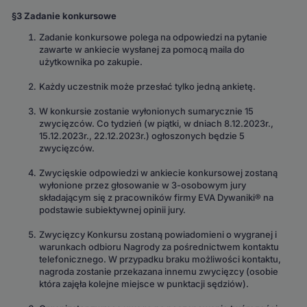
§3 Zadanie konkursowe
Zadanie konkursowe polega na odpowiedzi na pytanie
zawarte w ankiecie wysłanej za pomocą maila do
użytkownika po zakupie.
Każdy uczestnik może przesłać tylko jedną ankietę.
W konkursie zostanie wyłonionych sumarycznie 15
zwycięzców. Co tydzień (w piątki, w dniach 8.12.2023r.,
15.12.2023r., 22.12.2023r.) ogłoszonych będzie 5
zwycięzców.
Zwycięskie odpowiedzi w ankiecie konkursowej zostaną
wyłonione przez głosowanie w 3-osobowym jury
składającym się z pracowników firmy EVA Dywaniki® na
podstawie subiektywnej opinii jury.
Zwycięzcy Konkursu zostaną powiadomieni o wygranej i
warunkach odbioru Nagrody za pośrednictwem kontaktu
telefonicznego. W przypadku braku możliwości kontaktu,
nagroda zostanie przekazana innemu zwycięzcy (osobie
która zajęła kolejne miejsce w punktacji sędziów).