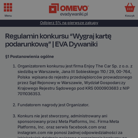
Menu
Koszyk
Odbierz 5% na pierwsze zakupy
Regulamin konkursu “Wygraj kartę
podarunkową” | EVA Dywaniki
§1 Postanowienia ogólne
Organizatorem konkursu jest firma Enjoy The Car Sp. z o.o. z
siedzibą w Warszawie, Jana III Sobieskiego 110 / 29, 00-764,
Polska wpisana do rejestru przedsiębiorców prowadzonego
przez Sąd Rejonowy w Warszawie, Wydział Gospodarczy
Krajowego Rejestru Sądowego pod KRS 0000903683 z NIP
7011036353.
Fundatorem nagrody jest Organizator.
Konkurs nie jest stworzony, administrowany ani
sponsorowany przez Meta Platforms, Inc. Firma Meta
Platforms, Inc. oraz serwis facebook.com oraz
instagram.com nie ponosi żadnej odpowiedzialności za
jakiekolwiek działania związane z organizacją konkursu na