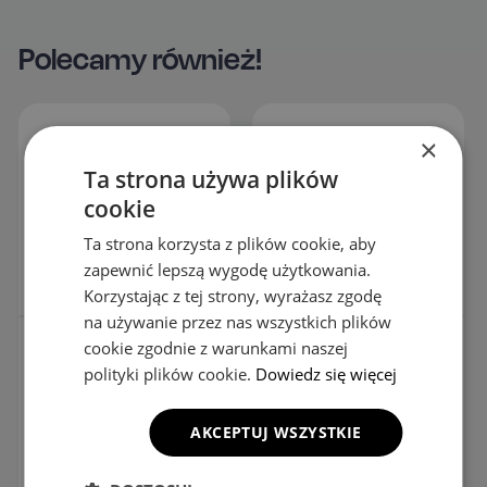
Polecamy również!
×
Ta strona używa plików
cookie
Ta strona korzysta z plików cookie, aby
zapewnić lepszą wygodę użytkowania.
Korzystając z tej strony, wyrażasz zgodę
na używanie przez nas wszystkich plików
cookie zgodnie z warunkami naszej
Organizer do bagażnika
Organizer do samochodu
z ekoskóry
multifunkcyjny
polityki plików cookie.
Dowiedz się więcej
439.00
zł
549.00
zł
−20%
AKCEPTUJ WSZYSTKIE
239.00
zł
Najniższa cena z 30 dni przed
obniżką:
549.00
zł