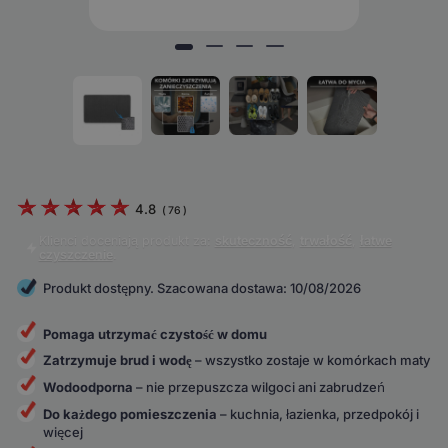
4.8
(
76
)
Klienci doceniają produkt za:
skuteczność
,
trwałość
,
łatwe
czyszczenie
.
Produkt dostępny. Szacowana dostawa: 10/08/2026
Pomaga utrzymać czystość w domu
Zatrzymuje brud i wodę
– wszystko zostaje w komórkach maty
Wodoodporna
– nie przepuszcza wilgoci ani zabrudzeń
Do każdego pomieszczenia
– kuchnia, łazienka, przedpokój i
więcej