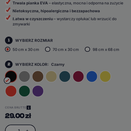
Trwała pianka EVA
– elastyczna, mocna i odporna na zużycie
Nietoksyczna, hipoalergiczna i bezzapachowa
Łatwa w czyszczeniu
– wystarczy opłukać lub wrzucić do
zmywarki
1
WYBIERZ ROZMIAR
50 cm x 30 cm
70 cm x 30 cm
98 cm x 68 cm
2
WYBIERZ KOLOR:
Czarny
CENA BRUTTO
29.00 zł
-
1
+