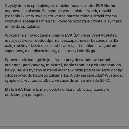
Czysty dom to spokojniejsza codzienność – a
mata EVA Home
naprawdę to ułatwia. Zatrzymuje wodę, błoto, żwirek, resztki
jedzenia i kurz w swojej strukturze
plastra miodu
, dzięki czemu
wszystko zostaje na miejscu. Podłoga pozostaje czysta, a Ty masz
mniej do sprzątania.
Wykonana z nowoczesnej
pianki EVA
(Ethylene Vinyl Acetate),
mata jest trwała, wodoodporna, bezzapachowa i bezpieczna dla
całej rodziny – także dla dzieci i zwierząt. Nie chłonie wilgoci ani
zapachów, nie odkształca się, nie kruszy i nie ślizga.
Sprawdzi się tam, gdzie jest życie:
przy drzwiach, w kuchni,
łazience, pod kuwetą, miskami, doniczkami czy ekspresami do
kawy
. Jej elastyczny materiał można w razie potrzeby łatwo dociąć
i dopasować do każdego zakamarka. A gdy się zabrudzi? Wystarczy
ją opłukać, wytrzepać albo… wrzucić do zmywarki (do 50°C).
Mata EVA Home
to mały dodatek, który robi dużą różnicę w
codziennym porządku.