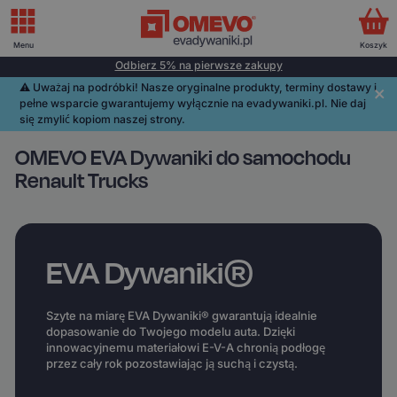
Menu
Koszyk
Odbierz 5% na pierwsze zakupy
⚠️️ Uważaj na podróbki! Nasze oryginalne produkty, terminy dostawy i
pełne wsparcie gwarantujemy wyłącznie na evadywaniki.pl. Nie daj
się zmylić kopiom naszej strony.
OMEVO EVA Dywaniki do samochodu
Renault Trucks
EVA Dywaniki®
Szyte na miarę EVA Dywaniki® gwarantują idealnie
dopasowanie do Twojego modelu auta. Dzięki
innowacyjnemu materiałowi E-V-A chronią podłogę
przez cały rok pozostawiając ją suchą i czystą.