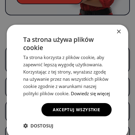
×
Częste pytania
Ta strona używa plików
cookie
Czym są OMEVO EVA Dywaniki® i czym
Ta strona korzysta z plików cookie, aby
różnią się od zwykłych dywaników
zapewnić lepszą wygodę użytkowania.
samochodowych?
Korzystając z tej strony, wyrażasz zgodę
na używanie przez nas wszystkich plików
Z czego wykonane są OMEVO EVA
cookie zgodnie z warunkami naszej
Dywaniki® i czy materiał jest bezpieczny?
polityki plików cookie.
Dowiedz się więcej
Jak bardzo OMEVO EVA Dywaniki® są
AKCEPTUJ WSZYSTKIE
dopasowane do mojego samochodu?
DOSTOSUJ
Ile kosztują OMEVO EVA Dywaniki®?