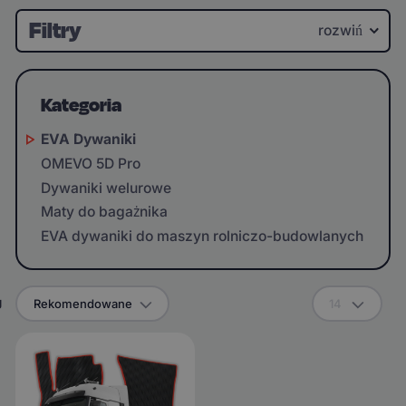
Filtry
rozwiń
Kategoria
EVA Dywaniki
OMEVO 5D Pro
Dywaniki welurowe
Maty do bagażnika
EVA dywaniki do maszyn rolniczo-budowlanych
g
Rekomendowane
14