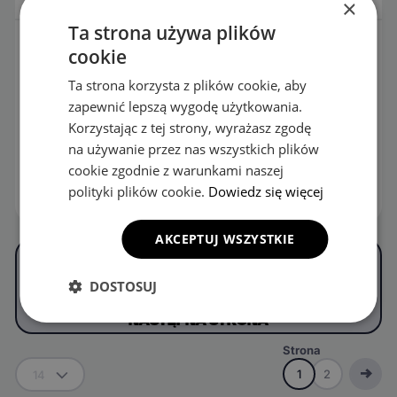
×
Ta strona używa plików
EVA Dywaniki do
EVA Dywaniki do
cookie
Porsche Cayenne Coupe
Porsche Panamera E-
9Y3 3 gen SUV (2018-
Hybryd Sport Tourismo 2
Ta strona korzysta z plików cookie, aby
2026)
gen Sedan (2016-2023)
zapewnić lepszą wygodę użytkowania.
189.00
zł
189.00
zł
Korzystając z tej strony, wyrażasz zgodę
na używanie przez nas wszystkich plików
KONFIGURUJ
KONFIGURUJ
cookie zgodnie z warunkami naszej
polityki plików cookie.
Dowiedz się więcej
OPIS
OPIS
AKCEPTUJ WSZYSTKIE
DOSTOSUJ
NASTĘPNA STRONA
Strona
1
2
14