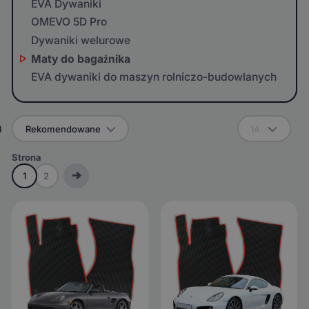
EVA Dywaniki
OMEVO 5D Pro
Dywaniki welurowe
Maty do bagażnika
EVA dywaniki do maszyn rolniczo-budowlanych
g
Rekomendowane
14
Strona
1
2