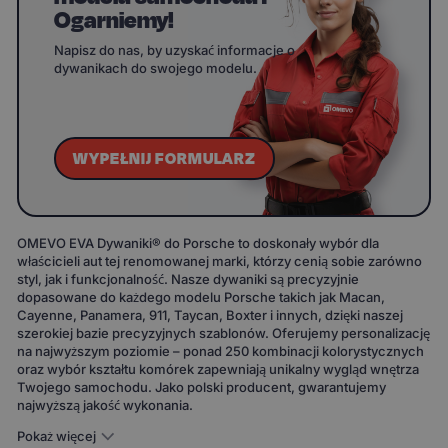
Ogarniemy!
Napisz do nas, by uzyskać informacje o
dywanikach do swojego modelu.
WYPEŁNIJ FORMULARZ
OMEVO EVA Dywaniki® do Porsche to doskonały wybór dla
właścicieli aut tej renomowanej marki, którzy cenią sobie zarówno
styl, jak i funkcjonalność. Nasze dywaniki są precyzyjnie
dopasowane do każdego modelu Porsche takich jak Macan,
Cayenne, Panamera, 911, Taycan, Boxter i innych, dzięki naszej
szerokiej bazie precyzyjnych szablonów. Oferujemy personalizację
na najwyższym poziomie – ponad 250 kombinacji kolorystycznych
oraz wybór kształtu komórek zapewniają unikalny wygląd wnętrza
Twojego samochodu. Jako polski producent, gwarantujemy
najwyższą jakość wykonania.
Pokaż więcej