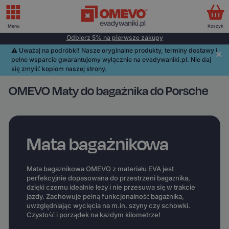
Menu
Koszyk
Odbierz 5% na pierwsze zakupy
⚠️️ Uważaj na podróbki! Nasze oryginalne produkty, terminy dostawy i
pełne wsparcie gwarantujemy wyłącznie na evadywaniki.pl. Nie daj
się zmylić kopiom naszej strony.
OMEVO Maty do bagażnika do Porsche
Mata bagażnikowa
Mata bagażnikowa OMEVO z materiału EVA jest
perfekcyjnie dopasowana do przestrzeni bagażnika,
dzięki czemu idealnie leży i nie przesuwa się w trakcie
jazdy. Zachowuje pełną funkcjonalność bagażnika,
uwzględniając wycięcia na m.in. szyny czy schowki.
Czystość i porządek na każdym kilometrze!