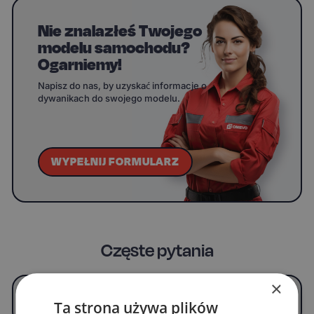
Nie znalazłeś Twojego
modelu samochodu?
Ogarniemy!
Napisz do nas, by uzyskać informacje o
dywanikach do swojego modelu.
WYPEŁNIJ FORMULARZ
Częste pytania
×
Czym jest OMEVO 5D Pro i co odróżnia go od
Ta strona używa plików
klasycznych OMEVO EVA Dywaników®?