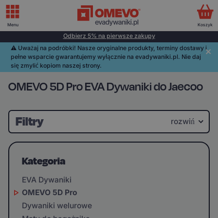
Menu
Koszyk
Odbierz 5% na pierwsze zakupy
⚠️️ Uważaj na podróbki! Nasze oryginalne produkty, terminy dostawy i
pełne wsparcie gwarantujemy wyłącznie na evadywaniki.pl. Nie daj
się zmylić kopiom naszej strony.
OMEVO 5D Pro EVA Dywaniki do Jaecoo
Filtry
rozwiń
Kategoria
EVA Dywaniki
OMEVO 5D Pro
Dywaniki welurowe