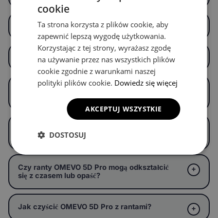
cookie
Ta strona korzysta z plików cookie, aby
Co oznacza „5D" w nazwie OMEVO 5D Pro?
zapewnić lepszą wygodę użytkowania.
Korzystając z tej strony, wyrażasz zgodę
Jak wysokie są ranty w OMEVO 5D Pro?
na używanie przez nas wszystkich plików
cookie zgodnie z warunkami naszej
polityki plików cookie.
Dowiedz się więcej
Dla kogo OMEVO 5D Pro jest szczególnie
polecane?
AKCEPTUJ WSZYSTKIE
Czy OMEVO 5D Pro jest w pełni
DOSTOSUJ
wodoszczelne?
Czy ranty OMEVO 5D Pro mogą odkształcić
się z czasem lub opaść?
Jak czyścić OMEVO 5D Pro z rantami?