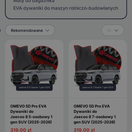
Maty do bagażnika
EVA dywaniki do maszyn rolniczo-budowlanych
g
Rekomendowane
14
OMEVO 5D Pro EVA
OMEVO 5D Pro EVA
Dywaniki do
Dywaniki do
Jaecoo 8 5-osobowy 1
Jaecoo 8 7-osobowy 1
gen SUV (2025-2026)
gen SUV (2025-2026)
319.00
zł
319.00
zł