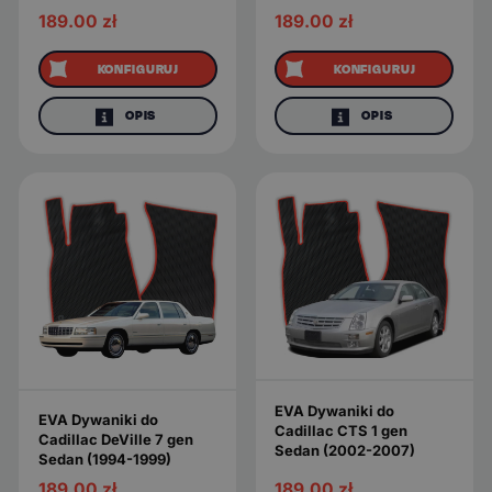
189.00
zł
189.00
zł
KONFIGURUJ
KONFIGURUJ
OPIS
OPIS
EVA Dywaniki do
EVA Dywaniki do
Cadillac CTS 1 gen
Cadillac DeVille 7 gen
Sedan (2002-2007)
Sedan (1994-1999)
189.00
zł
189.00
zł