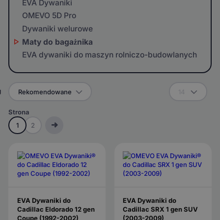
EVA Dywaniki
OMEVO 5D Pro
Dywaniki welurowe
Maty do bagażnika
EVA dywaniki do maszyn rolniczo-budowlanych
g
Rekomendowane
14
Strona
1
2
EVA Dywaniki do
EVA Dywaniki do
Cadillac Eldorado 12 gen
Cadillac SRX 1 gen SUV
Coupe (1992-2002)
(2003-2009)