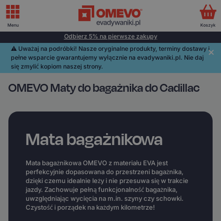
Menu
Koszyk
Odbierz 5% na pierwsze zakupy
⚠️️ Uważaj na podróbki! Nasze oryginalne produkty, terminy dostawy i
pełne wsparcie gwarantujemy wyłącznie na evadywaniki.pl. Nie daj
się zmylić kopiom naszej strony.
OMEVO Maty do bagażnika do Cadillac
Mata bagażnikowa
Mata bagażnikowa OMEVO z materiału EVA jest
perfekcyjnie dopasowana do przestrzeni bagażnika,
dzięki czemu idealnie leży i nie przesuwa się w trakcie
jazdy. Zachowuje pełną funkcjonalność bagażnika,
uwzględniając wycięcia na m.in. szyny czy schowki.
Czystość i porządek na każdym kilometrze!