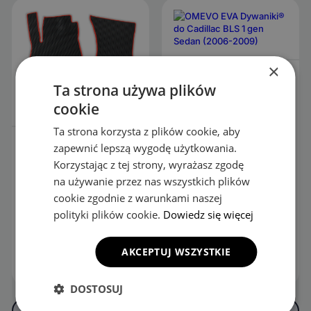
×
EVA Dywaniki do
Ta strona używa plików
Cadillac BLS 1 gen Sedan
(2006-2009)
cookie
Ta strona korzysta z plików cookie, aby
EVA Dywaniki do
zapewnić lepszą wygodę użytkowania.
Cadillac Escalade ESV 8-
Korzystając z tej strony, wyrażasz zgodę
osobowy 4 gen SUV
na używanie przez nas wszystkich plików
(2015-2020)
cookie zgodnie z warunkami naszej
189.00
zł
189.00
zł
polityki plików cookie.
Dowiedz się więcej
KONFIGURUJ
KONFIGURUJ
AKCEPTUJ WSZYSTKIE
OPIS
OPIS
DOSTOSUJ