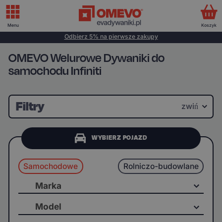
Menu
Koszyk
Odbierz 5% na pierwsze zakupy
OMEVO Welurowe Dywaniki do
samochodu Infiniti
Filtry
zwiń
WYBIERZ POJAZD
Samochodowe
Rolniczo-budowlane
Marka
Model