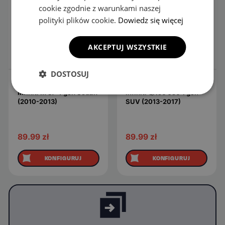
cookie zgodnie z warunkami naszej
polityki plików cookie.
Dowiedz się więcej
AKCEPTUJ WSZYSTKIE
DOSTOSUJ
Dywaniki welurowe do
Dywaniki welurowe do
Infiniti M 37 4 gen Sedan
Infiniti QX50 J50 1 gen
(2010-2013)
SUV (2013-2017)
89.99
zł
89.99
zł
KONFIGURUJ
KONFIGURUJ