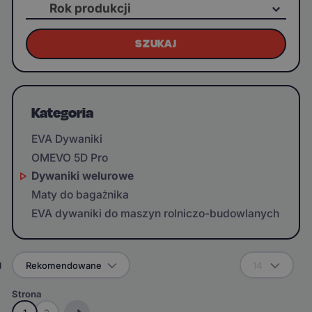
Rok produkcji
SZUKAJ
Kategoria
EVA Dywaniki
OMEVO 5D Pro
Dywaniki welurowe
Maty do bagażnika
EVA dywaniki do maszyn rolniczo-budowlanych
g
Rekomendowane
14
Strona