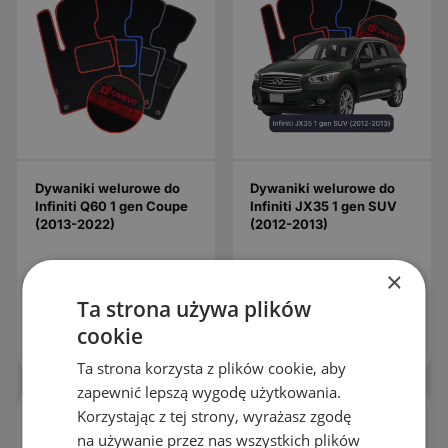
Dywaniki welurowe do
Dywaniki welurowe do
Infiniti Q60 1 gen Coupe
Infiniti JX35 1 gen SUV
(2013-2022)
(2012-2013)
×
89.99
zł
89.99
zł
Ta strona używa plików
cookie
KONFIGURUJ
KONFIGURUJ
Ta strona korzysta z plików cookie, aby
zapewnić lepszą wygodę użytkowania.
Korzystając z tej strony, wyrażasz zgodę
na używanie przez nas wszystkich plików