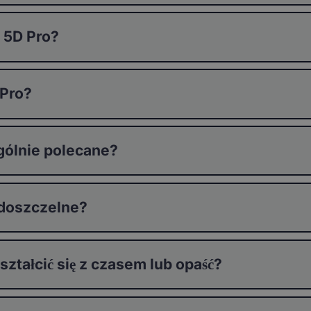
 5D Pro?
 Pro?
gólnie polecane?
odoszczelne?
tałcić się z czasem lub opaść?