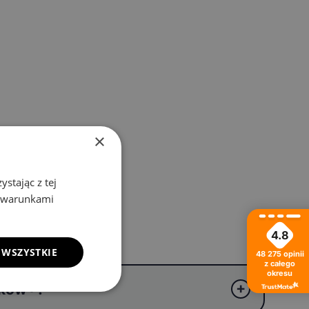
×
stając z tej
z warunkami
4.8
 WSZYSTKIE
48 275
opinii
z całego
okresu
ików®?