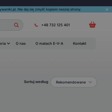
aniki.pl. Nie daj się zmylić kopiom naszej strony.
+48 732 125 401
oria
O nas
O matach E-V-A
Kontakt
Sortuj według
Rekomendowane