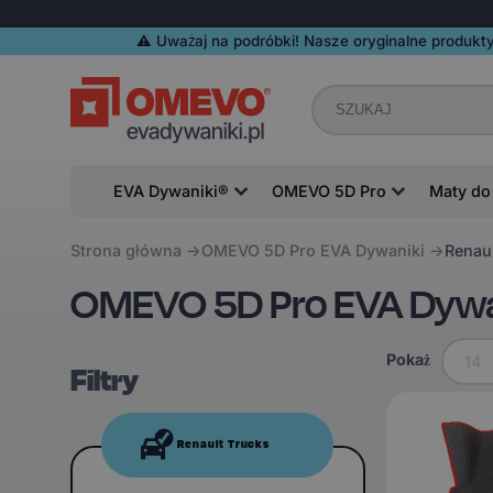
⚠️️ Uważaj na podróbki! Nasze oryginalne produkty
EVA Dywaniki®
OMEVO 5D Pro
Maty do
Strona główna
OMEVO 5D Pro EVA Dywaniki
Renaul
OMEVO 5D Pro EVA Dywan
Pokaż
14
Filtry
Renault Trucks