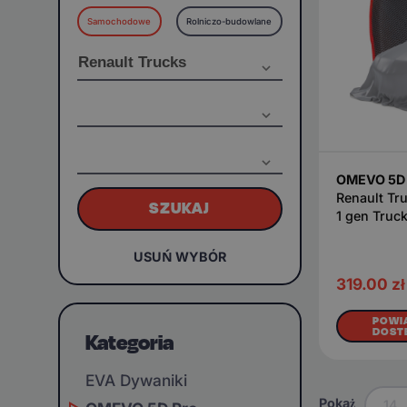
Samochodowe
Rolniczo-budowlane
OMEVO 5D 
Renault Tr
SZUKAJ
1 gen Truc
USUŃ WYBÓR
319.00
zł
POWI
DOST
Kategoria
EVA Dywaniki
Pokaż
14