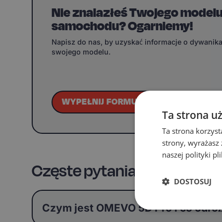
Nie znalazłeś Twojego model
samochodu? Ogarniemy!
Napisz do nas, by uzyskać informacje o dywanik
swojego modelu.
WYPEŁNIJ FORMULARZ
Ta strona u
Ta strona korzyst
strony, wyrażasz
naszej polityki p
Częste pytania
DOSTOSUJ
Czym jest OMEVO 5D Pro i co odr