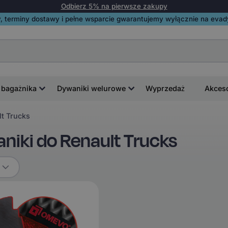
Odbierz 5% na pierwsze zakupy
, terminy dostawy i pełne wsparcie gwarantujemy wyłącznie na evadyw
 bagażnika
Dywaniki welurowe
Wyprzedaż
Akces
t Trucks
iki do Renault Trucks