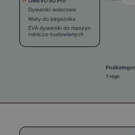
OMEVO 5D Pro
Dywaniki welurowe
Maty do bagażnika
EVA dywaniki do maszyn
rolniczo-budowlanych
Podkategor
T High