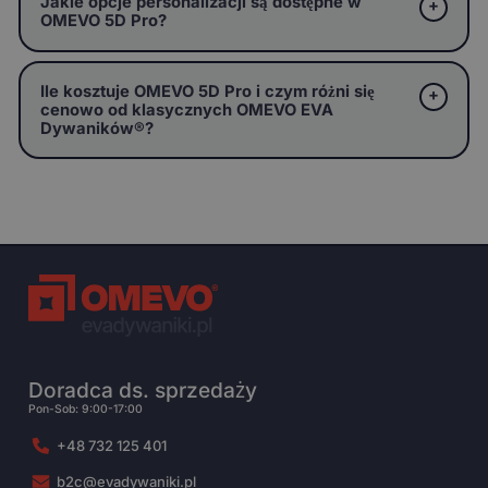
Jakie opcje personalizacji są dostępne w
OMEVO 5D Pro?
Ile kosztuje OMEVO 5D Pro i czym różni się
cenowo od klasycznych OMEVO EVA
Dywaników®?
Doradca ds. sprzedaży
Pon-Sob: 9:00-17:00
+48 732 125 401
b2c@evadywaniki.pl