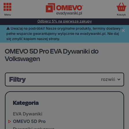
Menu
Koszyk
Odbierz 5% na pierwsze zakupy
⚠️️ Uważaj na podróbki! Nasze oryginalne produkty, terminy dostawy i
pełne wsparcie gwarantujemy wyłącznie na evadywaniki.pl. Nie daj
się zmylić kopiom naszej strony.
OMEVO 5D Pro EVA Dywaniki do
Volkswagen
Filtry
rozwiń
Kategoria
EVA Dywaniki
OMEVO 5D Pro