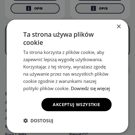
OPIS
OPIS
×
Ta strona używa plików
cookie
NASTĘPNA STRONA
Ta strona korzysta z plików cookie, aby
zapewnić lepszą wygodę użytkowania.
Strona
Korzystając z tej strony, wyrażasz zgodę
1
2
3
4
...
13
14
na używanie przez nas wszystkich plików
cookie zgodnie z warunkami naszej
polityki plików cookie.
Dowiedz się więcej
Podkategorie
Amarok
Lupo
AKCEPTUJ WSZYSTKIE
Arteon
Multivan
Atlas
New Beetle
DOSTOSUJ
Beetle
Passat
Bora / Jetta
Passat CC