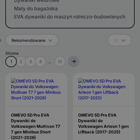
Dywaniki welurowe
Maty do bagażnika
EVA dywaniki do maszyn rolniczo-budowlanych
g
Rekomendowane
14
Strona
1
2
3
4
...
13
OMEVO 5D Pro EVA
OMEVO 5D Pro EVA
Dywaniki do
Dywaniki do
Volkswagen Multivan T7
Volkswagen Arteon 1 gen
7 gen Minibus Short
Liftback (2017-2025)
(2021-2026)