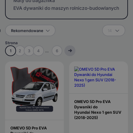
Maty do bagażnika
EVA dywaniki do maszyn rolniczo-budowlanych
g
Rekomendowane
14
Strona
1
2
3
4
...
6
OMEVO 5D Pro EVA
Dywaniki do
Hyundai Nexo 1 gen SUV
(2018-2025)
OMEVO 5D Pro EVA