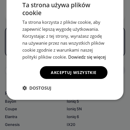
Ta strona używa plików
OPIS
OPIS
cookie
Ta strona korzysta z plików cookie, aby
zapewnić lepszą wygodę użytkowania.
Korzystając z tej strony, wyrażasz zgodę
na używanie przez nas wszystkich plików
cookie zgodnie z warunkami naszej
NASTĘPNA STRONA
polityki plików cookie.
Dowiedz się więcej
Strona
1
2
3
4
...
6
14
AKCEPTUJ WSZYSTKIE
DOSTOSUJ
Podkategorie
Bayon
Ioniq 5
Coupe
Ioniq 5N
Elantra
Ioniq 6
Genesis
IX20