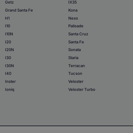
Getz
IX35
Grand Santa Fe
Kona
H1
Nexo
I10
Palisade
I10N
Santa Cruz
I20
Santa Fe
I20N
Sonata
I30
Staria
I30N
Terracan
I40
Tucson
Inster
Veloster
Ioniq
Veloster Turbo