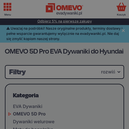
Menu
Koszyk
Odbierz 5% na pierwsze zakupy
⚠️️ Uważaj na podróbki! Nasze oryginalne produkty, terminy dostawy i
pełne wsparcie gwarantujemy wyłącznie na evadywaniki.pl. Nie daj
się zmylić kopiom naszej strony.
OMEVO 5D Pro EVA Dywaniki do Hyundai
Filtry
rozwiń
Kategoria
EVA Dywaniki
OMEVO 5D Pro
Dywaniki welurowe