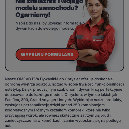
Nie znalazłeś Twojego
modelu samochodu?
Ogarniemy!
Napisz do nas, by uzyskać informacje o
dywanikach do swojego modelu.
WYPEŁNIJ FORMULARZ
Nasze OMEVO EVA Dywaniki® do Chrysler oferują doskonałą
ochronę wnętrza pojazdu, łącząc w sobie trwałość, funkcjonalność i
estetykę. Dzięki precyzyjnym szablonom, dywaniki są perfekcyjnie
dopasowane do każdego modelu Chryslera, w tym do takich jak
Pacifica, 300, Grand Voyager i innych. Wybierając nasze produkty,
zyskujesz personalizację dzięki ponad 250 kombinacjom
kolorystycznym i różnym kształtom komórek, które nie tylko
przyciągają wzrok, ale również skutecznie zatrzymują brud i
zanieczyszczenia w komórkach, zanim wydostaną się na podłogę
auta.