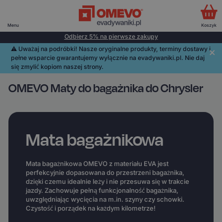
Menu
Koszyk
Odbierz 5% na pierwsze zakupy
⚠️️ Uważaj na podróbki! Nasze oryginalne produkty, terminy dostawy i
pełne wsparcie gwarantujemy wyłącznie na evadywaniki.pl. Nie daj
się zmylić kopiom naszej strony.
OMEVO Maty do bagażnika do Chrysler
Mata bagażnikowa
Mata bagażnikowa OMEVO z materiału EVA jest
perfekcyjnie dopasowana do przestrzeni bagażnika,
dzięki czemu idealnie leży i nie przesuwa się w trakcie
jazdy. Zachowuje pełną funkcjonalność bagażnika,
uwzględniając wycięcia na m.in. szyny czy schowki.
Czystość i porządek na każdym kilometrze!