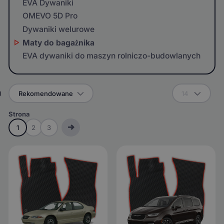
EVA Dywaniki
OMEVO 5D Pro
Dywaniki welurowe
Maty do bagażnika
EVA dywaniki do maszyn rolniczo-budowlanych
g
Rekomendowane
14
Strona
1
2
3