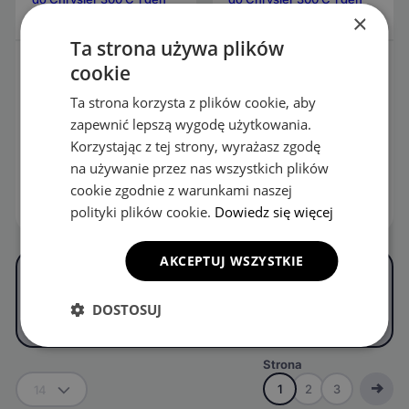
×
Ta strona używa plików
EVA Dywaniki do
EVA Dywaniki do
cookie
Chrysler 300 C 1 gen
Chrysler 300 C 1 gen
Sedan (2004-2010)
Kombi (2004-2010)
Ta strona korzysta z plików cookie, aby
zapewnić lepszą wygodę użytkowania.
189.00
zł
189.00
zł
Korzystając z tej strony, wyrażasz zgodę
KONFIGURUJ
KONFIGURUJ
na używanie przez nas wszystkich plików
cookie zgodnie z warunkami naszej
OPIS
OPIS
polityki plików cookie.
Dowiedz się więcej
AKCEPTUJ WSZYSTKIE
DOSTOSUJ
NASTĘPNA STRONA
Strona
1
2
3
14