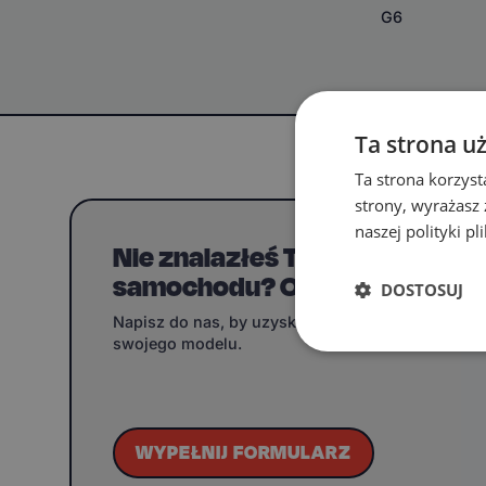
G6
Ta strona u
Ta strona korzyst
strony, wyrażasz
naszej polityki p
Nie znalazłeś Twojego model
samochodu? Ogarniemy!
DOSTOSUJ
Napisz do nas, by uzyskać informacje o dywanik
swojego modelu.
WYPEŁNIJ FORMULARZ