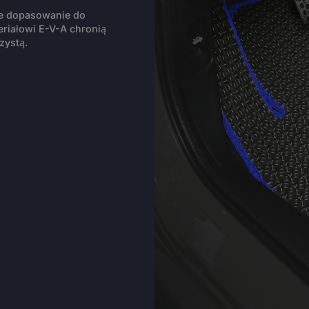
ie dopasowanie do
riałowi E-V-A chronią
zystą.