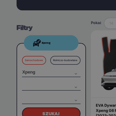
Pokaż
14
Filtry
Xpeng
Samochodowe
Rolniczo-budowlane
EVA Dywan
Xpeng G6 
SZUKAJ
(2023-202