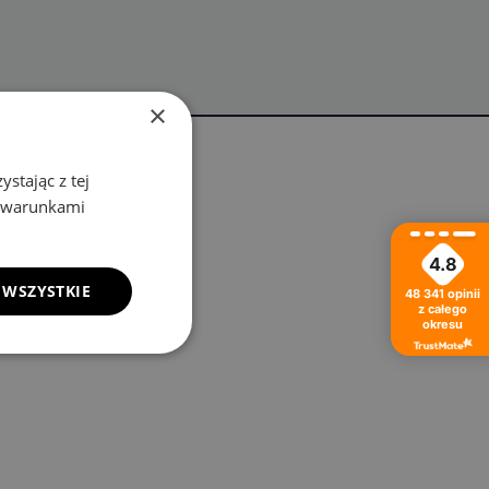
×
stając z tej
z warunkami
4.8
 WSZYSTKIE
48 341
opinii
z całego
okresu