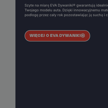
Szyte na miarę EVA Dywaniki® gwarantują idealn
Twojego modelu auta. Dzięki innowacyjnemu mate
podłogę przez cały rok pozostawiając ją suchą i c
WIĘCEJ O EVA DYWANIKI®