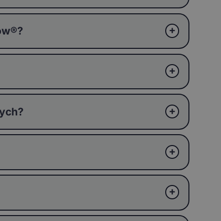
ków®?
wych?