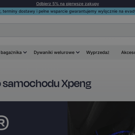
Odbierz 5% na pierwsze zakupy
, terminy dostawy i pełne wsparcie gwarantujemy wyłącznie na evadyw
 bagażnika
Dywaniki welurowe
Wyprzedaż
Akces
o samochodu Xpeng
i®