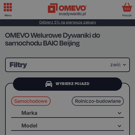
Menu
Koszyk
Odbierz 5% na pierwsze zakupy
OMEVO Welurowe Dywaniki do
samochodu BAIC Beijing
Filtry
zwiń
WYBIERZ POJAZD
Samochodowe
Rolniczo-budowlane
Marka
Model