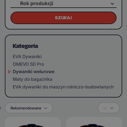
Rok produkcji
SZUKAJ
Kategoria
EVA Dywaniki
OMEVO 5D Pro
Dywaniki welurowe
Maty do bagażnika
EVA dywaniki do maszyn rolniczo-budowlanych
g
Rekomendowane
14