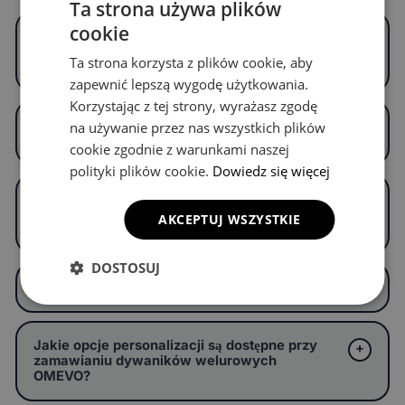
Ta strona używa plików
cookie
Czym są dywaniki welurowe OMEVO i czym
różnią się od standardowych dywaników
Ta strona korzysta z plików cookie, aby
welurowych?
zapewnić lepszą wygodę użytkowania.
Korzystając z tej strony, wyrażasz zgodę
Z jakiego weluru wykonane są dywaniki
na używanie przez nas wszystkich plików
welurowe OMEVO?
cookie zgodnie z warunkami naszej
polityki plików cookie.
Dowiedz się więcej
Czy dywaniki welurowe OMEVO są
dopasowane do konkretnego modelu
AKCEPTUJ WSZYSTKIE
samochodu?
DOSTOSUJ
Ile kosztują dywaniki welurowe OMEVO?
Jakie opcje personalizacji są dostępne przy
zamawianiu dywaników welurowych
OMEVO?