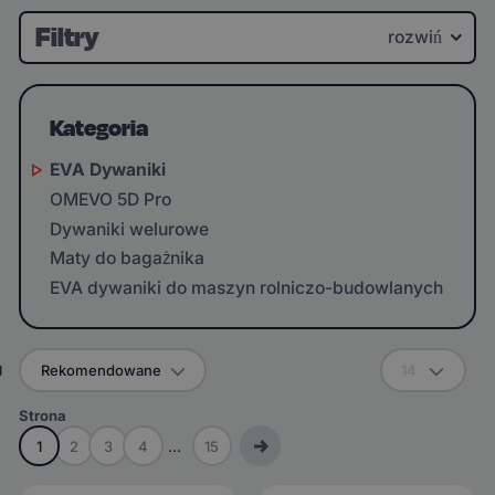
Filtry
rozwiń
Kategoria
EVA Dywaniki
OMEVO 5D Pro
Dywaniki welurowe
Maty do bagażnika
EVA dywaniki do maszyn rolniczo-budowlanych
g
Rekomendowane
14
Strona
1
2
3
4
...
15