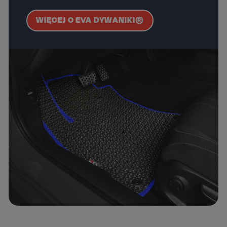
WIĘCEJ O EVA DYWANIKI®