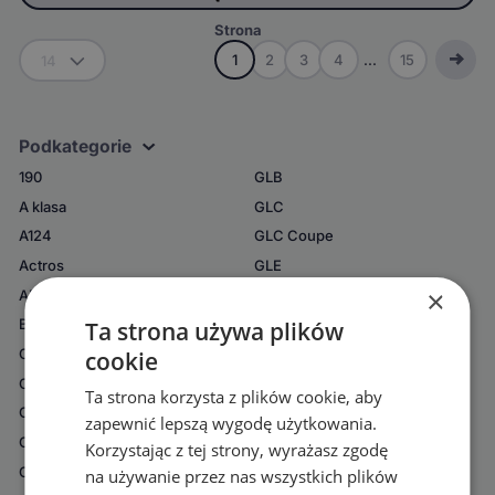
Strona
1
2
3
4
...
15
14
Podkategorie
190
GLB
A klasa
GLC
A124
GLC Coupe
Actros
GLE
×
AMG GT
GLE Coupe
B klasa
GLK
Ta strona używa plików
C klasa
GLS
cookie
C124
MB100
Ta strona korzysta z plików cookie, aby
C180
ML
zapewnić lepszą wygodę użytkowania.
Citan
R klasa
Korzystając z tej strony, wyrażasz zgodę
CL
S klasa
na używanie przez nas wszystkich plików