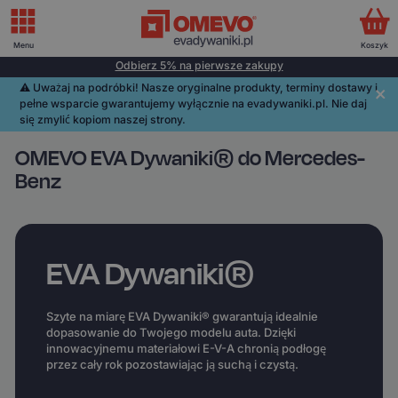
Menu
Koszyk
Odbierz 5% na pierwsze zakupy
⚠️️ Uważaj na podróbki! Nasze oryginalne produkty, terminy dostawy i
pełne wsparcie gwarantujemy wyłącznie na evadywaniki.pl. Nie daj
się zmylić kopiom naszej strony.
OMEVO EVA Dywaniki® do Mercedes-
Benz
EVA Dywaniki®
Szyte na miarę EVA Dywaniki® gwarantują idealnie
dopasowanie do Twojego modelu auta. Dzięki
innowacyjnemu materiałowi E-V-A chronią podłogę
przez cały rok pozostawiając ją suchą i czystą.