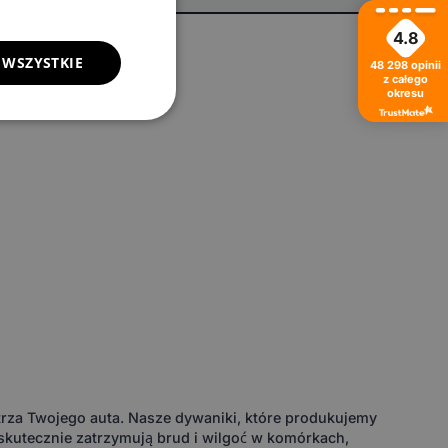
4.8
 WSZYSTKIE
48 298
opinii
z całego
okresu
rza Twojego auta. Nasze dywaniki, które produkujemy
skutecznie zatrzymują brud i wilgoć w komórkach,