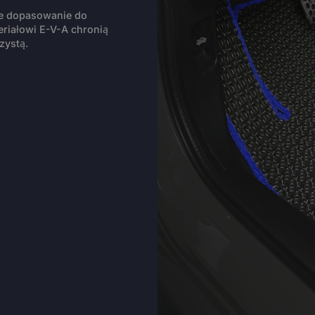
ie dopasowanie do
riałowi E-V-A chronią
zystą.