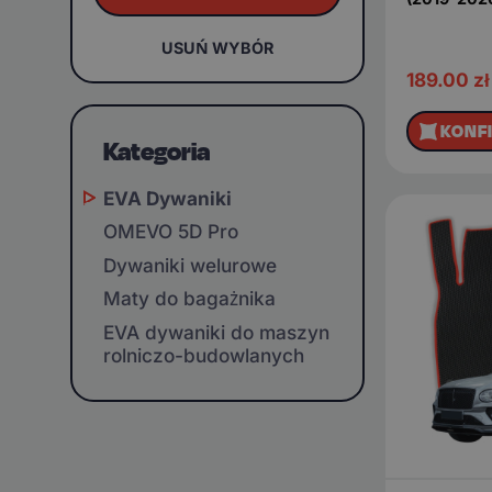
USUŃ WYBÓR
189.00
zł
KONF
Kategoria
EVA Dywaniki
OMEVO 5D Pro
Dywaniki welurowe
Maty do bagażnika
EVA dywaniki do maszyn
rolniczo-budowlanych