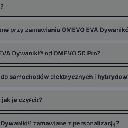
®?
stępne przy zamawianiu OMEVO EVA Dywani
 EVA Dywaniki® od OMEVO 5D Pro?
 do samochodów elektrycznych i hybrydo
ak je czyścić?
 Dywaniki® zamawiane z personalizacją?