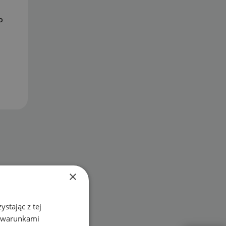
o
×
stając z tej
z warunkami