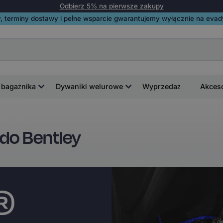
Odbierz 5% na pierwsze zakupy
, terminy dostawy i pełne wsparcie gwarantujemy wyłącznie na evadyw
 bagażnika
Dywaniki welurowe
Wyprzedaż
Akces
o Bentley
i®