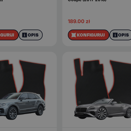
189.00
zł
IGURUJ
OPIS
KONFIGURUJ
OPIS