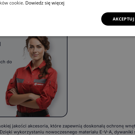
lików cookie.
Dowiedz się więcej
AKCEPTUJ
u
ach do
ej jakości akcesoria, które zapewnią doskonałą ochronę wnęt
 Dzięki wykorzystaniu nowoczesnego materiału E-V-A, dywaniki 