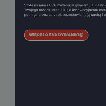
Szyte na miarę EVA Dywaniki® gwarantują idealn
Twojego modelu auta. Dzięki innowacyjnemu mate
podłogę przez cały rok pozostawiając ją suchą i c
WIĘCEJ O EVA DYWANIKI®