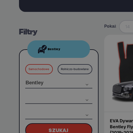
Pokaż
14
Filtry
Bentley
Samochodowe
Rolniczo-budowlane
EVA Dywan
Bentley Fl
SZUKAJ
(2019-202