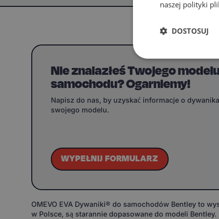
naszej polityki p
DOSTOSUJ
Nie znalazłeś Twojego model
samochodu? Ogarniemy!
Napisz do nas, by uzyskać informacje o dywanik
swojego modelu.
WYPEŁNIJ FORMULARZ
OMEVO EVA Dywaniki® do samochodów Bentley to wysoki
w Polsce, są starannie dopasowane do modeli Bentley.