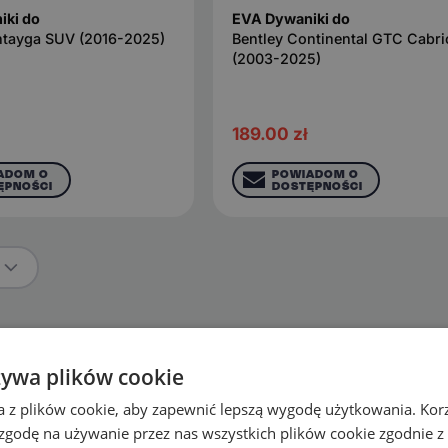
iki do
EVA Dywaniki do
ntayga SUV (2016-2025)
Bentley Continental GTC Cabri
(2003-2025)
189.00
zł
ADOM O
POWIADOM O
ĘPNOŚCI
DOSTĘPNOŚCI
ie
żywa plików cookie
GT
Flying Spur
a z plików cookie, aby zapewnić lepszą wygodę użytkowania. Korzy
 zgodę na używanie przez nas wszystkich plików cookie zgodnie 