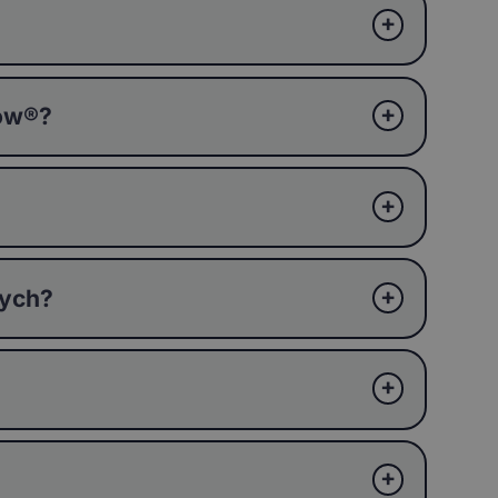
ków®?
wych?