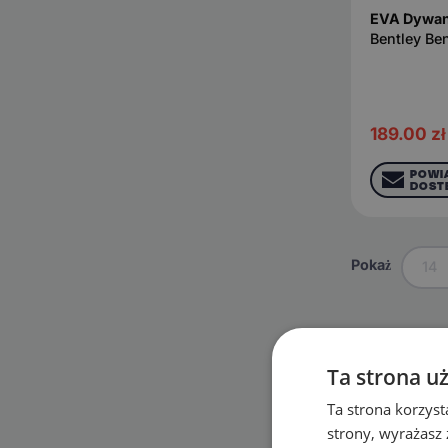
EVA Dywan
Bentley Be
189.00
zł
POWI
DOST
Pokaż
14
Podkategor
Ta strona u
Continental 
Ta strona korzyst
strony, wyrażasz