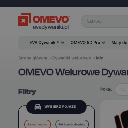
EVA Dywaniki®
OMEVO 5D Pro
Maty do
Strona główna
Dywaniki welurowe
Mini
OMEVO Welurowe Dywani
Filtry
Pokaż
14
WYBIERZ POJAZD
Samochodowe
Rolniczo-budowlane