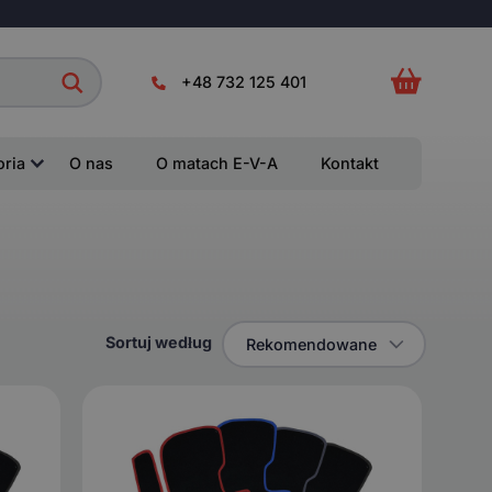
+48 732 125 401
oria
O nas
O matach E-V-A
Kontakt
Sortuj według
Rekomendowane