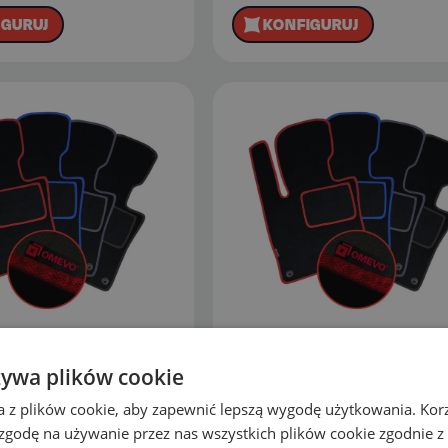
IGURUJ
KONFIGURUJ
welurowe do
Dywaniki welurowe do
żywa plików cookie
 R50/53 1 gen Hatchback
Mini Hatch R56/57 2 gen Hatc
a z plików cookie, aby zapewnić lepszą wygodę użytkowania. Korzy
2000-2006)
3 drzwi (2006-2013)
 zgodę na używanie przez nas wszystkich plików cookie zgodnie 