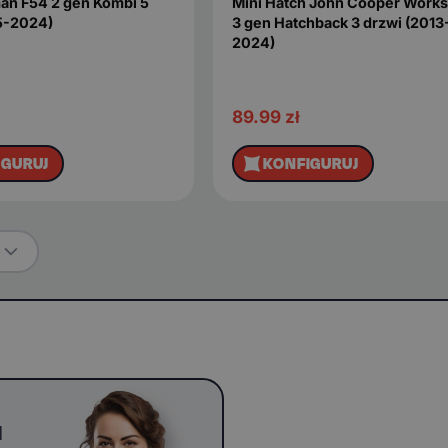
an F54 2 gen Kombi 5
Mini Hatch John Cooper Works
5-2024)
3 gen Hatchback 3 drzwi (2013
2024)
89.99
zł
IGURUJ
KONFIGURUJ
u