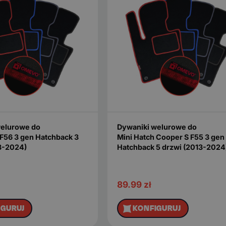
welurowe do
Dywaniki welurowe do
 F56 3 gen Hatchback 3
Mini Hatch Cooper S F55 3 gen
3-2024)
Hatchback 5 drzwi (2013-2024
89.99
zł
IGURUJ
KONFIGURUJ