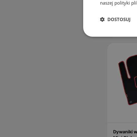
naszej polityki p
89.99
zł
DOSTOSUJ
KONF
Dywaniki 