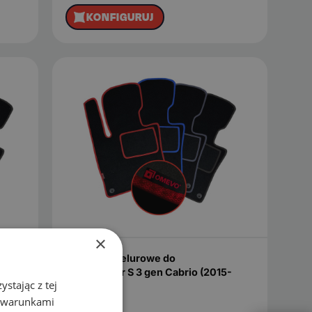
KONFIGURUJ
×
Dywaniki welurowe do
hback
Mini Cooper S 3 gen Cabrio (2015-
stając z tej
2024)
z warunkami