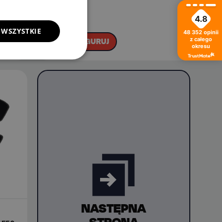
89.99
zł
4.8
 WSZYSTKIE
48 352
opinii
KONFIGURUJ
z całego
okresu
NASTĘPNA
STRONA