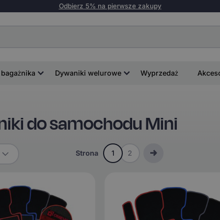
Odbierz 5% na pierwsze zakupy
 bagażnika
Dywaniki welurowe
Wyprzedaż
Akces
ki do samochodu Mini
Strona
1
2