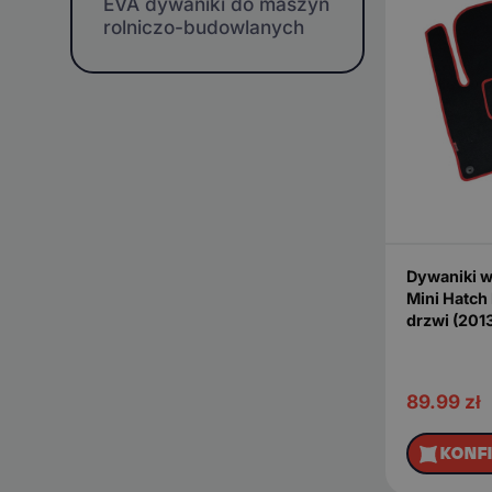
EVA dywaniki do maszyn
rolniczo-budowlanych
Dywaniki 
Mini Hatch
drzwi (201
89.99
zł
KONF