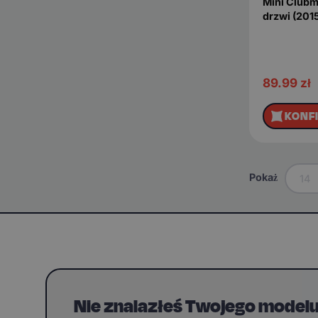
Mini Clubm
drzwi (201
89.99
zł
KONF
Pokaż
14
Nie znalazłeś Twojego model