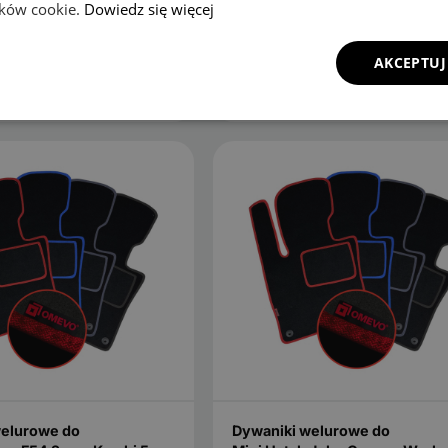
lików cookie.
Dowiedz się więcej
89.99
zł
AKCEPTUJ
IGURUJ
KONFIGURUJ
welurowe do
Dywaniki welurowe do