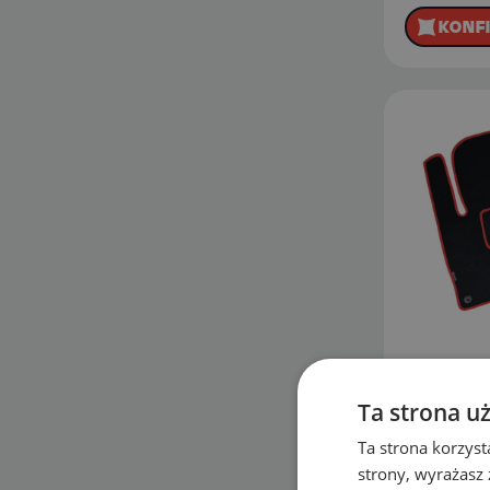
KONF
Dywaniki 
Ta strona u
Mini Hatch
Ta strona korzyst
3 drzwi (
strony, wyrażasz