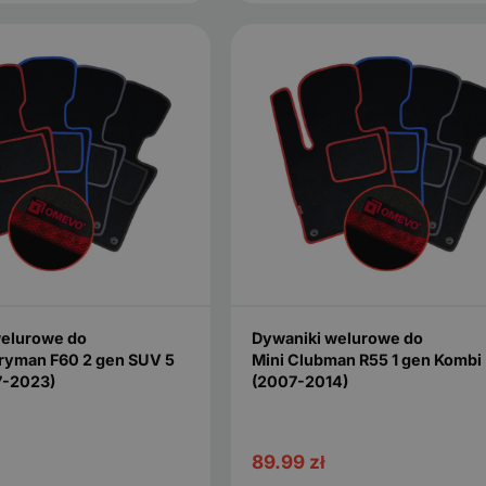
welurowe do
Dywaniki welurowe do
ryman F60 2 gen SUV 5
Mini Clubman R55 1 gen Kombi
7-2023)
(2007-2014)
89.99
zł