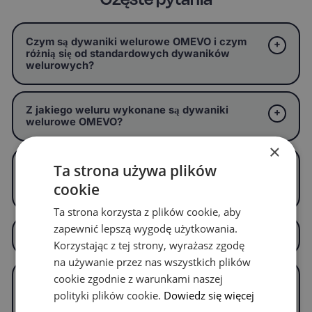
Czym są dywaniki welurowe OMEVO i czym
różnią się od standardowych dywaników
welurowych?
Z jakiego weluru wykonane są dywaniki
welurowe OMEVO?
×
Czy dywaniki welurowe OMEVO są
Ta strona używa plików
dopasowane do konkretnego modelu
cookie
samochodu?
Ta strona korzysta z plików cookie, aby
zapewnić lepszą wygodę użytkowania.
Ile kosztują dywaniki welurowe OMEVO?
Korzystając z tej strony, wyrażasz zgodę
na używanie przez nas wszystkich plików
cookie zgodnie z warunkami naszej
Jakie opcje personalizacji są dostępne przy
zamawianiu dywaników welurowych
polityki plików cookie.
Dowiedz się więcej
OMEVO?