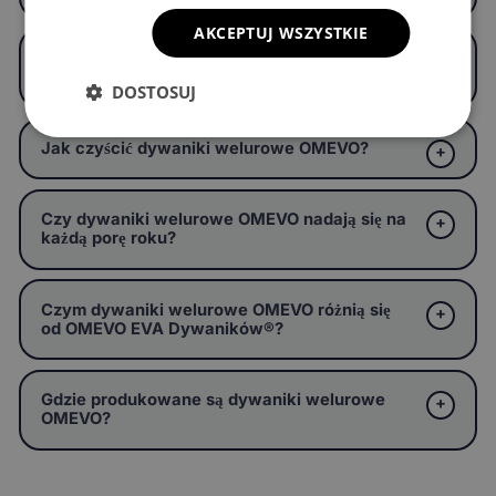
AKCEPTUJ WSZYSTKIE
Jak mocowane są dywaniki welurowe
OMEVO – czy się przesuwają?
DOSTOSUJ
Jak czyścić dywaniki welurowe OMEVO?
Czy dywaniki welurowe OMEVO nadają się na
każdą porę roku?
Czym dywaniki welurowe OMEVO różnią się
od OMEVO EVA Dywaników®?
Gdzie produkowane są dywaniki welurowe
OMEVO?