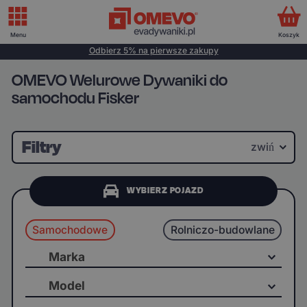
Menu
Koszyk
Odbierz 5% na pierwsze zakupy
OMEVO Welurowe Dywaniki do
samochodu Fisker
Filtry
zwiń
WYBIERZ POJAZD
Samochodowe
Rolniczo-budowlane
Marka
Model