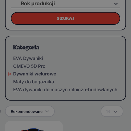
Rok produkcji
SZUKAJ
Kategoria
EVA Dywaniki
OMEVO 5D Pro
Dywaniki welurowe
Maty do bagażnika
EVA dywaniki do maszyn rolniczo-budowlanych
g
Rekomendowane
14