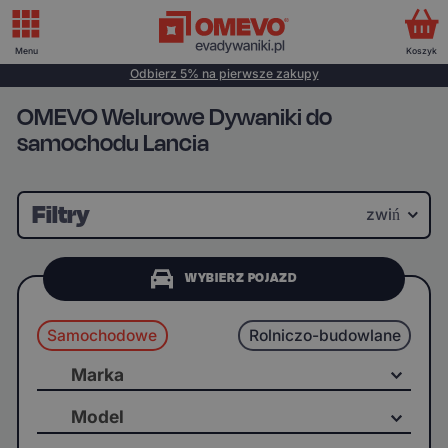
Menu
Koszyk
Odbierz 5% na pierwsze zakupy
OMEVO Welurowe Dywaniki do
samochodu Lancia
Filtry
zwiń
WYBIERZ POJAZD
Samochodowe
Rolniczo-budowlane
Marka
Model