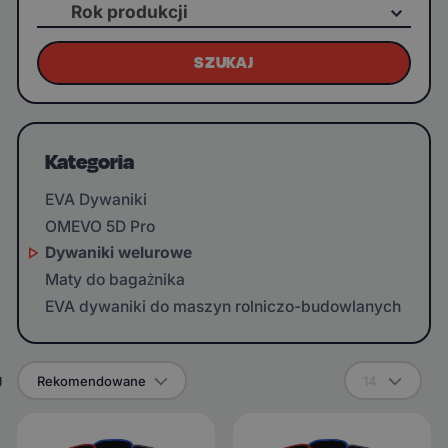
Rok produkcji
SZUKAJ
Kategoria
EVA Dywaniki
OMEVO 5D Pro
Dywaniki welurowe
Maty do bagażnika
EVA dywaniki do maszyn rolniczo-budowlanych
g
Rekomendowane
14