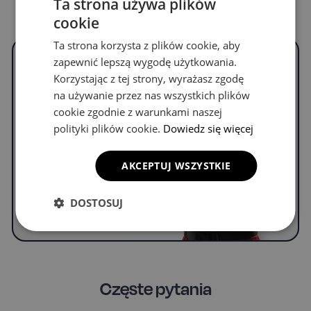
Ta strona używa plików
cookie
Ta strona korzysta z plików cookie, aby
zapewnić lepszą wygodę użytkowania.
Nie znalazłeś Twojego
Korzystając z tej strony, wyrażasz zgodę
modelu samochodu?
na używanie przez nas wszystkich plików
Ogarniemy!
cookie zgodnie z warunkami naszej
Napisz do nas, by uzyskać informacje o
polityki plików cookie.
Dowiedz się więcej
dywanikach do swojego modelu.
AKCEPTUJ WSZYSTKIE
WYPEŁNIJ FORMULARZ
DOSTOSUJ
Częste pytania