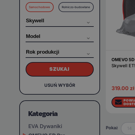
Samochodowe
Rolniczo-budowlane
OMEVO 5D 
Skywell ET
SZUKAJ
USUŃ WYBÓR
319.00
zł
POWI
DOST
Kategoria
EVA Dywaniki
Pokaż
14