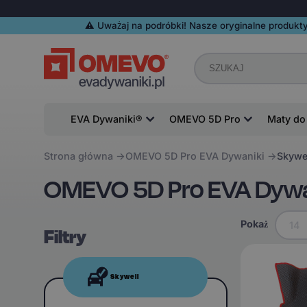
⚠️️ Uważaj na podróbki! Nasze oryginalne produkty
EVA Dywaniki®
OMEVO 5D Pro
Maty do
Strona główna
OMEVO 5D Pro EVA Dywaniki
Skywe
OMEVO 5D Pro EVA Dywan
Pokaż
14
Filtry
Skywell