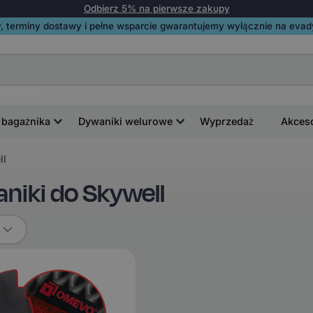
Odbierz 5% na pierwsze zakupy
, terminy dostawy i pełne wsparcie gwarantujemy wyłącznie na evadyw
 bagażnika
Dywaniki welurowe
Wyprzedaż
Akces
ll
iki do Skywell