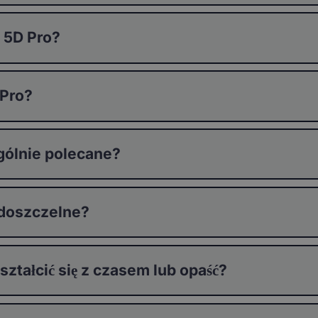
 5D Pro?
 Pro?
gólnie polecane?
odoszczelne?
tałcić się z czasem lub opaść?