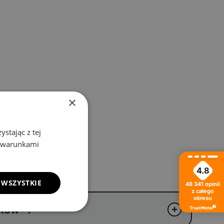
×
stając z tej
z warunkami
4.8
 WSZYSTKIE
48 341
opinii
z całego
okresu
ików®?