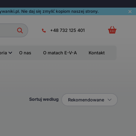
aniki.pl. Nie daj się zmylić kopiom naszej strony.
+48 732 125 401
oria
O nas
O matach E-V-A
Kontakt
Sortuj według
Rekomendowane