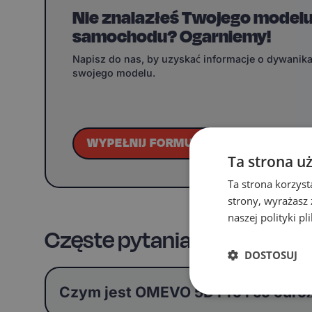
Nie znalazłeś Twojego model
samochodu? Ogarniemy!
Napisz do nas, by uzyskać informacje o dywanik
swojego modelu.
WYPEŁNIJ FORMULARZ
Ta strona u
Ta strona korzyst
strony, wyrażasz
naszej polityki p
Częste pytania
DOSTOSUJ
Czym jest OMEVO 5D Pro i co odr