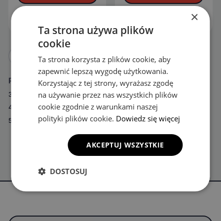
×
OPIS
OPIS
Ta strona używa plików
cookie
14
Ta strona korzysta z plików cookie, aby
zapewnić lepszą wygodę użytkowania.
Podkategorie
Korzystając z tej strony, wyrażasz zgodę
na używanie przez nas wszystkich plików
3
7
cookie zgodnie z warunkami naszej
4
9
polityki plików cookie.
Dowiedz się więcej
5
N8
AKCEPTUJ WSZYSTKIE
DOSTOSUJ