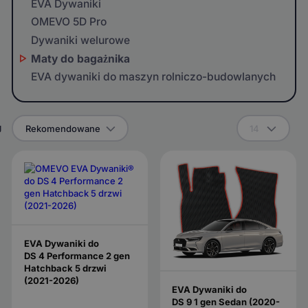
EVA Dywaniki
OMEVO 5D Pro
Dywaniki welurowe
Maty do bagażnika
EVA dywaniki do maszyn rolniczo-budowlanych
g
Rekomendowane
14
EVA Dywaniki do
DS 4 Performance 2 gen
Hatchback 5 drzwi
(2021-2026)
EVA Dywaniki do
DS 9 1 gen Sedan (2020-