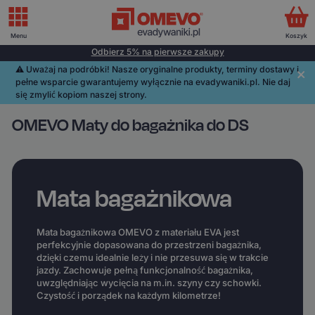
Menu
Koszyk
Odbierz 5% na pierwsze zakupy
⚠️️ Uważaj na podróbki! Nasze oryginalne produkty, terminy dostawy i
pełne wsparcie gwarantujemy wyłącznie na evadywaniki.pl. Nie daj
się zmylić kopiom naszej strony.
OMEVO Maty do bagażnika do DS
Mata bagażnikowa
Mata bagażnikowa OMEVO z materiału EVA jest
perfekcyjnie dopasowana do przestrzeni bagażnika,
dzięki czemu idealnie leży i nie przesuwa się w trakcie
jazdy. Zachowuje pełną funkcjonalność bagażnika,
uwzględniając wycięcia na m.in. szyny czy schowki.
Czystość i porządek na każdym kilometrze!