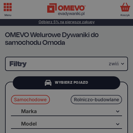
Menu
Koszyk
Odbierz 5% na pierwsze zakupy
OMEVO Welurowe Dywaniki do
samochodu Omoda
Filtry
zwiń
WYBIERZ POJAZD
Samochodowe
Rolniczo-budowlane
Marka
Model