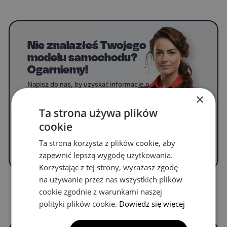
Nie znalazłeś Twojego
modelu samochodu?
Ogarniemy!
Napisz do nas, by uzyskać informacje o
dywanikach do swojego modelu.
×
Ta strona używa plików
cookie
WYPEŁNIJ FORMULARZ
Ta strona korzysta z plików cookie, aby
zapewnić lepszą wygodę użytkowania.
Korzystając z tej strony, wyrażasz zgodę
na używanie przez nas wszystkich plików
cookie zgodnie z warunkami naszej
Częste pytania
polityki plików cookie.
Dowiedz się więcej