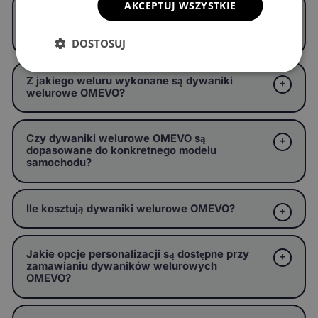
AKCEPTUJ WSZYSTKIE
Czym są dywaniki welurowe OMEVO i czym
różnią się od standardowych dywaników
welurowych?
DOSTOSUJ
Z jakiego weluru wykonane są dywaniki
welurowe OMEVO?
Czy dywaniki welurowe OMEVO są
dopasowane do konkretnego modelu
samochodu?
Ile kosztują dywaniki welurowe OMEVO?
Jakie opcje personalizacji są dostępne przy
zamawianiu dywaników welurowych
OMEVO?