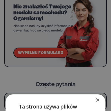
Nie znalazłeś Twojego
modelu samochodu?
Ogarniemy!
Napisz do nas, by uzyskać informacje o
dywanikach do swojego modelu.
WYPEŁNIJ FORMULARZ
Częste pytania
×
Czym jest OMEVO 5D Pro i co odróżnia go od
klasycznych OMEVO EVA Dywaników®?
Ta strona używa plików