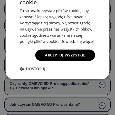
cookie
Co oznacza „5D" w nazwie OMEVO 5D Pro?
Ta strona korzysta z plików cookie, aby
zapewnić lepszą wygodę użytkowania.
Korzystając z tej strony, wyrażasz zgodę
Jak wysokie są ranty w OMEVO 5D Pro?
na używanie przez nas wszystkich plików
cookie zgodnie z warunkami naszej
polityki plików cookie.
Dowiedz się więcej
Dla kogo OMEVO 5D Pro jest szczególnie
polecane?
AKCEPTUJ WSZYSTKIE
Czy OMEVO 5D Pro jest w pełni
wodoszczelne?
DOSTOSUJ
Czy ranty OMEVO 5D Pro mogą odkształcić
się z czasem lub opaść?
Jak czyścić OMEVO 5D Pro z rantami?