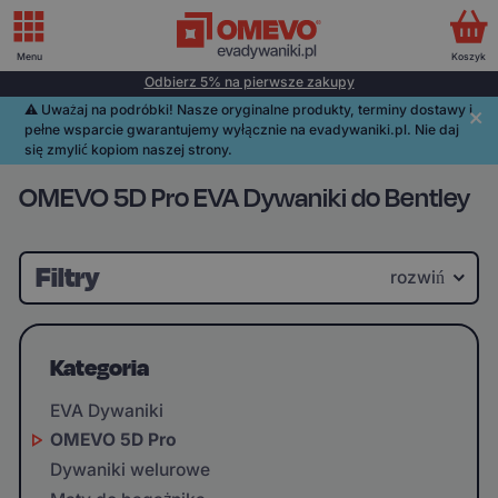
Menu
Koszyk
Odbierz 5% na pierwsze zakupy
⚠️️ Uważaj na podróbki! Nasze oryginalne produkty, terminy dostawy i
pełne wsparcie gwarantujemy wyłącznie na evadywaniki.pl. Nie daj
się zmylić kopiom naszej strony.
OMEVO 5D Pro EVA Dywaniki do Bentley
Filtry
rozwiń
Kategoria
EVA Dywaniki
OMEVO 5D Pro
Dywaniki welurowe