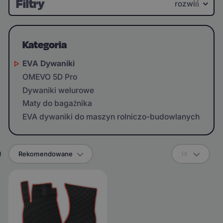
Filtry
rozwiń
Kategoria
EVA Dywaniki
OMEVO 5D Pro
Dywaniki welurowe
Maty do bagażnika
EVA dywaniki do maszyn rolniczo-budowlanych
g
Rekomendowane
14