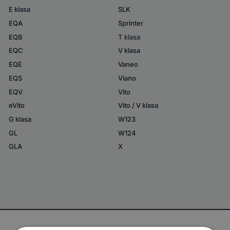
E klasa
SLK
EQA
Sprinter
EQB
T klasa
EQC
V klasa
EQE
Vaneo
EQS
Viano
EQV
Vito
eVito
Vito / V klasa
G klasa
W123
GL
W124
GLA
X