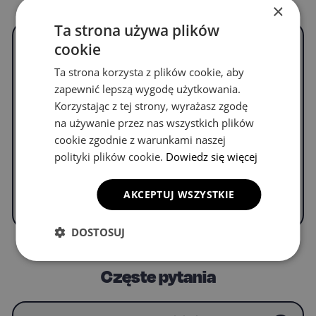
×
Ta strona używa plików
cookie
Nie znalazłeś Twojego
modelu samochodu?
Ta strona korzysta z plików cookie, aby
Ogarniemy!
zapewnić lepszą wygodę użytkowania.
Korzystając z tej strony, wyrażasz zgodę
Napisz do nas, by uzyskać informacje o
na używanie przez nas wszystkich plików
dywanikach do swojego modelu.
cookie zgodnie z warunkami naszej
polityki plików cookie.
Dowiedz się więcej
WYPEŁNIJ FORMULARZ
AKCEPTUJ WSZYSTKIE
DOSTOSUJ
Częste pytania