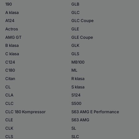
190
GLB
A klasa
GLC
A124
GLC Coupe
Actros
GLE
AMG GT
GLE Coupe
B klasa
GLK
C klasa
GLS
C124
MB100
C180
ML
Citan
R klasa
CL
S klasa
CLA
S124
CLC
S500
CLC 180 Kompressor
S63 AMG E Performance
CLE
S63 AMG
CLK
SL
CLS
SLC