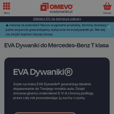
Menu
Koszyk
Odbierz 5% na pierwsze zakupy
⚠️️ Uważaj na podróbki! Nasze oryginalne produkty, terminy dostawy i
pełne wsparcie gwarantujemy wyłącznie na evadywaniki.pl. Nie daj
się zmylić kopiom naszej strony.
EVA Dywaniki do Mercedes-Benz T klasa
EVA Dywaniki®
Szyte na miarę EVA Dywaniki® gwarantują idealnie
dopasowanie do Twojego modelu auta. Dzięki
innowacyjnemu materiałowi E-V-A chronią podłogę
przez cały rok pozostawiając ją suchą i czystą.