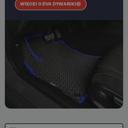
WIĘCEJ O EVA DYWANIKI®