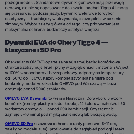
podłogi modelu. Standardowe dywaniki gumowe mają przewagę
cenową, ale nie są dopasowane do kształtu podłogi Tiggo 4 i mogą
się przesuwać podczas jazdy. Dywaniki welurowe to wybór
estetyczny — trudniejszy w utrzymaniu, szczególnie w sezonie
zimowym. Wybór zależy głównie od tego, czy priorytetem jest
maksymalna ochrona, budżet czy estetyka wnętrza.
Dywaniki EVA do Chery Tiggo 4 —
klasyczne i 5D Pro
Oba warianty OMEVO oparte są na tej samej bazie: komórkowa
struktura zatrzymuje brud i płyny w zagłębieniach, materiał EVA jest
w 100% wodoodporny i bezzapachowy, odporny na temperatury
od -50°C do +50°C. Każdy komplet szyty jest na miarę pod
konkretny model w zakładzie OMEVO pod Warszawą — baza
obejmuje ponad 5000 szablonów.
OMEVO EVA Dywaniki
to wersja klasyczna. Do wyboru 3 wzory
komórek (romby, plastry miodu, krople), 15 kolorów materiału i 20
wariantów obszycia — ponad 690 kombinacji. Czyszczenie
zajmuje 5–10 minut pod myjką ciśnieniową lub bieżącą wodą.
OMEVO 5D Pro
rozszerza ochronę o ranty pionowe (5–11 cm,
zależy od modelu auta), profilowanie do zagłębień podłogi i efekt