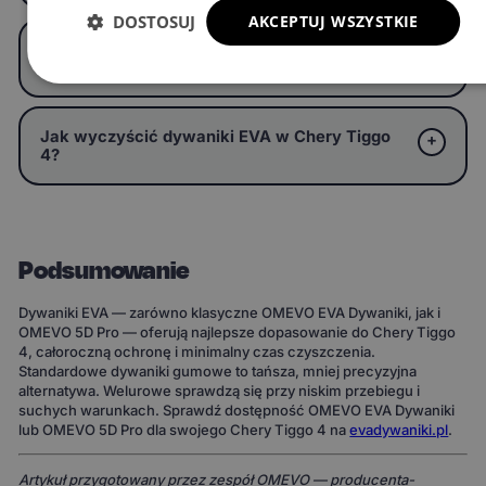
DOSTOSUJ
AKCEPTUJ WSZYSTKIE
Czym różni się OMEVO EVA Dywaniki od
OMEVO 5D Pro?
Jak wyczyścić dywaniki EVA w Chery Tiggo
4?
Podsumowanie
Dywaniki EVA — zarówno klasyczne OMEVO EVA Dywaniki, jak i
OMEVO 5D Pro — oferują najlepsze dopasowanie do Chery Tiggo
4, całoroczną ochronę i minimalny czas czyszczenia.
Standardowe dywaniki gumowe to tańsza, mniej precyzyjna
alternatywa. Welurowe sprawdzą się przy niskim przebiegu i
suchych warunkach. Sprawdź dostępność OMEVO EVA Dywaniki
lub OMEVO 5D Pro dla swojego Chery Tiggo 4 na
evadywaniki.pl
.
Artykuł przygotowany przez zespół OMEVO — producenta-