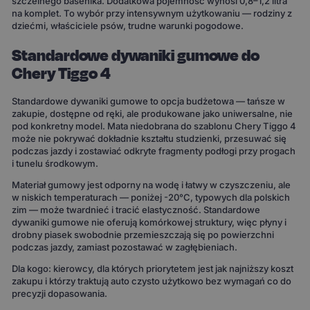
szczelnego basenika. Dodatkowa pojemność wynosi 0,8–1,2 litra
na komplet. To wybór przy intensywnym użytkowaniu — rodziny z
dziećmi, właściciele psów, trudne warunki pogodowe.
Standardowe dywaniki gumowe do
Chery Tiggo 4
Standardowe dywaniki gumowe to opcja budżetowa — tańsze w
zakupie, dostępne od ręki, ale produkowane jako uniwersalne, nie
pod konkretny model. Mata niedobrana do szablonu Chery Tiggo 4
może nie pokrywać dokładnie kształtu studzienki, przesuwać się
podczas jazdy i zostawiać odkryte fragmenty podłogi przy progach
i tunelu środkowym.
Materiał gumowy jest odporny na wodę i łatwy w czyszczeniu, ale
w niskich temperaturach — poniżej -20°C, typowych dla polskich
zim — może twardnieć i tracić elastyczność. Standardowe
dywaniki gumowe nie oferują komórkowej struktury, więc płyny i
drobny piasek swobodnie przemieszczają się po powierzchni
podczas jazdy, zamiast pozostawać w zagłębieniach.
Dla kogo: kierowcy, dla których priorytetem jest jak najniższy koszt
zakupu i którzy traktują auto czysto użytkowo bez wymagań co do
precyzji dopasowania.