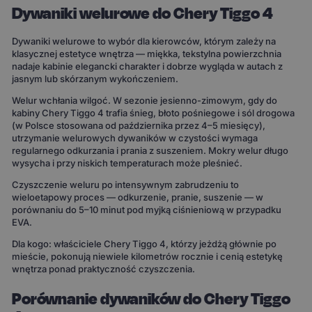
Dywaniki welurowe do Chery Tiggo 4
Dywaniki welurowe to wybór dla kierowców, którym zależy na
klasycznej estetyce wnętrza — miękka, tekstylna powierzchnia
nadaje kabinie elegancki charakter i dobrze wygląda w autach z
jasnym lub skórzanym wykończeniem.
Welur wchłania wilgoć. W sezonie jesienno-zimowym, gdy do
kabiny Chery Tiggo 4 trafia śnieg, błoto pośniegowe i sól drogowa
(w Polsce stosowana od października przez 4–5 miesięcy),
utrzymanie welurowych dywaników w czystości wymaga
regularnego odkurzania i prania z suszeniem. Mokry welur długo
wysycha i przy niskich temperaturach może pleśnieć.
Czyszczenie weluru po intensywnym zabrudzeniu to
wieloetapowy proces — odkurzenie, pranie, suszenie — w
porównaniu do 5–10 minut pod myjką ciśnieniową w przypadku
EVA.
Dla kogo: właściciele Chery Tiggo 4, którzy jeżdżą głównie po
mieście, pokonują niewiele kilometrów rocznie i cenią estetykę
wnętrza ponad praktyczność czyszczenia.
Porównanie dywaników do Chery Tiggo