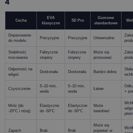
4
EVA
Gumowe
Cecha
5D Pro
We
klasyczne
standardowe
Dopasowanie
Zale
Precyzyjne
Precyzyjne
Uniwersalne
do modelu
prod
Stabilność
Fabryczne
Fabryczne
Może się
Zale
mocowania
stopery
stopery
przesuwać
prod
Odporność na
Słab
Doskonała
Doskonała
Bardzo dobra
wilgoć
wchł
5–10 min,
5–10 min,
Odku
Czyszczenie
Łatwe
woda
woda
+ pr
Wchł
Mróz (do
Elastyczne
Elastyczne
Może
wilgo
-20°C i niżej)
do -50°C
do -50°C
twardnieć
pleśn
Może się
Wchł
Zapach
Brak
Brak
pojawiać w