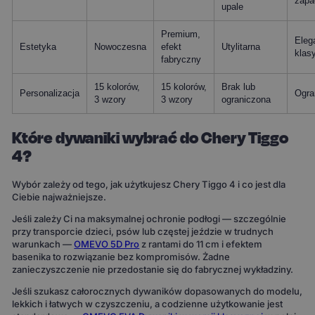
zapa
upale
Premium,
Eleg
Estetyka
Nowoczesna
efekt
Utylitarna
klas
fabryczny
15 kolorów,
15 kolorów,
Brak lub
Personalizacja
Ogra
3 wzory
3 wzory
ograniczona
Które dywaniki wybrać do Chery Tiggo
4?
Wybór zależy od tego, jak użytkujesz Chery Tiggo 4 i co jest dla
Ciebie najważniejsze.
Jeśli zależy Ci na maksymalnej ochronie podłogi — szczególnie
przy transporcie dzieci, psów lub częstej jeździe w trudnych
warunkach —
OMEVO 5D Pro
z rantami do 11 cm i efektem
basenika to rozwiązanie bez kompromisów. Żadne
zanieczyszczenie nie przedostanie się do fabrycznej wykładziny.
Jeśli szukasz całorocznych dywaników dopasowanych do modelu,
lekkich i łatwych w czyszczeniu, a codzienne użytkowanie jest