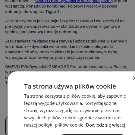
standardowe —
OMEVO EVA Dywaniki w wersji klasycznej
w pełni
wystarczą. Ponad 690 kombinacji kolorów i wzorów pozwala
dobrać je do wnętrza Tiggo 4.
Jeśli priorytetem jest jak najniższy koszt zakupu i nie zależy Ci na
precyzyjnym dopasowaniu — standardowe dywaniki gumowe
spełnią podstawową funkcję ochronną.
Jeśli stawiasz na klasyczną estetykę i jeździsz głównie w suchych
warunkach — dywaniki welurowe dadzą kabinie elegancki
charakter, choć w polskim klimacie jesienno-zimowym będą
wymagać znacznie więcej pracy przy czyszczeniu.
OMEVO EVA Dywaniki i OMEVO 5D Pro produkowane są w Polsce,
w zakładzie pod Warszawą, według własnych szablonów
tworzonych na podstawie pomiarów konkretnych modeli aut.
Tysiące kierowców potwierdza ich jakość w opiniach po zakupie.
Ta strona używa plików cookie
Ta strona korzysta z plików cookie, aby zapewnić
lepszą wygodę użytkowania. Korzystając z tej
FAQ
strony, wyrażasz zgodę na używanie przez nas
wszystkich plików cookie zgodnie z warunkami
Czy dywaniki EVA pasują do Chery Tiggo 4
naszej polityki plików cookie.
Dowiedz się więcej
HEV?