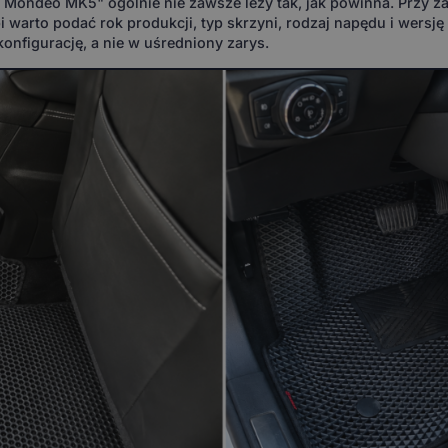
d Mondeo MK5" ogólnie nie zawsze leży tak, jak powinna. Przy
rto podać rok produkcji, typ skrzyni, rodzaj napędu i wersję (
konfigurację, a nie w uśredniony zarys.