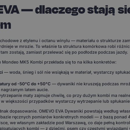
EVA — dlaczego stają s
em
chodowe z etylenu i octanu winylu — materiału o strukturze za
rdnieje w mrozie. To właśnie ta struktura komórkowa robi różnicę
 i tam zostają, zamiast przelewać się po podłodze podczas jazdy.
Mondeo MK5 Kombi przekłada się to na kilka konkretów:
ci
— woda, śnieg i sól nie wsiąkają w materiał, wystarczy spłuk
atury od -50°C do +50°C
— dywaniki nie kruszeją podczas mroź
 nagrzanym latem aucie.
wytrzepanie maty zajmuje chwilę, co przy dużym kombi ma realn
w większości przypadków wystarczy wytrzepanie lub spłukanie, 
ednak dopasowanie. OMEVO EVA Dywaniki powstają według włas
bazie ręcznych pomiarów konkretnych modeli — z bazą ponad 
sce, we własnym zakładzie pod Warszawą, co daje pełną kontro
ploatujących kombi — z dziećmi, psem czy częstymi wyjazdami