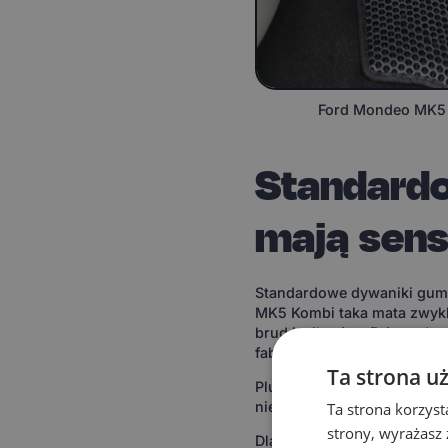
Ford Mondeo MK5 
Standard
mają sen
Standardowe dywaniki gumo
MK5 Kombi taka mata zwykle
brud i wilgoć trafiają pod 
fabrycznych stoperów konk
Ta strona u
Plusy? Niska cena i prosta 
nie jest dla Ciebie prior
Ta strona korzyst
strony, wyrażasz
Dla kierowcy Mondeo MK5 K