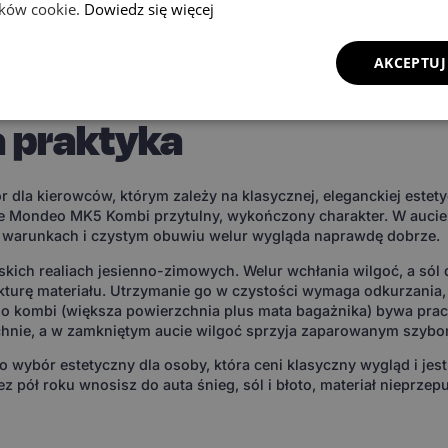
lików cookie.
Dowiedz się więcej
nak dywaniki dopasowane szablonem — i tu wchodzi
materiał EVA
AKCEPTUJ
welurowe — estetyka ko
 praktyka
 dla kierowców, którym zależy na klasycznej, eleganckiej este
ie Mondeo MK5 Kombi przytulny, wykończony charakter. W auci
h warunkach i czystym obuwiu welur wygląda naprawdę dobrze.
skich realiach jesienno-zimowych. Welur wchłania wilgoć, a sól 
turę materiału. Utrzymanie go w czystości wymaga odkurzania, a
do kombi (większa powierzchnia plus mata bagażnika) bywa pra
hnie, a w zamkniętym aucie wilgoć sprzyja zaparowanym szybo
o wybór estetyczny dla osoby, która ceni klasyczny wygląd i jes
zez pół roku wnosisz do auta śnieg, sól i błoto, materiał nieprze