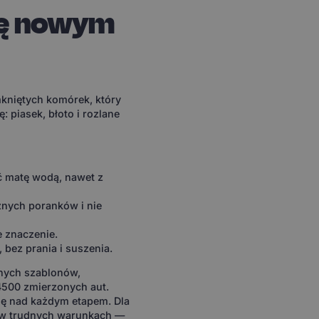
ię nowym
mkniętych komórek, który
: piasek, błoto i rozlane
ać matę wodą, nawet z
nych poranków i nie
e znaczenie.
bez prania i suszenia.
nych szablonów,
4500 zmierzonych aut.
lę nad każdym etapem. Dla
 w trudnych warunkach —