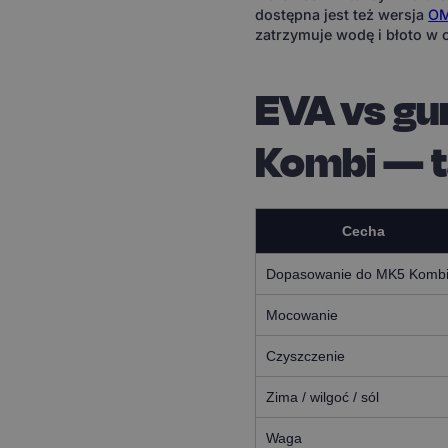
dostępna jest też wersja
OM
zatrzymuje wodę i błoto w 
EVA vs g
Kombi — 
Cecha
Dopasowanie do MK5 Komb
Mocowanie
Czyszczenie
Zima / wilgoć / sól
Waga