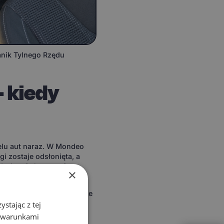
nik Tylnego Rzędu
 kiedy
elu aut naraz. W Mondeo
i zostaje odsłonięta, a
y, bo nie korzystają z
×
dzisz nim rzadko, a wnętrze
rony przed wodą.
stając z tej
z warunkami
niu, naturalnym punktem