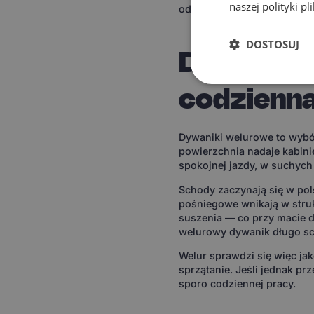
naszej polityki p
odniesienia pozostają jed
DOSTOSUJ
Dywaniki 
codzienna
Dywaniki welurowe to wybór
powierzchnia nadaje kabin
spokojnej jazdy, w suchyc
Schody zaczynają się w pol
pośniegowe wnikają w struk
suszenia — co przy macie 
welurowy dywanik długo sc
Welur sprawdzi się więc jak
sprzątanie. Jeśli jednak pr
sporo codziennej pracy.