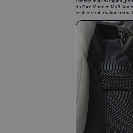
Dlatego mata skrojona „po
do Ford Mondeo MK5 Kombi wa
szablon trafia w konkretną 