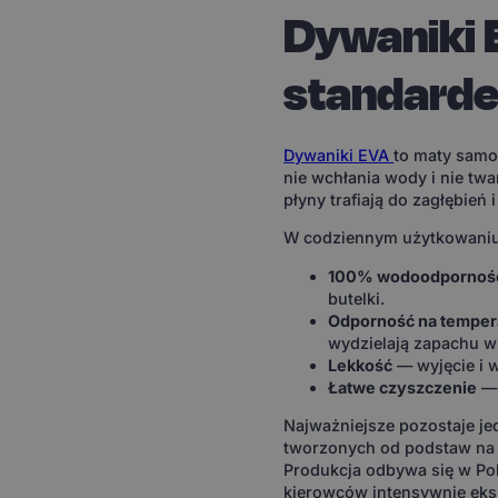
Dywaniki 
standard
Dywaniki EVA
to maty samo
nie wchłania wody i nie twa
płyny trafiają do zagłębień
W codziennym użytkowaniu 
100% wodoodpornoś
butelki.
Odporność na temper
wydzielają zapachu w
Lekkość
— wyjęcie i 
Łatwe czyszczenie
— 
Najważniejsze pozostaje j
tworzonych od podstaw na 
Produkcja odbywa się w Pol
kierowców intensywnie eks