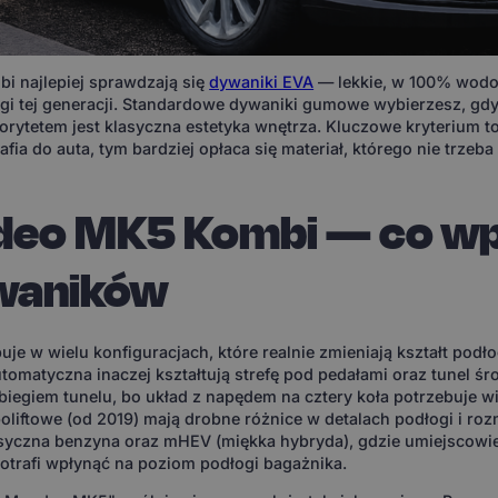
 najlepiej sprawdzają się
dywaniki EVA
— lekkie, w 100% wod
i tej generacji. Standardowe dywaniki gumowe wybierzesz, gdy 
orytetem jest klasyczna estetyka wnętrza. Kluczowe kryterium 
trafia do auta, tym bardziej opłaca się materiał, którego nie trzeb
deo MK5 Kombi — co wp
waników
 w wielu konfiguracjach, które realnie zmieniają kształt podł
utomatyczna inaczej kształtują strefę pod pedałami oraz tunel ś
biegiem tunelu, bo układ z napędem na cztery koła potrzebuje wi
poliftowe (od 2019) mają drobne różnice w detalach podłogi i r
syczna benzyna oraz mHEV (miękka hybryda), gdzie umiejscow
otrafi wpłynąć na poziom podłogi bagażnika.