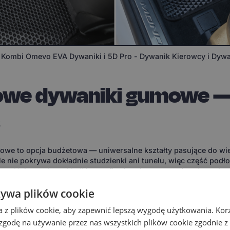
Kombi Omevo EVA Dywaniki i 5D Pro - Dywanik Kierowcy i Dywa
owe dywaniki gumowe —
s
we to opcja budżetowa — uniwersalne kształty pasujące do wi
 nie pokrywa dokładnie studzienki ani tunelu, więc część podłog
matę. Uniwersalne wkładki potrafią się też przesuwać podczas jazd
retnego modelu.
żywa plików cookie
dostępność „od ręki". Jeśli auto traktujesz czysto użytkowo, jeź
ytetem — standardowe gumowe maty spełnią podstawową rolę och
a z plików cookie, aby zapewnić lepszą wygodę użytkowania. Korzy
 zgodę na używanie przez nas wszystkich plików cookie zgodnie 
ombi, który chce realnej ochrony bez kompromisu w dopasowa