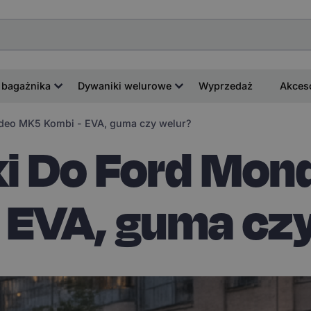
 bagażnika
Dywaniki welurowe
Wyprzedaż
Akces
deo MK5 Kombi - EVA, guma czy welur?
i Do Ford Mo
 EVA, guma cz