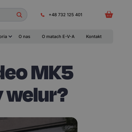
+48 732 125 401
oria
O nas
O matach E-V-A
Kontakt
ndeo MK5
y welur?