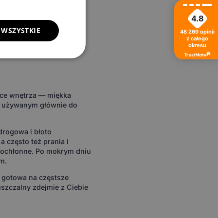
.
4.8
 WSZYSTKIE
ntra
48 269
opinii
z całego
okresu
tyce wnętrza — miękka
e używanym głównie do
drogowa i błoto
 często też prania i
cochłonne. Po mokrym dniu
m.
t gotowa na częstsze
puszczalny zdejmie z Ciebie