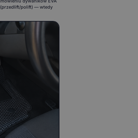
 zamówieniu dywaników EVA
przedlift/polift) — wtedy