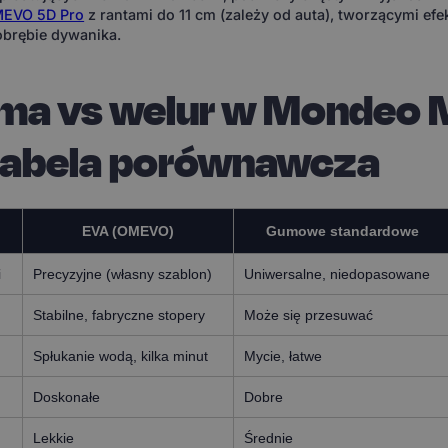
EVO 5D Pro
z rantami do 11 cm (zależy od auta), tworzącymi efe
obrębie dywanika.
uma vs welur w Mondeo
tabela porównawcza
EVA (OMEVO)
Gumowe standardowe
i
Precyzyjne (własny szablon)
Uniwersalne, niedopasowane
Stabilne, fabryczne stopery
Może się przesuwać
Spłukanie wodą, kilka minut
Mycie, łatwe
Doskonałe
Dobre
Lekkie
Średnie