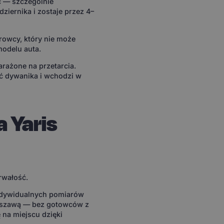
oć — szczególnie
dziernika i zostaje przez 4–
rowcy, który nie może
modelu auta.
arażone na przetarcia.
 dywanika i wchodzi w
 Yaris
rwałość.
ndywidualnych pomiarów
arszawą — bez gotowców z
 na miejscu dzięki