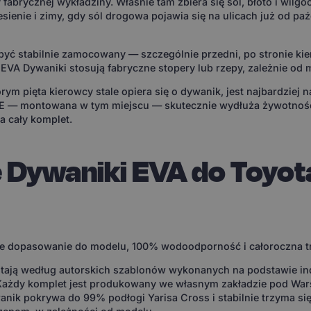
fabrycznej wykładziny. Właśnie tam zbiera się sól, błoto i wilg
esienie i zimy, gdy sól drogowa pojawia się na ulicach już od paź
yć stabilnie zamocowany — szczególnie przedni, po stronie kie
A Dywaniki stosują fabryczne stopery lub rzepy, zależnie od 
rym pięta kierowcy stale opiera się o dywanik, jest najbardziej n
E — montowana w tym miejscu — skutecznie wydłuża żywotność
na cały komplet.
 Dywaniki EVA do Toyota
e dopasowanie do modelu, 100% wodoodporność i całoroczna t
ają według autorskich szablonów wykonanych na podstawie i
 Każdy komplet jest produkowany we własnym zakładzie pod W
nik pokrywa do 99% podłogi Yarisa Cross i stabilnie trzyma się