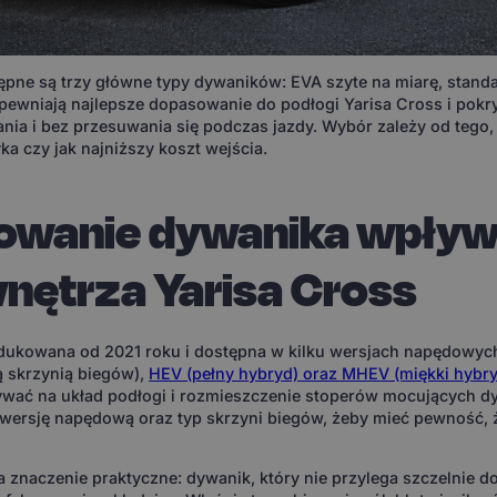
tępne są trzy główne typy dywaników: EVA szyte na miarę, stan
ewniają najlepsze dopasowanie do podłogi Yarisa Cross i pokr
nia i bez przesuwania się podczas jazdy. Wybór zależy od tego, 
a czy jak najniższy koszt wejścia.
owanie dywanika wpływ
nętrza Yarisa Cross
odukowana od 2021 roku i dostępna w kilku wersjach napędowyc
 skrzynią biegów),
HEV (pełny hybryd) oraz MHEV (miękki hybr
ywać na układ podłogi i rozmieszczenie stoperów mocujących d
 wersję napędową oraz typ skrzyni biegów, żeby mieć pewność, 
znaczenie praktyczne: dywanik, który nie przylega szczelnie do