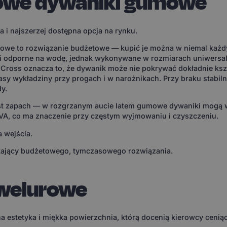
owe dywaniki gumowe
a i najszerzej dostępna opcja na rynku.
we to rozwiązanie budżetowe — kupić je można w niemal każd
 i odporne na wodę, jednak wykonywane w rozmiarach uniwersal
Cross oznacza to, że dywanik może nie pokrywać dokładnie kszt
pasy wykładziny przy progach i w narożnikach. Przy braku stab
y.
st zapach — w rozgrzanym aucie latem gumowe dywaniki mogą 
EVA, co ma znaczenie przy częstym wyjmowaniu i czyszczeniu.
 wejścia.
ający budżetowego, tymczasowego rozwiązania.
 welurowe
a estetyka i miękka powierzchnia, którą docenią kierowcy cenią