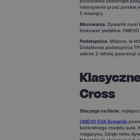
pozostawia odsłonięte pasy 
intensywnie przez polskie j
5 miesięcy.
Mocowania.
Dywanik musi b
blokować pedałów. OMEVO EV
Podstopnica.
Miejsce, w któ
Dodatkowa podstopnica TP
zakres 2-letniej gwarancji 
Klasyczne
Cross
Dlaczego na liście:
najlepsz
OMEVO EVA Dywaniki
powst
konkretnego modelu auta.
magazynu. Dzięki temu dywa