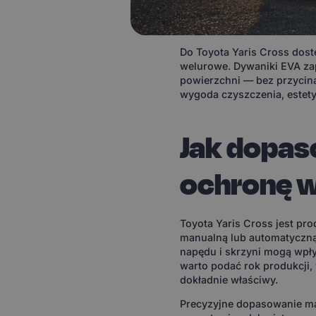
Do Toyota Yaris Cross dos
welurowe. Dywaniki EVA zap
powierzchni — bez przycina
wygoda czyszczenia, estetyk
Jak dopas
ochronę w
Toyota Yaris Cross jest pr
manualną lub automatyczną
napędu i skrzyni mogą wpł
warto podać rok produkcji,
dokładnie właściwy.
Precyzyjne dopasowanie ma 