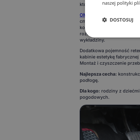
naszej polityki p
która zatrzymuje zanieczy
OMEVO 5D Pro
to rozwinięc
DOSTOSUJ
cm (wysokość zależy od mod
komórkową strukturą materia
rozlany napój, błoto z but
wykładziny.
Dodatkowa pojemność retency
kabinie estetykę fabryczne
Montaż i czyszczenie przeb
Najlepsza cecha:
konstrukcj
podłogę.
Dla kogo:
rodziny z dziećmi
pogodowych.