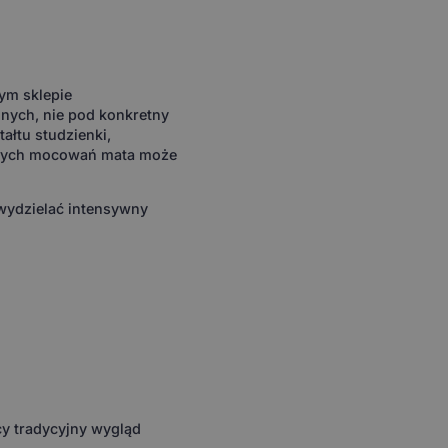
ym sklepie
nych, nie pod konkretny
ałtu studzienki,
ilnych mocowań mata może
wydzielać intensywny
cy tradycyjny wygląd