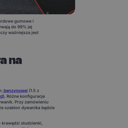
dardowe gumowe i
ywają do 99% jej
czy ważniejsza jest
a na
h:
benzynowej
(1.5 z
yd)
. Różne konfiguracje
ywanik. Przy zamówieniu
że szablon dywanika będzie
 krawędzi studzienki,