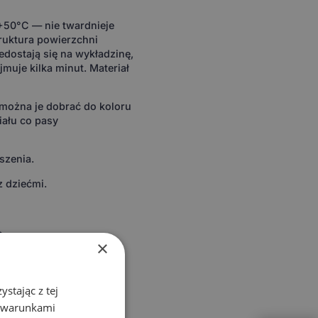
 +50°C — nie twardnieje
ruktura powierzchni
edostają się na wykładzinę,
muje kilka minut. Materiał
można je dobrać do koloru
iału co pasy
szenia.
z dziećmi.
m
×
stając z tej
z warunkami
a konstrukcja basenowa,