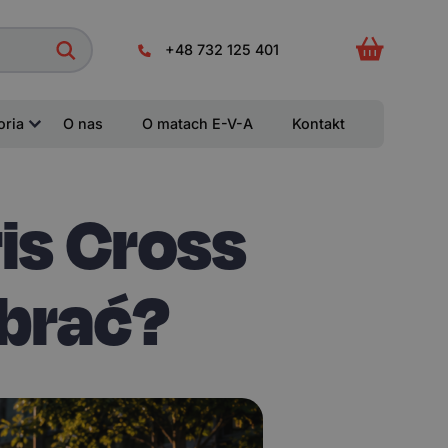
+48 732 125 401
oria
O nas
O matach E-V-A
Kontakt
is Cross
ybrać?