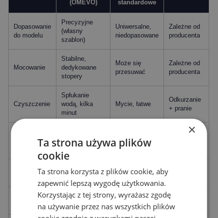
(OMEVO)
standardowe
Precyzyjne
Dopasowanie
Uniwersalne,
Zależne od
(własny
do modelu
niedopasowane
producenta
szablon)
Stabilne,
Może się
Zależne od
Mocowanie
dedykowane
przesuwać
producenta
stopery
Spłukanie
Odkurzanie
Czyszczenie
wodą, kilka
Mycie, łatwe
+ pranie
minut
×
Słabe —
Ta strona używa plików
Zima / wilgoć
Doskonałe
Dobre
wchłania
wilgoć
cookie
Bywa
Ta strona korzysta z plików cookie, aby
Zapach
Brak
Brak
wyczuwalny
zapewnić lepszą wygodę użytkowania.
Korzystając z tej strony, wyrażasz zgodę
Elegancka,
Estetyka
Nowoczesna
Utylitarna
klasyczna
na używanie przez nas wszystkich plików
cookie zgodnie z warunkami naszej