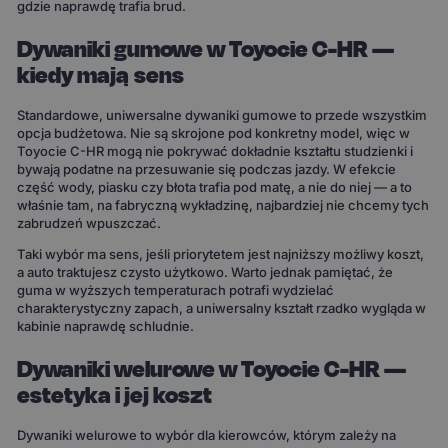
gdzie naprawdę trafia brud.
Dywaniki gumowe w Toyocie C-HR —
kiedy mają sens
Standardowe, uniwersalne dywaniki gumowe to przede wszystkim
opcja budżetowa. Nie są skrojone pod konkretny model, więc w
Toyocie C-HR mogą nie pokrywać dokładnie kształtu studzienki i
bywają podatne na przesuwanie się podczas jazdy. W efekcie
część wody, piasku czy błota trafia pod matę, a nie do niej — a to
właśnie tam, na fabryczną wykładzinę, najbardziej nie chcemy tych
zabrudzeń wpuszczać.
Taki wybór ma sens, jeśli priorytetem jest najniższy możliwy koszt,
a auto traktujesz czysto użytkowo. Warto jednak pamiętać, że
guma w wyższych temperaturach potrafi wydzielać
charakterystyczny zapach, a uniwersalny kształt rzadko wygląda w
kabinie naprawdę schludnie.
Dywaniki welurowe w Toyocie C-HR —
estetyka i jej koszt
Dywaniki welurowe to wybór dla kierowców, którym zależy na