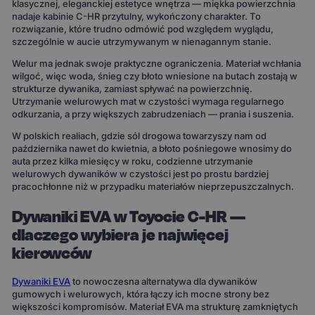
klasycznej, eleganckiej estetyce wnętrza — miękka powierzchnia
nadaje kabinie C-HR przytulny, wykończony charakter. To
rozwiązanie, które trudno odmówić pod względem wyglądu,
szczególnie w aucie utrzymywanym w nienagannym stanie.
Welur ma jednak swoje praktyczne ograniczenia. Materiał wchłania
wilgoć, więc woda, śnieg czy błoto wniesione na butach zostają w
strukturze dywanika, zamiast spływać na powierzchnię.
Utrzymanie welurowych mat w czystości wymaga regularnego
odkurzania, a przy większych zabrudzeniach — prania i suszenia.
W polskich realiach, gdzie sól drogowa towarzyszy nam od
października nawet do kwietnia, a błoto pośniegowe wnosimy do
auta przez kilka miesięcy w roku, codzienne utrzymanie
welurowych dywaników w czystości jest po prostu bardziej
pracochłonne niż w przypadku materiałów nieprzepuszczalnych.
Dywaniki EVA w Toyocie C-HR —
dlaczego wybiera je najwięcej
kierowców
Dywaniki EVA
to nowoczesna alternatywa dla dywaników
gumowych i welurowych, która łączy ich mocne strony bez
większości kompromisów. Materiał EVA ma strukturę zamkniętych