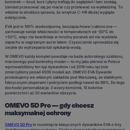
komórek — brud, kurz i płyny trafiają do zagłębień i tam zostają,
zamiast przesuwać się po macie czy przelewać na wykładzinę. To
właśnie ta struktura sprawia, że wnętrze C-HR dłużej wygląda
estetycznie.
EVA jest w 100% wodoodporna, bezzapachowa i całoroczna —
zachowuje swoje właściwości w temperaturach od -50°C do
+50°C, więc nie twardnieje w mroźny poranek ani nie wydziela
zapachu w nagrzanym aucie latem. Czyszczenie sprowadza się
zwykle do wytrzepania lub spłukania wodą.
W OMEVO każdy komplet powstaje na bazie autorskiego szablonu,
mierzonego pod konkretny model — to my jako pierwsi w Polsce
wprowadziliśmy ten typ dywaników i od 2019 roku ręcznie
zmierzyliśmy ponad 4500 modeli aut. OMEVO EVA Dywaniki
produkujemy we własnym zakładzie pod Warszawą, ze stabilnymi,
fabrycznymi stoperami i pokryciem podłogi nawet do 99%. Do tego
dochodzi personalizacja: 3 wzory komórek, 15 kolorów
powierzchni i aż 20 wariantów obszycia.
OMEVO 5D Pro — gdy chcesz
maksymalnej ochrony
OMEVO 5D Pro
to rozwinięcie klasycznych dywaników EVA o trzy
dodatkowe wymiary ochrony. Oprócz znanej struktury komórkowej