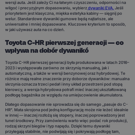
wersji auta. Jeśli zależy Ci na łatwym czyszczeniu, odporności na
wilgoć i precyzyjnym dopasowaniu, wybierz
dywaniki EVA.
Jeśli
priorytetem jest klasyczna, miękka estetyka kabiny — sięgnij po
welur. Standardowe dywaniki gumowe będą najtańsze, ale
uniwersalne i mniej dopasowane. Kluczowe kryterium to sposób,
w jaki używasz auta na co dzień.
Toyota C-HR pierwszej generacji — co
wpływa na dobór dywanikó
Toyota C-HR pierwszej generacji była produkowana w latach 2016–
2023 i występowała zarówno ze skrzynią manualną, jak i
automatyczną, a także w wersji benzynowej oraz hybrydowej. Te
różnice mają realne znaczenie przy doborze dywaników: manualna
skrzynia oznacza trzeci pedał i inny układ przestrzeni pod stopą
kierowcy, a wersja hybrydowa potrafi mieć inaczej ukształtowaną
podłogę bagażnika ze względu na umiejscowienie akumulatora.
Dlatego dopasowanie nie sprowadza się do samego „pasuje do C-
HR". Mata skrojona pod jedną konfigurację może nie leżeć idealnie
w innej — inaczej rozłożą się stopery, inaczej poprowadzony jest
tunel środkowy. Przy zamówieniu warto więc podać rok produkcji,
rodzaj skrzyni biegów i typ napędu. Dzięki temu dywaniki
przylegają stabilnie, nie podwijają się i pokrywają podłogę tam,