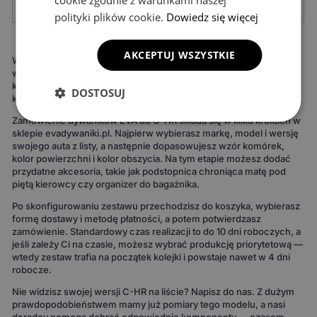
Cena
Średnia
Niska
Średnia
polityki plików cookie.
Dowiedz się więcej
AKCEPTUJ WSZYSTKIE
W praktyce wybór sprowadza się do priorytetów. Stawiasz na
wygodę czyszczenia i odporność na polską zimę — EVA. Liczy się
klasyczny wygląd i miękkość — welur. Najważniejszy jest niski
DOSTOSUJ
koszt — standardowe gumowe.
Zamówienie dywaników EVA do C-HR składa się w kilku krokach w
sklepie evadywaniki.pl. Najpierw wybierasz markę, model i wersję
swojego auta z listy, a następnie dopasowujesz wzór komórek,
kolor powierzchni i kolor obszycia. Na tym etapie możesz dodać
przydatne akcesoria, takie jak podstopnica chroniąca matę pod
piętą kierowcy czy organizer do bagażnika.
Po skonfigurowaniu zestawu przechodzisz do koszyka, wybierasz
formę dostawy i metodę płatności, a potem potwierdzasz
zamówienie. Standardowy czas realizacji to do 10 dni roboczych, a
jeśli zależy Ci na czasie, możesz wybrać produkcję priorytetową —
wtedy zestaw trafia na początek kolejki i powstaje nawet w 4 dni
robocze.
Nie widzisz swojej wersji C-HR na liście? Napisz do nas. Z dużym
prawdopodobieństwem mamy już pomiary tego modelu, a nasi
doradcy pomogą dobrać odpowiednie komponenty — czasem