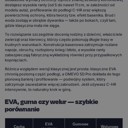
dostajesz wysokie ranty (od 5 do nawet 11 cm, w zależności od
modelu auta), profilowanie do podłogi C-HR oraz większą
powierzchnię ochrony, która tworzy tzw. efekt basenika. Brud i
woda zostają w obrębie dywanika — także po bokach, czyli tam,
gdzie klasyczna mata nie sięga.
To rozwiązanie szczególnie docenią rodziny z dziećmi, właściciele
zwierząt oraz kierowcy, którzy często pokonują długie trasy w
trudnych warunkach. Konstrukcja basenowa zatrzymuje rozlane
napoje, okruchy, roztopiony śnieg i błoto, a wysokie ranty
zabezpieczają fabryczną wykładzinę również przy przypadkowych
kopnięciach.
Różnica względem wersji klasycznej jest prosta: klasyczne EVA
chronią poziomą część podłogi, a OMEVO 5D Pro dokłada do tego
pionową barierę i profilowanie — podwójny system, który
zatrzymuje zauważalnie więcej zabrudzeń. Jeśli używasz C-HR
intensywnie, to naturalny krok w górę.
EVA, guma czy welur — szybkie
porównanie
EVA
Gumowe
Cecha
Welurowe