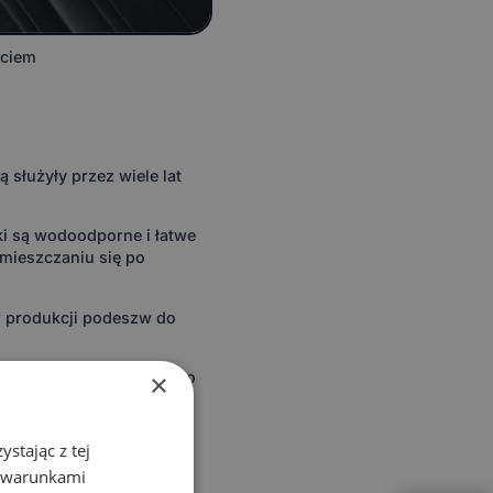
yciem
 służyły przez wiele lat
ki są wodoodporne i łatwe
emieszczaniu się po
 w produkcji podeszw do
ywrócić go do pierwotnego
×
d nie rozprzestrzenia się
stając z tej
C do +50°C, co czyni je
z warunkami