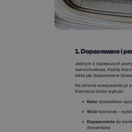
1. Dopasowane i p
Jednym z najlepszych pomy
samochodowe. Każdy kierow
takie jak dopasowane dywan
Na stronie evadywaniki.pl 
Kierowca może wybrać:
Kolor
dywaników spoś
Wzór
komórek – wybie
Dopasowanie
do konk
dywaników.