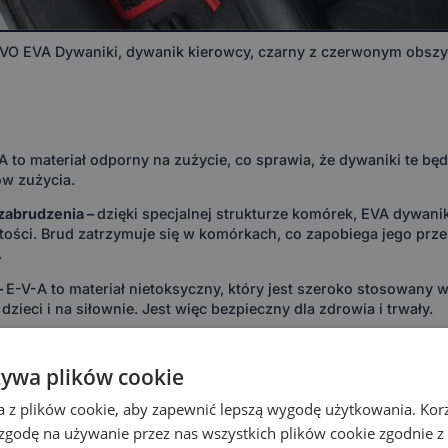
O EVA Dywaniki, dywanik kierowcy, czarny z czerwonym obsz
A to materiał odporny na zużycie, co sprawia, że dywaniki te będą
w zużycia.
zabrudzenia –
dzięki specjalnej strukturze komórek, EVA dywani
tości. Brud zatrzymuje się w komórkach, co zapobiega jego prz
.
–
E-V-A to materiał nietoksyczny, który jest szeroko stosowany
dzieci i na siłownie. Jest więc bezpieczny dla zdrowia i trwały.
–
wystarczy kilka minut, aby wytrzepać lub umyć dywanik i prz
ia łatwo utrzymują się w strukturze komórek, co sprawia, że bru
żywa plików cookie
a z plików cookie, aby zapewnić lepszą wygodę użytkowania. Korzy
onowość –
EVA dywaniki wytrzymują ekstremalne warunki, od -50°
 zgodę na używanie przez nas wszystkich plików cookie zgodnie 
 zarówno na upalne lata, jak i mroźne zimy.