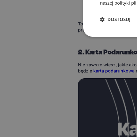
naszej polityki p
Estetyczny wygląd
– 
nowoczesny i dopasow
DOSTOSUJ
To doskonały prezent, pon
proces konfigurowania jes
2. Karta Podarunk
Nie zawsze wiesz, jakie ak
będzie
karta podarunkowa
n