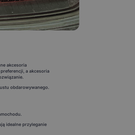
ne akcesoria
eferencji, a akcesoria
ozwiązanie.
 gustu obdarowywanego.
samochodu.
ą idealne przyleganie