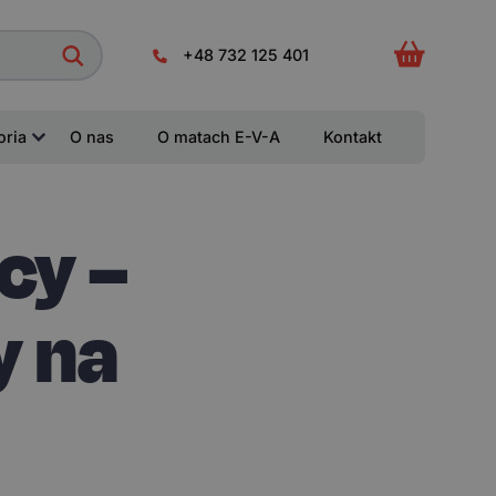
+48 732 125 401
oria
O nas
O matach E-V-A
Kontakt
cy –
y na