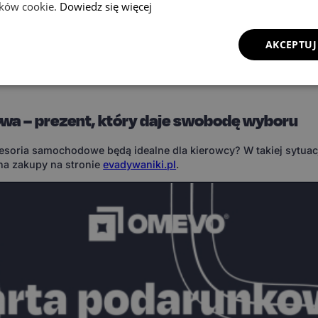
lików cookie.
Dowiedz się więcej
możliwość personalizacji koloru i wzoru komórek sprawia, że 
any do gustu właściciela wygląd.
AKCEPTUJ
ieważ kierowca będzie mógł dostosować wybrane akcesoria do s
t świetną zabawą, która pozwala wyrazić swoją osobowość.
owa – prezent, który daje swobodę wyboru
cesoria samochodowe będą idealne dla kierowcy? W takiej sytua
a zakupy na stronie
evadywaniki.pl
.