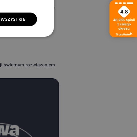
wnętrze samochodu zyskuje
4.8
 WSZYSTKIE
48 265
opinii
wojego pojazdu, a cały
z całego
okresu
cji świetnym rozwiązaniem