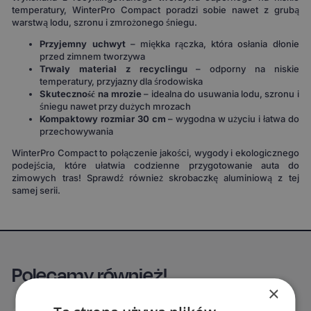
temperatury, WinterPro Compact poradzi sobie nawet z grubą
warstwą lodu, szronu i zmrożonego śniegu.
Przyjemny uchwyt
– miękka rączka, która osłania dłonie
przed zimnem tworzywa
Trwały materiał z recyclingu
– odporny na niskie
temperatury, przyjazny dla środowiska
Skuteczność na mrozie
– idealna do usuwania lodu, szronu i
śniegu nawet przy dużych mrozach
Kompaktowy rozmiar 30 cm
– wygodna w użyciu i łatwa do
przechowywania
WinterPro Compact to połączenie jakości, wygody i ekologicznego
podejścia, które ułatwia codzienne przygotowanie auta do
zimowych tras! Sprawdź również skrobaczkę aluminiową z tej
samej serii.
Polecamy również!
×