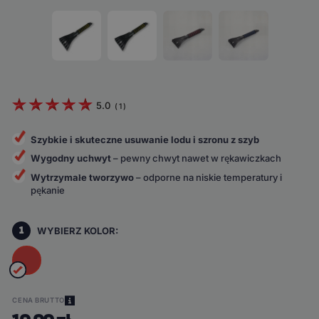
5.0
(
1
)
Szybkie i skuteczne usuwanie lodu i szronu z szyb
Wygodny uchwyt
– pewny chwyt nawet w rękawiczkach
Wytrzymałe tworzywo
– odporne na niskie temperatury i
pękanie
1
WYBIERZ KOLOR:
CENA BRUTTO