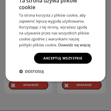
Ta strona używa plików
cookie
Ta strona korzysta z plików cookie, aby
zapewnić lepszą wygodę użytkowania.
Korzystając z tej strony, wyrażasz zgodę
na używanie przez nas wszystkich plików
cookie zgodnie z warunkami naszej
polityki plików cookie.
Dowiedz się więcej
Organizer do bagażnika
Organizer do samochodu
z ekoskóry
multifunkcyjny
AKCEPTUJ WSZYSTKIE
439.00
zł
549.00
zł
−20%
DOSTOSUJ
239.00
zł
Najniższa cena z 30 dni przed
obniżką:
549.00
zł
SPRAWDŹ
SPRAWDŹ