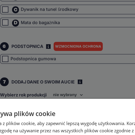
C
Dywanik na tunel środkowy
D
Mata do bagażnika
6
PODSTOPNICA
WZMOCNIONA OCHRONA
I
Podstopnica gumowa
7
DODAJ DANE O SWOIM AUCIE
i
Wybierz rok produkcji
Wybierz napęd
żywa plików cookie
Przedni
4x4
inne
a z plików cookie, aby zapewnić lepszą wygodę użytkowania. Korzy
Wybierz skrzynię biegów
 zgodę na używanie przez nas wszystkich plików cookie zgodnie 