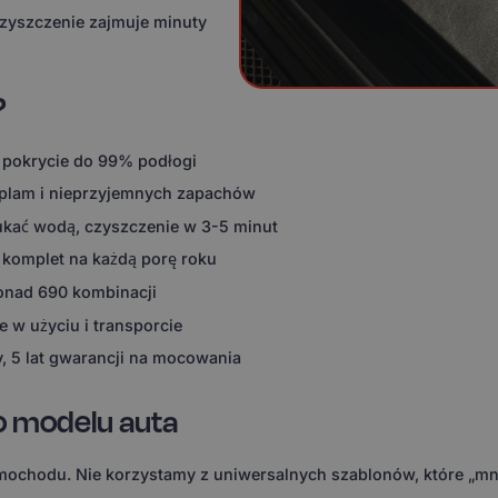
czyszczenie zajmuje minuty
?
 pokrycie do 99% podłogi
 plam i nieprzyjemnych zapachów
ukać wodą, czyszczenie w 3-5 minut
 komplet na każdą porę roku
ponad 690 kombinacji
 w użyciu i transporcie
, 5 lat gwarancji na mocowania
o modelu auta
ochodu. Nie korzystamy z uniwersalnych szablonów, które „mni