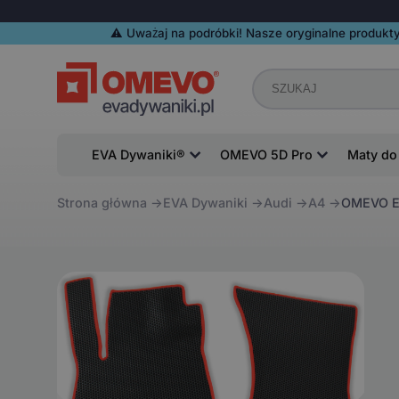
⚠️️ Uważaj na podróbki! Nasze oryginalne produkty
EVA Dywaniki®
OMEVO 5D Pro
Maty do
Strona główna
EVA Dywaniki
Audi
A4
OMEVO EV