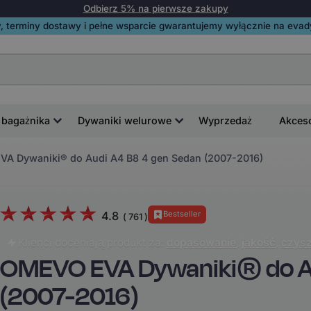
Odbierz 5% na pierwsze zakupy
, terminy dostawy i pełne wsparcie gwarantujemy wyłącznie na evadyw
 bagażnika
Dywaniki welurowe
Wyprzedaż
Akces
A Dywaniki® do Audi A4 B8 4 gen Sedan (2007-2016)
4.8
Bestseller
(
761
)
Klienci doceniają produkt za:
dopasowanie
,
jakość
,
czysz
OMEVO EVA Dywaniki® do Au
(2007-2016)