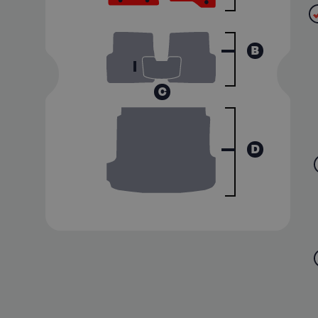
B
C
D