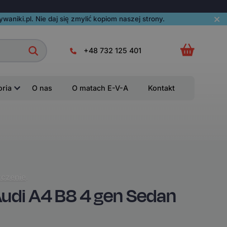
aniki.pl. Nie daj się zmylić kopiom naszej strony.
+48 732 125 401
oria
O nas
O matach E-V-A
Kontakt
czenie
.
di A4 B8 4 gen Sedan