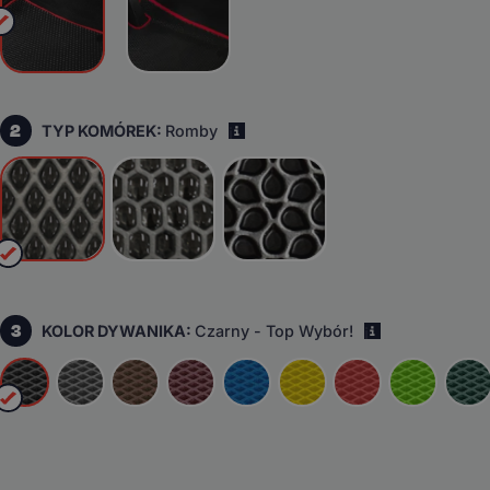
2
TYP KOMÓREK:
Romby
i
3
KOLOR DYWANIKA:
Czarny - Top Wybór!
i