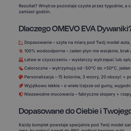
Rezultat? Wnętrze pozostaje czyste przez tygodnie, a 
zamiast godzin.
Dlaczego OMEVO EVA Dywaniki
Dopasowanie – szyte na miarę pod Twój model auta,
100% wodoodporne – żaden płyn nie wsiąknie, brak
Łatwe w czyszczeniu – wystarczy wytrzepać lub spł
Całoroczne – wytrzymują od -50°C do +50°C, jeden
Personalizacja – 15 kolorów, 3 wzory, 20 obszyć = 
Wyjątkowo lekkie – o wiele lżejsze od gumy, wygodne
Niezawodne mocowania – fabryczne stopery + rzepy
Dopasowane do Ciebie i Twojeg
Każdy komplet powstaje specjalnie pod Twój model sam
zera, by pokryć nawet do 99% podłogi twojego auta.