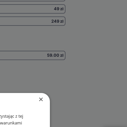
49 zł
249 zł
59.00
zł
×
stając z tej
z warunkami