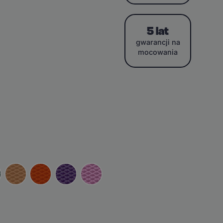
5 lat
gwarancji na
mocowania