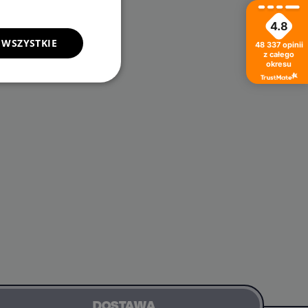
4.8
 WSZYSTKIE
48 337
opinii
z całego
okresu
DOSTAWA