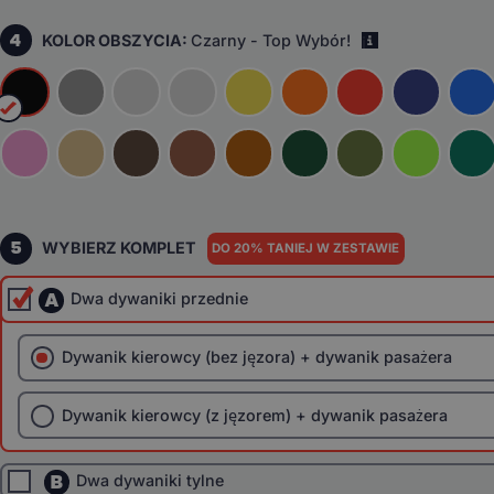
4
KOLOR OBSZYCIA:
Czarny - Top Wybór!
i
5
WYBIERZ KOMPLET
DO 20% TANIEJ W ZESTAWIE
A
Dwa dywaniki przednie
Dywanik kierowcy (bez jęzora) + dywanik pasażera
Dywanik kierowcy (z jęzorem) + dywanik pasażera
B
Dwa dywaniki tylne