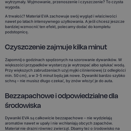
wytrzymały. Wyjmowanie, przenoszenie i czyszczenie? To czysta
wygoda.
A trwałość? Materiał EVA zachowuje swój wygląd i właściwości
nawet po latach intensywnego użytkowania. A jeśli chcesz jeszcze
bardziej wzmocnić ten efekt, polecamy dodać do kompletu
podstopnicę.
Czyszczenie zajmuje kilka minut
Zapomnij o godzinach spędzonych na szorowanie dywaników. W
większości przypadków wystarczy je wytrzepać albo spłukać wodą.
Przy większych zabrudzeniach użyj myjki ciśnieniowej (z odległości
min. 50 cm), a w 3-5 minut będą jak nowe. Dywaniki bardzo szybko
schną – nie musisz długo czekać, by znów włożyć je do auta.
Bezzapachowe i odpowiedzialne dla
środowiska
Dywaniki EVA są całkowicie bezzapachowe – nie wydzielają
aromatów nawet w upały i nie wchłaniają obcych zapachów.
Materiał nie drażni również zwierząt. Dbamy też o środowisko na