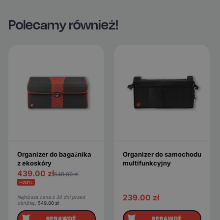
Polecamy również!
Organizer do bagażnika
Organizer do samochodu
z ekoskóry
multifunkcyjny
439.00
zł
549.00
zł
−20%
239.00
zł
Najniższa cena z 30 dni przed
obniżką:
549.00
zł
SPRAWDŹ
SPRAWDŹ