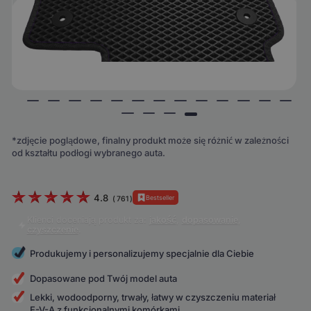
*zdjęcie poglądowe, finalny produkt może się różnić w zależności
od kształtu podłogi wybranego auta.
4.8
Bestseller
(
761
)
Klienci doceniają produkt za:
jakość
,
dopasowanie
,
czyszczenie
.
Produkujemy i personalizujemy specjalnie dla Ciebie
Dopasowane pod Twój model auta
Lekki, wodoodporny, trwały, łatwy w czyszczeniu materiał
E-V-A z funkcjonalnymi komórkami