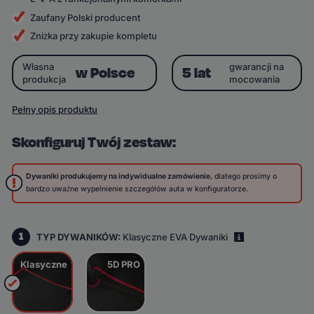
Zaufany Polski producent
Zniżka przy zakupie kompletu
Własna
gwarancji na
w Polsce
5 lat
produkcja
mocowania
Pełny opis produktu
Skonfiguruj Twój zestaw:
Dywaniki produkujemy na indywidualne zamówienie
, dlatego prosimy o
bardzo uważne wypełnienie szczegółów auta w konfiguratorze.
1
TYP DYWANIKÓW:
Klasyczne EVA Dywaniki
i
Klasyczne
5D PRO