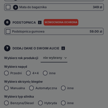
Mata do bagażnika
349 zł
D
6
PODSTOPNICA
WZMOCNIONA OCHRONA
I
Podstopnica gumowa
59.00
zł
7
DODAJ DANE O SWOIM AUCIE
i
Wybierz rok produkcji
Wybierz napęd
Przedni
4x4
inne
Wybierz skrzynię biegów
Manualna
Automatyczna
inne
Wybierz typ silnika
Benzyna/Diesel
Hybryda
inne