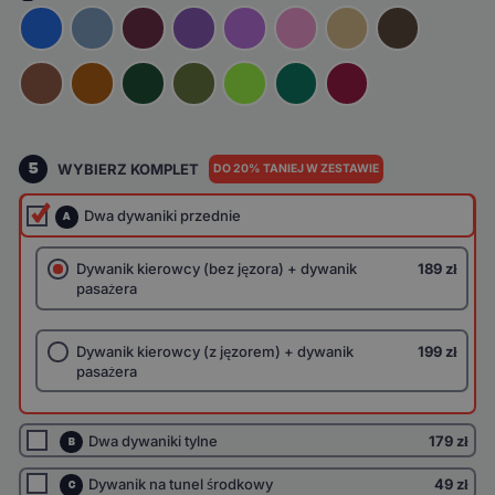
5
WYBIERZ KOMPLET
DO 20% TANIEJ W ZESTAWIE
Dwa dywaniki przednie
A
Dywanik kierowcy (bez jęzora) + dywanik
189 zł
pasażera
Dywanik kierowcy (z jęzorem) + dywanik
199 zł
pasażera
Dwa dywaniki tylne
179 zł
B
Dywanik na tunel środkowy
49 zł
C