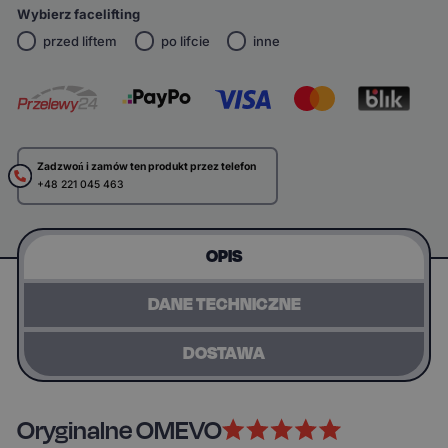
Wybierz facelifting
przed liftem
po lifcie
inne
Zadzwoń i zamów ten produkt przez telefon
+48 221 045 463
OPIS
DANE TECHNICZNE
DOSTAWA
Oryginalne OMEVO