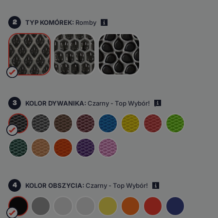
2
TYP KOMÓREK:
Romby
i
3
KOLOR DYWANIKA:
Czarny - Top Wybór!
i
4
KOLOR OBSZYCIA:
Czarny - Top Wybór!
i