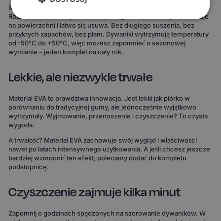
Materiał EVA to gwarancja, że żaden płyn nie wsiąknie w dywanik.
Rozlana kawa, błoto po deszczu, śnieg z butów – wszystko zostaje
na powierzchni i łatwo się usuwa. Bez długiego suszenia, bez
przykrych zapachów, bez plam. Dywaniki wytrzymują temperatury
od -50°C do +50°C, więc możesz zapomnieć o sezonowej
wymianie – jeden komplet na cały rok.
Lekkie, ale niezwykle trwałe
Materiał EVA to prawdziwa innowacja. Jest lekki jak piórko w
porównaniu do tradycyjnej gumy, ale jednocześnie wyjątkowo
wytrzymały. Wyjmowanie, przenoszenie i czyszczenie? To czysta
wygoda.
A trwałość? Materiał EVA zachowuje swój wygląd i właściwości
nawet po latach intensywnego użytkowania. A jeśli chcesz jeszcze
bardziej wzmocnić ten efekt, polecamy dodać do kompletu
podstopnicę.
Czyszczenie zajmuje kilka minut
Zapomnij o godzinach spędzonych na szorowanie dywaników. W