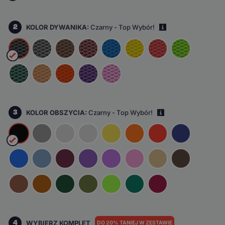
2
KOLOR DYWANIKA:
Czarny - Top Wybór!
i
3
KOLOR OBSZYCIA:
Czarny - Top Wybór!
i
4
WYBIERZ KOMPLET
DO 20% TANIEJ W ZESTAWIE