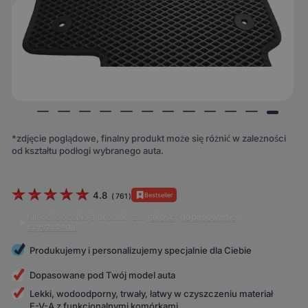
*zdjęcie poglądowe, finalny produkt może się różnić w zależności
od kształtu podłogi wybranego auta.
4.8
Bestseller
(
761
)
Klienci doceniają produkt za:
jakość
,
dopasowanie
,
czyszczenie
.
Produkujemy i personalizujemy specjalnie dla Ciebie
Dopasowane pod Twój model auta
Lekki, wodoodporny, trwały, łatwy w czyszczeniu materiał
E-V-A z funkcjonalnymi komórkami