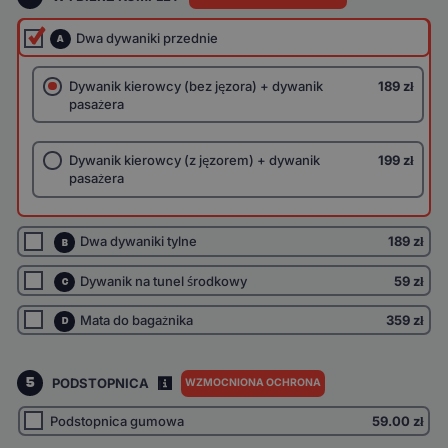
Dwa dywaniki przednie
A
Dywanik kierowcy (bez jęzora) + dywanik
189 zł
pasażera
Dywanik kierowcy (z jęzorem) + dywanik
199 zł
pasażera
Dwa dywaniki tylne
189 zł
B
Dywanik na tunel środkowy
59 zł
C
Mata do bagażnika
359 zł
D
5
PODSTOPNICA
WZMOCNIONA OCHRONA
I
Podstopnica gumowa
59.00
zł