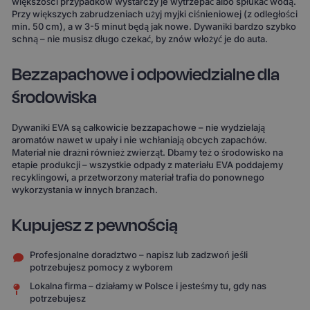
większości przypadków wystarczy je wytrzepać albo spłukać wodą.
Przy większych zabrudzeniach użyj myjki ciśnieniowej (z odległości
min. 50 cm), a w 3-5 minut będą jak nowe. Dywaniki bardzo szybko
schną – nie musisz długo czekać, by znów włożyć je do auta.
Bezzapachowe i odpowiedzialne dla
środowiska
Dywaniki EVA są całkowicie bezzapachowe – nie wydzielają
aromatów nawet w upały i nie wchłaniają obcych zapachów.
Materiał nie drażni również zwierząt. Dbamy też o środowisko na
etapie produkcji – wszystkie odpady z materiału EVA poddajemy
recyklingowi, a przetworzony materiał trafia do ponownego
wykorzystania w innych branżach.
Kupujesz z pewnością
Profesjonalne doradztwo – napisz lub zadzwoń jeśli
potrzebujesz pomocy z wyborem
Lokalna firma – działamy w Polsce i jesteśmy tu, gdy nas
potrzebujesz