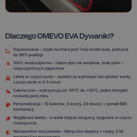
Dlaczego OMEVO EVA Dywaniki?
Dopasowanie – szyte na miarę pod Twój model auta, pokrycie
do 99% podłogi
100% wodoodporne – żaden płyn nie wsiąknie, brak plam i
nieprzyjemnych zapachów
Łatwe w czyszczeniu – wystarczy wytrzepać lub spłukać wodą,
czyszczenie w 3-5 minut
Całoroczne – wytrzymują od -50°C do +50°C, jeden komplet
na każdą porę roku
Personalizacja – 15 kolorów, 3 wzory, 20 obszyć = ponad 690
kombinacji
Wyjątkowo lekkie – o wiele lżejsze od gumy, wygodne w użyciu
i transporcie
Niezawodne mocowania – fabryczne stopery + rzepy, 5 lat
gwarancji na mocowania