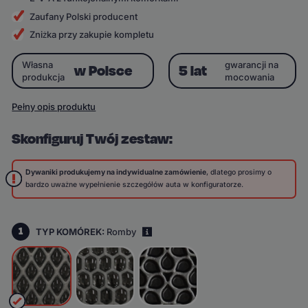
Zaufany Polski producent
Zniżka przy zakupie kompletu
Własna
gwarancji na
w Polsce
5 lat
produkcja
mocowania
Pełny opis produktu
Skonfiguruj Twój zestaw:
Dywaniki produkujemy na indywidualne zamówienie
, dlatego prosimy o
bardzo uważne wypełnienie szczegółów auta w konfiguratorze.
1
TYP KOMÓREK:
Romby
i