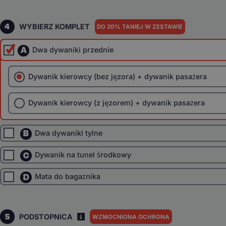
4
WYBIERZ KOMPLET
DO 20% TANIEJ W ZESTAWIE
A
Dwa dywaniki przednie
Dywanik kierowcy (bez jęzora) + dywanik pasażera
Dywanik kierowcy (z jęzorem) + dywanik pasażera
B
Dwa dywaniki tylne
C
Dywanik na tunel środkowy
D
Mata do bagażnika
5
PODSTOPNICA
WZMOCNIONA OCHRONA
I