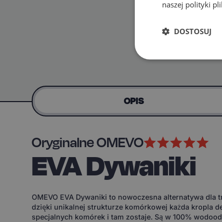
naszej polityki p
DOSTOSUJ
OPIS
Oryginalne OMEVO
EVA Dywaniki
OMEVO EVA Dywaniki to nowoczesna alternatywa dla tr
dzięki unikalnej strukturze komórkowej każda kropla d
specjalnych komórek i tam zostaje. Są w 100% wodoodp