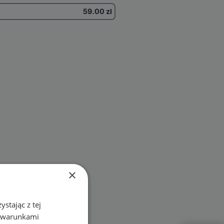
59.00
zł
×
stając z tej
z warunkami