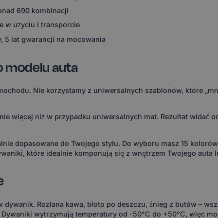
ponad 690 kombinacji
 w użyciu i transporcie
, 5 lat gwarancji na mocowania
o modelu auta
ochodu. Nie korzystamy z uniwersalnych szablonów, które „mni
 więcej niż w przypadku uniwersalnych mat. Rezultat widać od 
ealnie dopasowane do Twojego stylu. Do wyboru masz 15 koloró
waniki, które idealnie komponują się z wnętrzem Twojego auta l
e
 w dywanik. Rozlana kawa, błoto po deszczu, śnieg z butów – wsz
. Dywaniki wytrzymują temperatury od -50°C do +50°C, więc m