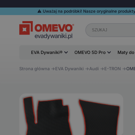
⚠️️ Uważaj na podróbki! Nasze oryginalne produkty
EVA Dywaniki®
OMEVO 5D Pro
Maty do
Strona główna
EVA Dywaniki
Audi
E-TRON
OME