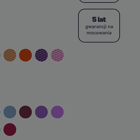
5 lat
gwarancji na
mocowania