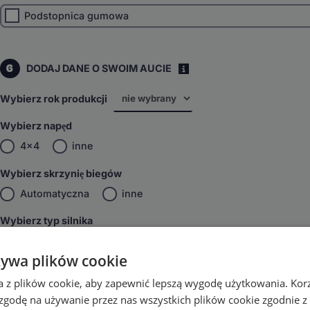
Podstopnica gumowa
6
DODAJ DANE O SWOIM AUCIE
i
Wybierz rok produkcji
Wybierz napęd
4x4
inne
Wybierz skrzynię biegów
Automatyczna
inne
Wybierz typ silnika
Elektryczny
inne
żywa plików cookie
DODAJ DO KOSZYKA
a z plików cookie, aby zapewnić lepszą wygodę użytkowania. Korzy
 zgodę na używanie przez nas wszystkich plików cookie zgodnie 