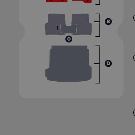
B
C
D