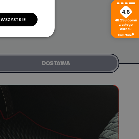
4.8
 WSZYSTKIE
48 298
opinii
z całego
okresu
DOSTAWA