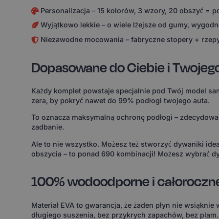
Personalizacja – 15 kolorów, 3 wzory, 20 obszyć = 
Wyjątkowo lekkie – o wiele lżejsze od gumy, wygodne
Niezawodne mocowania – fabryczne stopery + rzepy
Dopasowane do Ciebie i Twojeg
Każdy komplet powstaje specjalnie pod Twój model sam
zera, by pokryć nawet do 99% podłogi twojego auta.
To oznacza maksymalną ochronę podłogi – zdecydowanie
zadbanie.
Ale to nie wszystko. Możesz też stworzyć dywaniki id
obszycia – to ponad 690 kombinacji! Możesz wybrać dy
100% wodoodporne i całoroczn
Materiał EVA to gwarancja, że żaden płyn nie wsiąknie
długiego suszenia, bez przykrych zapachów, bez plam