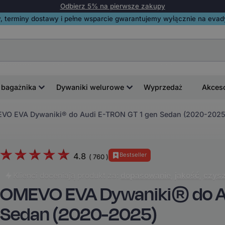
Odbierz 5% na pierwsze zakupy
, terminy dostawy i pełne wsparcie gwarantujemy wyłącznie na evadyw
 bagażnika
Dywaniki welurowe
Wyprzedaż
Akces
VO EVA Dywaniki® do Audi E-TRON GT 1 gen Sedan (2020-2025
4.8
Bestseller
(
760
)
Klienci doceniają produkt za:
dopasowanie
,
jakość
,
czysz
OMEVO EVA Dywaniki® do Au
Sedan (2020-2025)