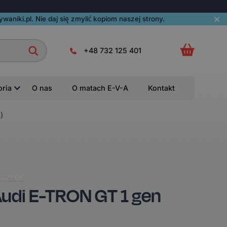
aniki.pl. Nie daj się zmylić kopiom naszej strony.
+48 732 125 401
oria
O nas
O matach E-V-A
Kontakt
)
czenie
.
di E-TRON GT 1 gen