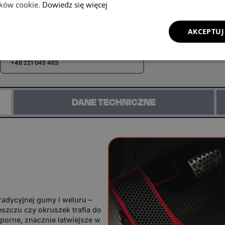
lików cookie.
Dowiedz się więcej
AKCEPTUJ
Zadzwoń i zamów ten produkt przez
telefon
+48 221 045 463
DANE TECHNICZNE
adycyjnej gumy i weluru –
eszczu czy okruszek trafia do
orne, znacznie łatwiejsze w