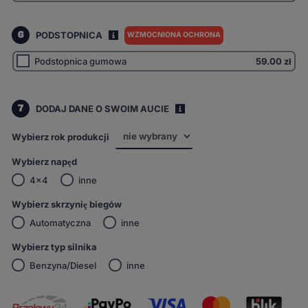
6
PODSTOPNICA
WZMOCNIONA OCHRONA
I
Podstopnica gumowa
59.00
zł
7
DODAJ DANE O SWOIM AUCIE
i
Wybierz rok produkcji
Wybierz napęd
4x4
inne
Wybierz skrzynię biegów
Automatyczna
inne
Wybierz typ silnika
Benzyna/Diesel
inne