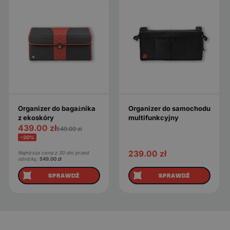
Organizer do bagażnika
Organizer do samochodu
z ekoskóry
multifunkcyjny
439.00
zł
549.00
zł
−20%
239.00
zł
Najniższa cena z 30 dni przed
obniżką:
549.00
zł
SPRAWDŹ
SPRAWDŹ