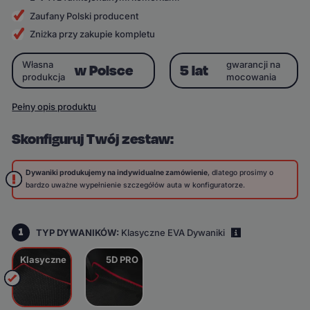
Zaufany Polski producent
Zniżka przy zakupie kompletu
Własna
gwarancji na
w Polsce
5 lat
produkcja
mocowania
Pełny opis produktu
Skonfiguruj Twój zestaw:
Dywaniki produkujemy na indywidualne zamówienie
, dlatego prosimy o
bardzo uważne wypełnienie szczegółów auta w konfiguratorze.
1
TYP DYWANIKÓW:
Klasyczne EVA Dywaniki
i
Klasyczne
5D PRO