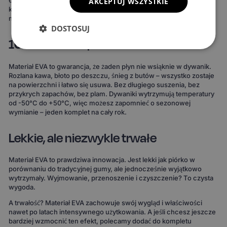
690 kombinacji! Możesz wybrać dywaniki, które idealnie
AKCEPTUJ WSZYSTKIE
komponują się z wnętrzem Twojego auta lub nadają mu zupełnie
nowy charakter.
DOSTOSUJ
100% wodoodporne i całoroczne
Materiał EVA to gwarancja, że żaden płyn nie wsiąknie w dywanik.
Rozlana kawa, błoto po deszczu, śnieg z butów – wszystko zostaje
na powierzchni i łatwo się usuwa. Bez długiego suszenia, bez
przykrych zapachów, bez plam. Dywaniki wytrzymują temperatury
od -50°C do +50°C, więc możesz zapomnieć o sezonowej
wymianie – jeden komplet na cały rok.
Lekkie, ale niezwykle trwałe
Materiał EVA to prawdziwa innowacja. Jest lekki jak piórko w
porównaniu do tradycyjnej gumy, ale jednocześnie wyjątkowo
wytrzymały. Wyjmowanie, przenoszenie i czyszczenie? To czysta
wygoda.
A trwałość? Materiał EVA zachowuje swój wygląd i właściwości
nawet po latach intensywnego użytkowania. A jeśli chcesz jeszcze
bardziej wzmocnić ten efekt, polecamy dodać do kompletu