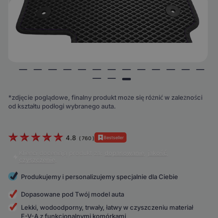
*zdjęcie poglądowe, finalny produkt może się różnić w zależności
od kształtu podłogi wybranego auta.
4.8
Bestseller
(
760
)
Klienci doceniają produkt za:
dopasowanie
,
jakość
,
czyszczenie
.
Produkujemy i personalizujemy specjalnie dla Ciebie
Dopasowane pod Twój model auta
Lekki, wodoodporny, trwały, łatwy w czyszczeniu materiał
E-V-A z funkcjonalnymi komórkami