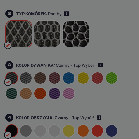
2
TYP KOMÓREK:
Romby
i
3
KOLOR DYWANIKA:
Czarny - Top Wybór!
i
4
KOLOR OBSZYCIA:
Czarny - Top Wybór!
i