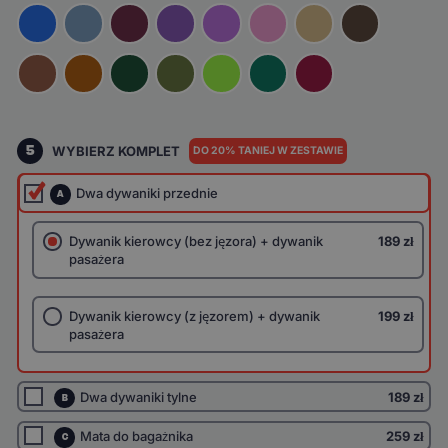
5
WYBIERZ KOMPLET
DO 20% TANIEJ W ZESTAWIE
Dwa dywaniki przednie
A
Dywanik kierowcy (bez jęzora) + dywanik
189 zł
pasażera
Dywanik kierowcy (z jęzorem) + dywanik
199 zł
pasażera
Dwa dywaniki tylne
189 zł
B
Mata do bagażnika
259 zł
C