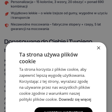
Personalizacja – 15 kolorów, 3 wzory, 20 obszyć = ponad 690
kombinacji
Wyjątkowo lekkie – o wiele lżejsze od gumy, wygodne w użyciu
i transporcie
Niezawodne mocowania – fabryczne stopery + rzepy, 5 lat
gwarancji na mocowania
Dopasowane do Ciebie i Twojego
×
modelu auta
Ta strona używa plików
cookie
Każdy komplet powstaje specjalnie pod Twój model samochodu.
Nie korzystamy z uniwersalnych szablonów, które „mniej więcej
Ta strona korzysta z plików cookie, aby
pasują". Nasze dywaniki są mierzone od zera, by pokryć nawet do
99% podłogi twojego auta.
zapewnić lepszą wygodę użytkowania.
Korzystając z tej strony, wyrażasz zgodę
To oznacza maksymalną ochronę podłogi – zdecydowanie więcej
niż w przypadku uniwersalnych mat. Rezultat widać od razu:
na używanie przez nas wszystkich plików
wnętrze wygląda bardziej spójnie, elegancko i zadbanie.
cookie zgodnie z warunkami naszej
Ale to nie wszystko. Możesz też stworzyć dywaniki idealnie
polityki plików cookie.
Dowiedz się więcej
dopasowane do Twojego stylu. Do wyboru masz 15 kolorów
powierzchni, 3 wzory komórek i 20 wariantów obszycia – to ponad