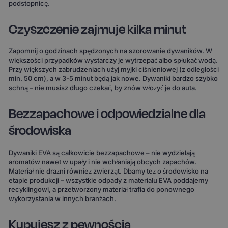
podstopnicę.
Czyszczenie zajmuje kilka minut
Zapomnij o godzinach spędzonych na szorowanie dywaników. W
większości przypadków wystarczy je wytrzepać albo spłukać wodą.
Przy większych zabrudzeniach użyj myjki ciśnieniowej (z odległości
min. 50 cm), a w 3-5 minut będą jak nowe. Dywaniki bardzo szybko
schną – nie musisz długo czekać, by znów włożyć je do auta.
Bezzapachowe i odpowiedzialne dla
środowiska
Dywaniki EVA są całkowicie bezzapachowe – nie wydzielają
aromatów nawet w upały i nie wchłaniają obcych zapachów.
Materiał nie drażni również zwierząt. Dbamy też o środowisko na
etapie produkcji – wszystkie odpady z materiału EVA poddajemy
recyklingowi, a przetworzony materiał trafia do ponownego
wykorzystania w innych branżach.
Kupujesz z pewnością