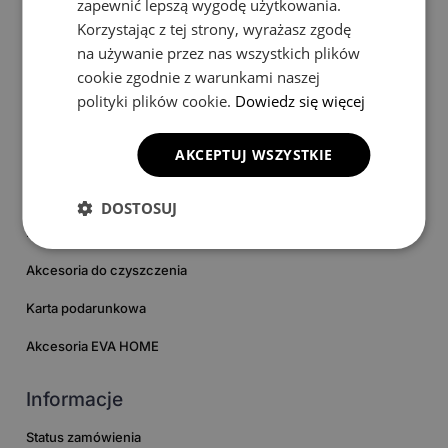
zapewnić lepszą wygodę użytkowania.
Korzystając z tej strony, wyrażasz zgodę
na używanie przez nas wszystkich plików
cookie zgodnie z warunkami naszej
Produkty OMEVO
polityki plików cookie.
Dowiedz się więcej
Poznaj EVA Dywaniki®
AKCEPTUJ WSZYSTKIE
Zobacz OMEVO 5D Pro
Kup EVA Dywaniki®
DOSTOSUJ
EVA Maty do bagażnika
Akcesoria do czyszczenia
Karta podarunkowa
Akcesoria EVA HOME
Informacje
Status zamówienia