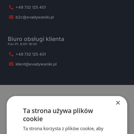
+48 732 125 401
b2c@evadywaniki.pl
Biuro obsługi klienta
Pon-Pt: 8:00-16:00
+48 732 125 401
klient@evadywaniki.pl
×
Ta strona używa plików
cookie
Ta strona korzysta z plików cookie, aby