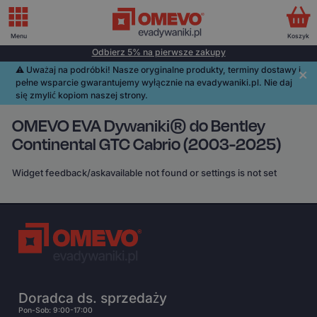
Menu
Koszyk
Odbierz 5% na pierwsze zakupy
⚠️️ Uważaj na podróbki! Nasze oryginalne produkty, terminy dostawy i
pełne wsparcie gwarantujemy wyłącznie na evadywaniki.pl. Nie daj
się zmylić kopiom naszej strony.
OMEVO EVA Dywaniki® do Bentley
Continental GTC Cabrio (2003-2025)
Widget feedback/askavailable not found or settings is not set
Doradca ds. sprzedaży
Pon-Sob: 9:00-17:00