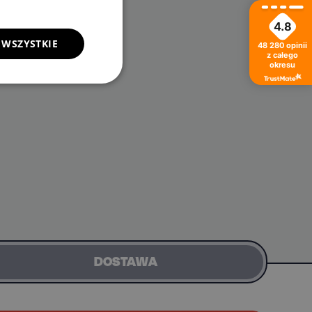
4.8
 WSZYSTKIE
48 280
opinii
z całego
okresu
DOSTAWA