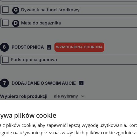
C
Dywanik na tunel środkowy
D
Mata do bagażnika
6
PODSTOPNICA
WZMOCNIONA OCHRONA
I
Podstopnica gumowa
7
DODAJ DANE O SWOIM AUCIE
i
Wybierz rok produkcji
Wybierz napęd
żywa plików cookie
Tylny
4x4
inne
a z plików cookie, aby zapewnić lepszą wygodę użytkowania. Korzy
Wybierz skrzynię biegów
 zgodę na używanie przez nas wszystkich plików cookie zgodnie 