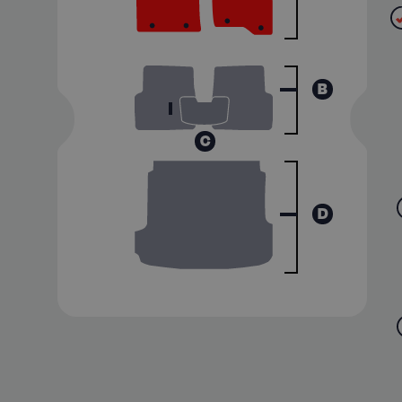
B
C
D