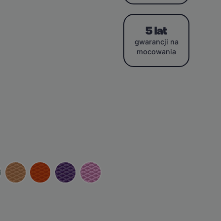
5 lat
gwarancji na
mocowania