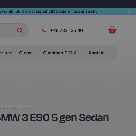
aniki.pl. Nie daj się zmylić kopiom naszej strony.
+48 732 125 401
oria
O nas
O matach E-V-A
Kontakt
ania
,
wygląd
.
MW 3 E90 5 gen Sedan