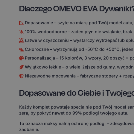
Dlaczego OMEVO EVA Dywaniki
Dopasowanie – szyte na miarę pod Twój model auta,
100% wodoodporne – żaden płyn nie wsiąknie, brak
Łatwe w czyszczeniu – wystarczy wytrzepać lub spł
Całoroczne – wytrzymują od -50°C do +50°C, jeden
Personalizacja – 15 kolorów, 3 wzory, 20 obszyć = 
Wyjątkowo lekkie – o wiele lżejsze od gumy, wygodne
Niezawodne mocowania – fabryczne stopery + rzepy
Dopasowane do Ciebie i Twojeg
Każdy komplet powstaje specjalnie pod Twój model sam
zera, by pokryć nawet do 99% podłogi twojego auta.
To oznacza maksymalną ochronę podłogi – zdecydowanie
zadbanie.