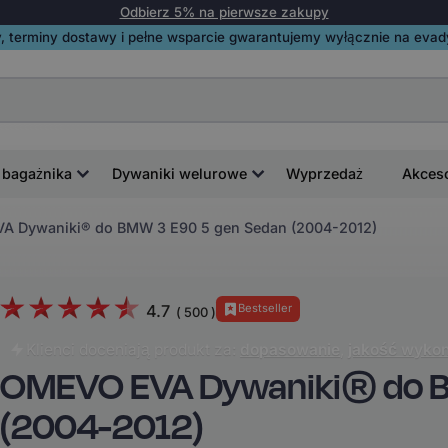
Odbierz 5% na pierwsze zakupy
, terminy dostawy i pełne wsparcie gwarantujemy wyłącznie na evadyw
 bagażnika
Dywaniki welurowe
Wyprzedaż
Akces
A Dywaniki® do BMW 3 E90 5 gen Sedan (2004-2012)
4.7
Bestseller
(
500
)
Klienci doceniają produkt za:
dopasowanie
,
jakość wykon
OMEVO EVA Dywaniki® do B
(2004-2012)