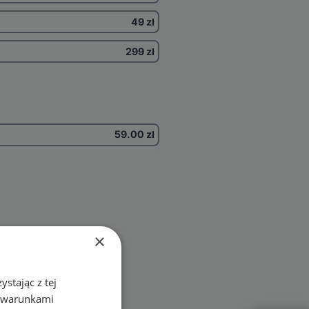
49 zł
299 zł
59.00
zł
×
stając z tej
z warunkami