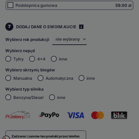
Podstopnica gumowa
59.00
zł
7
DODAJ DANE O SWOIM AUCIE
i
Wybierz rok produkcji
Wybierz napęd
Tylny
4x4
inne
Wybierz skrzynię biegów
Manualna
Automatyczna
inne
Wybierz typ silnika
Benzyna/Diesel
inne
Zadzwoń i zamów ten produkt przez telefon