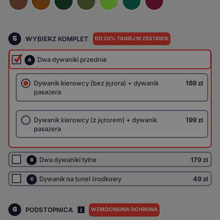
5
WYBIERZ KOMPLET
DO 20% TANIEJ W ZESTAWIE
Dwa dywaniki przednie
A
Dywanik kierowcy (bez jęzora) + dywanik
189 zł
pasażera
Dywanik kierowcy (z jęzorem) + dywanik
199 zł
pasażera
Dwa dywaniki tylne
179 zł
B
Dywanik na tunel środkowy
49 zł
C
6
PODSTOPNICA
WZMOCNIONA OCHRONA
I