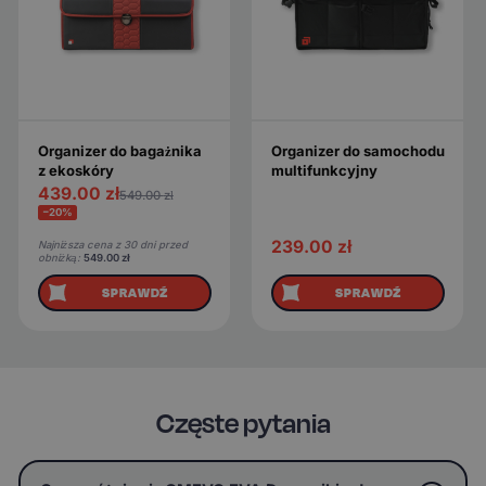
Organizer do bagażnika
Organizer do samochodu
z ekoskóry
multifunkcyjny
439.00
zł
549.00
zł
−20%
239.00
zł
Najniższa cena z 30 dni przed
obniżką:
549.00
zł
SPRAWDŹ
SPRAWDŹ
Częste pytania