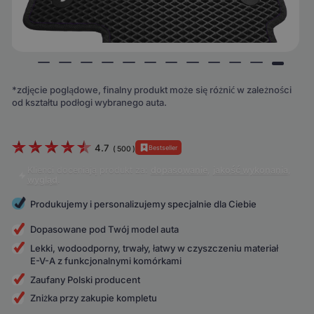
*zdjęcie poglądowe, finalny produkt może się różnić w zależności
od kształtu podłogi wybranego auta.
4.7
Bestseller
(
500
)
Klienci doceniają produkt za:
dopasowanie
,
jakość wykonania
,
wygląd
.
Produkujemy i personalizujemy specjalnie dla Ciebie
Dopasowane pod Twój model auta
Lekki, wodoodporny, trwały, łatwy w czyszczeniu materiał
E-V-A z funkcjonalnymi komórkami
Zaufany Polski producent
Zniżka przy zakupie kompletu