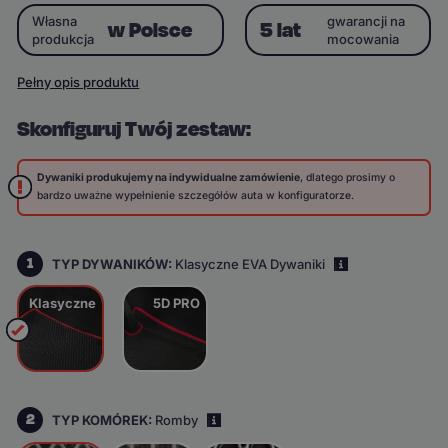
Własna
gwarancji na
w Polsce
5 lat
produkcja
mocowania
Pełny opis produktu
Skonfiguruj Twój zestaw:
Dywaniki produkujemy na indywidualne zamówienie
, dlatego prosimy o
bardzo uważne wypełnienie szczegółów auta w konfiguratorze.
1
TYP DYWANIKÓW:
Klasyczne EVA Dywaniki
i
Klasyczne
5D PRO
2
TYP KOMÓREK:
Romby
i