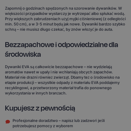
Zapomnij o godzinach spędzonych na szorowanie dywaników. W
większości przypadków wystarczy je wytrzepać albo spłukać wodą.
Przy większych zabrudzeniach użyj myjki ciśnieniowej (z odległości
min. 50 cm), a w 3-5 minut będą jak nowe. Dywaniki bardzo szybko
schną – nie musisz długo czekać, by znów włożyć je do auta.
Bezzapachowe i odpowiedzialne dla
środowiska
Dywaniki EVA są całkowicie bezzapachowe – nie wydzielają
aromatów nawet w upały i nie wchłaniają obcych zapachów.
Materiał nie drażni również zwierząt. Dbamy też o środowisko na
etapie produkcji – wszystkie odpady z materiału EVA poddajemy
recyklingowi, a przetworzony materiał trafia do ponownego
wykorzystania w innych branżach.
Kupujesz z pewnością
Profesjonalne doradztwo – napisz lub zadzwoń jeśli
potrzebujesz pomocy z wyborem