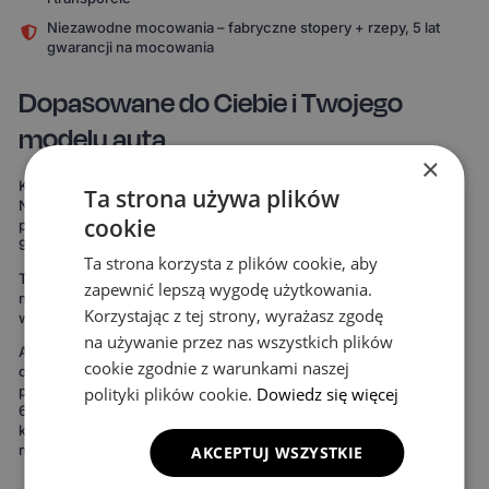
Niezawodne mocowania – fabryczne stopery + rzepy, 5 lat
gwarancji na mocowania
Dopasowane do Ciebie i Twojego
modelu auta
×
Każdy komplet powstaje specjalnie pod Twój model samochodu.
Ta strona używa plików
Nie korzystamy z uniwersalnych szablonów, które „mniej więcej
cookie
pasują". Nasze dywaniki są mierzone od zera, by pokryć nawet do
99% podłogi twojego auta.
Ta strona korzysta z plików cookie, aby
To oznacza maksymalną ochronę podłogi – zdecydowanie więcej
zapewnić lepszą wygodę użytkowania.
niż w przypadku uniwersalnych mat. Rezultat widać od razu:
Korzystając z tej strony, wyrażasz zgodę
wnętrze wygląda bardziej spójnie, elegancko i zadbanie.
na używanie przez nas wszystkich plików
Ale to nie wszystko. Możesz też stworzyć dywaniki idealnie
cookie zgodnie z warunkami naszej
dopasowane do Twojego stylu. Do wyboru masz 15 kolorów
powierzchni, 3 wzory komórek i 20 wariantów obszycia – to ponad
polityki plików cookie.
Dowiedz się więcej
690 kombinacji! Możesz wybrać dywaniki, które idealnie
komponują się z wnętrzem Twojego auta lub nadają mu zupełnie
nowy charakter.
AKCEPTUJ WSZYSTKIE