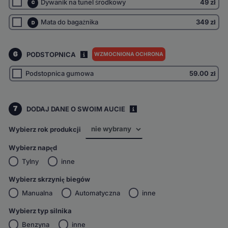
Dywanik na tunel środkowy
49 zł
C
Mata do bagażnika
349 zł
D
6
PODSTOPNICA
WZMOCNIONA OCHRONA
I
Podstopnica gumowa
59.00
zł
7
DODAJ DANE O SWOIM AUCIE
i
Wybierz rok produkcji
Wybierz napęd
Tylny
inne
Wybierz skrzynię biegów
Manualna
Automatyczna
inne
Wybierz typ silnika
Benzyna
inne