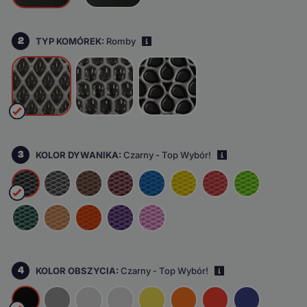
2
TYP KOMÓREK:
Romby
i
3
KOLOR DYWANIKA:
Czarny - Top Wybór!
i
4
KOLOR OBSZYCIA:
Czarny - Top Wybór!
i