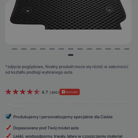
*zdjęcie poglądowe, finalny produkt może się różnić w zależności
od kształtu podłogi wybranego auta.
4.7
Bestseller
(
500
)
Klienci doceniają produkt za:
dopasowanie
,
jakość wykonania
,
wygląd
.
Produkujemy i personalizujemy specjalnie dla Ciebie
Dopasowane pod Twój model auta
Lekki, wodoodporny, trwały, łatwy w czyszczeniu materiał