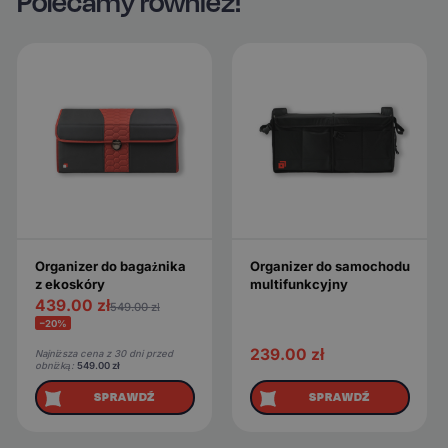
Polecamy również!
Organizer do bagażnika
Organizer do samochodu
z ekoskóry
multifunkcyjny
439.00
zł
549.00
zł
−20%
239.00
zł
Najniższa cena z 30 dni przed
obniżką:
549.00
zł
SPRAWDŹ
SPRAWDŹ