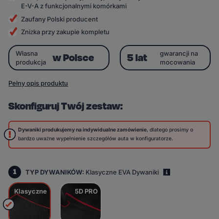
E-V-A z funkcjonalnymi komórkami
Zaufany Polski producent
Zniżka przy zakupie kompletu
Własna
gwarancji na
w Polsce
5 lat
produkcja
mocowania
Pełny opis produktu
Skonfiguruj Twój zestaw:
Dywaniki produkujemy na indywidualne zamówienie
, dlatego prosimy o
bardzo uważne wypełnienie szczegółów auta w konfiguratorze.
1
TYP DYWANIKÓW:
Klasyczne EVA Dywaniki
i
Klasyczne
5D PRO