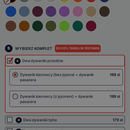
5
WYBIERZ KOMPLET
DO 20% TANIEJ W ZESTAWIE
Dwa dywaniki przednie
A
Dywanik kierowcy (bez jęzora) + dywanik
189 zł
pasażera
Dywanik kierowcy (z jęzorem) + dywanik
199 zł
pasażera
Dwa dywaniki tylne
179 zł
B