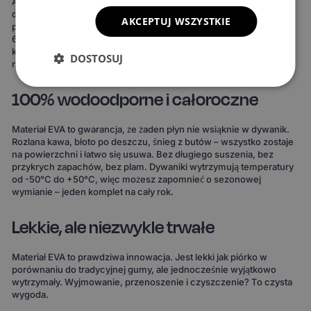
Ale to nie wszystko. Możesz też stworzyć dywaniki idealnie
dopasowane do Twojego stylu. Do wyboru masz 15 kolorów
AKCEPTUJ WSZYSTKIE
powierzchni, 3 wzory komórek i 20 wariantów obszycia – to ponad
690 kombinacji! Możesz wybrać dywaniki, które idealnie
komponują się z wnętrzem Twojego auta lub nadają mu zupełnie
DOSTOSUJ
nowy charakter.
100% wodoodporne i całoroczne
Materiał EVA to gwarancja, że żaden płyn nie wsiąknie w dywanik.
Rozlana kawa, błoto po deszczu, śnieg z butów – wszystko zostaje
na powierzchni i łatwo się usuwa. Bez długiego suszenia, bez
przykrych zapachów, bez plam. Dywaniki wytrzymują temperatury
od -50°C do +50°C, więc możesz zapomnieć o sezonowej
wymianie – jeden komplet na cały rok.
Lekkie, ale niezwykle trwałe
Materiał EVA to prawdziwa innowacja. Jest lekki jak piórko w
porównaniu do tradycyjnej gumy, ale jednocześnie wyjątkowo
wytrzymały. Wyjmowanie, przenoszenie i czyszczenie? To czysta
wygoda.