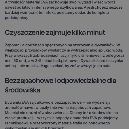
A trwałość? Materiał EVA zachowuje swój wygląd i właściwości
nawet po latach intensywnego użytkowania. A jeśli chcesz jeszcze
bardziej wzmocnić ten efekt, polecamy dodać do kompletu
podstopnicę.
Czyszczenie zajmuje kilka minut
Zapomnij o godzinach spędzonych na szorowanie dywaników. W
większości przypadków wystarczy je wytrzepać albo spłukać wodą.
Przy większych zabrudzeniach użyj myjki ciśnieniowej (z odległości
min. 50 cm), a w 3-5 minut będą jak nowe. Dywaniki bardzo szybko
schną – nie musisz długo czekać, by znów włożyć je do auta.
Bezzapachowe i odpowiedzialne dla
środowiska
Dywaniki EVA są całkowicie bezzapachowe – nie wydzielają
aromatów nawet w upały i nie wchłaniają obcych zapachów.
Materiał nie drażni również zwierząt. Dbamy też o środowisko na
etapie produkcji – wszystkie odpady z materiału EVA poddajemy
recyklingowi, a przetworzony materiał trafia do ponownego
wykorzystania w innych branżach.