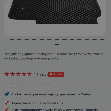
*zdjęcie poglądowe, finalny produkt może się różnić w zależności
od kształtu podłogi wybranego auta.
4.7
Bestseller
(
500
)
Klienci doceniają produkt za:
dopasowanie
,
jakość wykonania
,
wygląd
.
Produkujemy i personalizujemy specjalnie dla Ciebie
Dopasowane pod Twój model auta
Lekki, wodoodporny, trwały, łatwy w czyszczeniu materiał