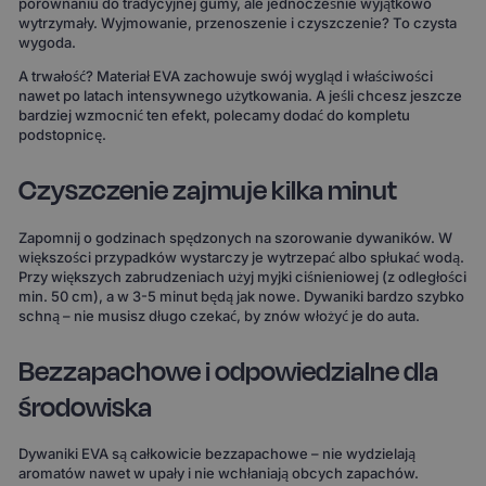
porównaniu do tradycyjnej gumy, ale jednocześnie wyjątkowo
wytrzymały. Wyjmowanie, przenoszenie i czyszczenie? To czysta
wygoda.
A trwałość? Materiał EVA zachowuje swój wygląd i właściwości
nawet po latach intensywnego użytkowania. A jeśli chcesz jeszcze
bardziej wzmocnić ten efekt, polecamy dodać do kompletu
podstopnicę.
Czyszczenie zajmuje kilka minut
Zapomnij o godzinach spędzonych na szorowanie dywaników. W
większości przypadków wystarczy je wytrzepać albo spłukać wodą.
Przy większych zabrudzeniach użyj myjki ciśnieniowej (z odległości
min. 50 cm), a w 3-5 minut będą jak nowe. Dywaniki bardzo szybko
schną – nie musisz długo czekać, by znów włożyć je do auta.
Bezzapachowe i odpowiedzialne dla
środowiska
Dywaniki EVA są całkowicie bezzapachowe – nie wydzielają
aromatów nawet w upały i nie wchłaniają obcych zapachów.