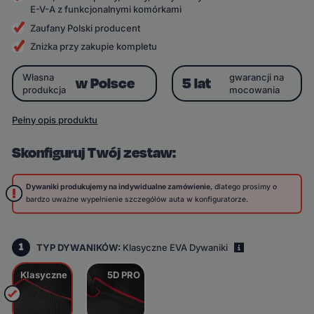
E-V-A z funkcjonalnymi komórkami
Zaufany Polski producent
Zniżka przy zakupie kompletu
Własna
gwarancji na
w Polsce
5 lat
produkcja
mocowania
Pełny opis produktu
Skonfiguruj Twój zestaw:
Dywaniki produkujemy na indywidualne zamówienie
, dlatego prosimy o
bardzo uważne wypełnienie szczegółów auta w konfiguratorze.
1
TYP DYWANIKÓW:
Klasyczne EVA Dywaniki
i
Klasyczne
5D PRO