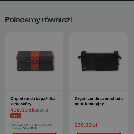
Polecamy również!
Organizer do bagażnika
Organizer do samochodu
z ekoskóry
multifunkcyjny
439.00
zł
549.00
zł
−20%
239.00
zł
Najniższa cena z 30 dni przed
obniżką:
549.00
zł