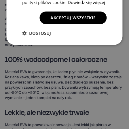
polityki plików cookie.
Dowiedz się więcej
niż w przypadku uniwersalnych mat. Rezultat widać od razu:
wnętrze wygląda bardziej spójnie, elegancko i zadbanie.
AKCEPTUJ WSZYSTKIE
Ale to nie wszystko. Możesz też stworzyć dywaniki idealnie
dopasowane do Twojego stylu. Do wyboru masz 15 kolorów
powierzchni, 3 wzory komórek i 20 wariantów obszycia – to ponad
DOSTOSUJ
690 kombinacji! Możesz wybrać dywaniki, które idealnie
komponują się z wnętrzem Twojego auta lub nadają mu zupełnie
nowy charakter.
100% wodoodporne i całoroczne
Materiał EVA to gwarancja, że żaden płyn nie wsiąknie w dywanik.
Rozlana kawa, błoto po deszczu, śnieg z butów – wszystko zostaje
na powierzchni i łatwo się usuwa. Bez długiego suszenia, bez
przykrych zapachów, bez plam. Dywaniki wytrzymują temperatury
od -50°C do +50°C, więc możesz zapomnieć o sezonowej
wymianie – jeden komplet na cały rok.
Lekkie, ale niezwykle trwałe
Materiał EVA to prawdziwa innowacja. Jest lekki jak piórko w