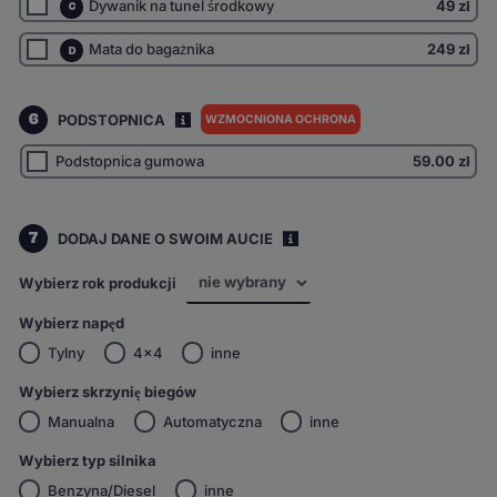
Dywanik na tunel środkowy
49 zł
C
Mata do bagażnika
249 zł
D
6
PODSTOPNICA
WZMOCNIONA OCHRONA
I
Podstopnica gumowa
59.00
zł
7
DODAJ DANE O SWOIM AUCIE
i
Wybierz rok produkcji
Wybierz napęd
Tylny
4x4
inne
Wybierz skrzynię biegów
Manualna
Automatyczna
inne
Wybierz typ silnika
Benzyna/Diesel
inne