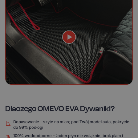
Dlaczego OMEVO EVA Dywaniki?
Dopasowanie – szyte na miarę pod Twój model auta, pokrycie
do 99% podłogi
100% wodoodporne – żaden płyn nie wsiąknie, brak plam i