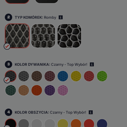
2
TYP KOMÓREK:
Romby
i
3
KOLOR DYWANIKA:
Czarny - Top Wybór!
i
4
KOLOR OBSZYCIA:
Czarny - Top Wybór!
i