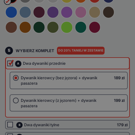
5
WYBIERZ KOMPLET
DO 20% TANIEJ W ZESTAWIE
Dwa dywaniki przednie
A
Dywanik kierowcy (bez jęzora) + dywanik
189 zł
pasażera
Dywanik kierowcy (z jęzorem) + dywanik
199 zł
pasażera
Dwa dywaniki tylne
179 zł
B