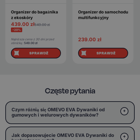
Organizer do bagażnika
Organizer do samochodu
z ekoskóry
multifunkcyjny
439.00
zł
549.00
zł
−20%
239.00
zł
Najniższa cena z 30 dni przed
obniżką:
549.00
zł
SPRAWDŹ
SPRAWDŹ
Częste pytania
Czym różnią się OMEVO EVA Dywaniki od
gumowych i welurowych dywaników?
Jak dopasowujecie OMEVO EVA Dywaniki do