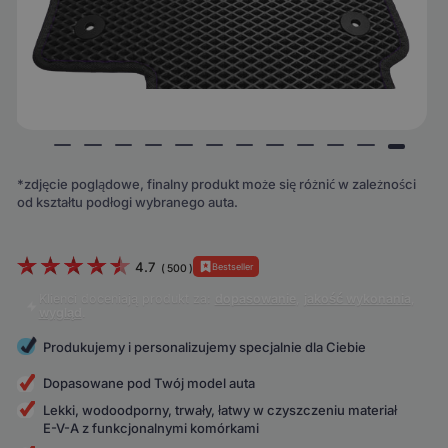
*zdjęcie poglądowe, finalny produkt może się różnić w zależności
od kształtu podłogi wybranego auta.
4.7
Bestseller
(
500
)
Klienci doceniają produkt za:
dopasowanie
,
jakość wykonania
,
wygląd
.
Produkujemy i personalizujemy specjalnie dla Ciebie
Dopasowane pod Twój model auta
Lekki, wodoodporny, trwały, łatwy w czyszczeniu materiał
E-V-A z funkcjonalnymi komórkami