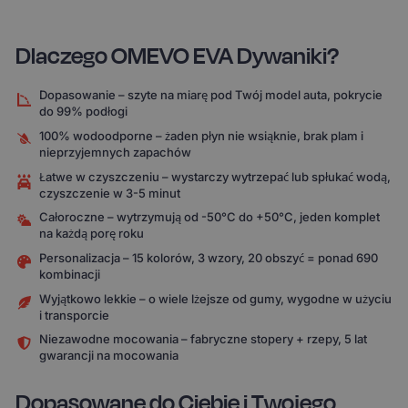
Dlaczego OMEVO EVA Dywaniki?
Dopasowanie – szyte na miarę pod Twój model auta, pokrycie
do 99% podłogi
100% wodoodporne – żaden płyn nie wsiąknie, brak plam i
nieprzyjemnych zapachów
Łatwe w czyszczeniu – wystarczy wytrzepać lub spłukać wodą,
czyszczenie w 3-5 minut
Całoroczne – wytrzymują od -50°C do +50°C, jeden komplet
na każdą porę roku
Personalizacja – 15 kolorów, 3 wzory, 20 obszyć = ponad 690
kombinacji
Wyjątkowo lekkie – o wiele lżejsze od gumy, wygodne w użyciu
i transporcie
Niezawodne mocowania – fabryczne stopery + rzepy, 5 lat
gwarancji na mocowania
Dopasowane do Ciebie i Twojego