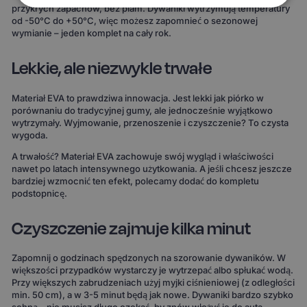
przykrych zapachów, bez plam. Dywaniki wytrzymują temperatury
od -50°C do +50°C, więc możesz zapomnieć o sezonowej
wymianie – jeden komplet na cały rok.
Lekkie, ale niezwykle trwałe
Materiał EVA to prawdziwa innowacja. Jest lekki jak piórko w
porównaniu do tradycyjnej gumy, ale jednocześnie wyjątkowo
wytrzymały. Wyjmowanie, przenoszenie i czyszczenie? To czysta
wygoda.
A trwałość? Materiał EVA zachowuje swój wygląd i właściwości
nawet po latach intensywnego użytkowania. A jeśli chcesz jeszcze
bardziej wzmocnić ten efekt, polecamy dodać do kompletu
podstopnicę.
Czyszczenie zajmuje kilka minut
Zapomnij o godzinach spędzonych na szorowanie dywaników. W
większości przypadków wystarczy je wytrzepać albo spłukać wodą.
Przy większych zabrudzeniach użyj myjki ciśnieniowej (z odległości
min. 50 cm), a w 3-5 minut będą jak nowe. Dywaniki bardzo szybko