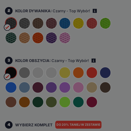
2
KOLOR DYWANIKA:
Czarny - Top Wybór!
i
3
KOLOR OBSZYCIA:
Czarny - Top Wybór!
i
4
WYBIERZ KOMPLET
DO 20% TANIEJ W ZESTAWIE