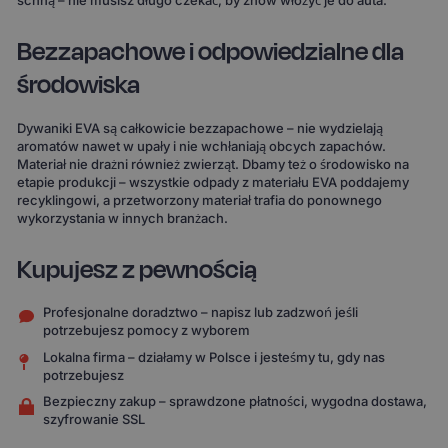
schną – nie musisz długo czekać, by znów włożyć je do auta.
Bezzapachowe i odpowiedzialne dla
środowiska
Dywaniki EVA są całkowicie bezzapachowe – nie wydzielają
aromatów nawet w upały i nie wchłaniają obcych zapachów.
Materiał nie drażni również zwierząt. Dbamy też o środowisko na
etapie produkcji – wszystkie odpady z materiału EVA poddajemy
recyklingowi, a przetworzony materiał trafia do ponownego
wykorzystania w innych branżach.
Kupujesz z pewnością
Profesjonalne doradztwo – napisz lub zadzwoń jeśli
potrzebujesz pomocy z wyborem
Lokalna firma – działamy w Polsce i jesteśmy tu, gdy nas
potrzebujesz
Bezpieczny zakup – sprawdzone płatności, wygodna dostawa,
szyfrowanie SSL