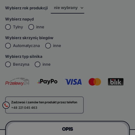
Wybierz rok produkcji
Wybierz napęd
Tylny
inne
Wybierz skrzynię biegów
Automatyczna
inne
Wybierz typ silnika
Benzyna
inne
Zadzwoń i zamów ten produkt przez telefon
+48 221 045 463
OPIS