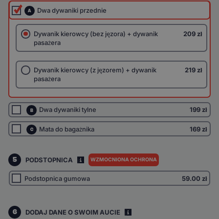
Dwa dywaniki przednie
A
Dywanik kierowcy (bez jęzora) + dywanik
209 zł
pasażera
Dywanik kierowcy (z jęzorem) + dywanik
219 zł
pasażera
Dwa dywaniki tylne
199 zł
B
Mata do bagażnika
169 zł
C
5
PODSTOPNICA
WZMOCNIONA OCHRONA
I
Podstopnica gumowa
59.00
zł
6
DODAJ DANE O SWOIM AUCIE
i