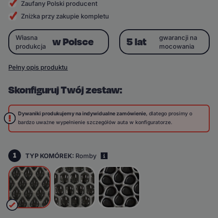
Zaufany Polski producent
Zniżka przy zakupie kompletu
Własna
gwarancji na
w Polsce
5 lat
produkcja
mocowania
Pełny opis produktu
Skonfiguruj Twój zestaw:
Dywaniki produkujemy na indywidualne zamówienie
, dlatego prosimy o
bardzo uważne wypełnienie szczegółów auta w konfiguratorze.
1
TYP KOMÓREK:
Romby
i