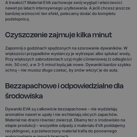
A trwałość? Materiał EVA zachowuje swój wygląd i właściwości
nawet po latach intensywnego użytkowania. A jeśli chcesz jeszcze
bardziej wzmocnić ten efekt, polecamy dodać do kompletu
podstopnicę.
Czyszczenie zajmuje kilka minut
Zapomnij o godzinach spędzonych na szorowanie dywaników. W
większości przypadków wystarczy je wytrzepać albo spłukać wodą.
Przy większych zabrudzeniach użyj myjki ciśnieniowej (z odległości
min. 50 cm), a w 3-5 minut będą jak nowe. Dywaniki bardzo szybko
schną – nie musisz długo czekać, by znów włożyć je do auta.
Bezzapachowe i odpowiedzialne dla
środowiska
Dywaniki EVA są całkowicie bezzapachowe – nie wydzielają
aromatów nawet w upały i nie wchłaniają obcych zapachów.
Materiał nie drażni również zwierząt. Dbamy też o środowisko na
etapie produkcji – wszystkie odpady z materiału EVA poddajemy
recyklingowi, a przetworzony materiał trafia do ponownego
wykorzystania w innych branżach.