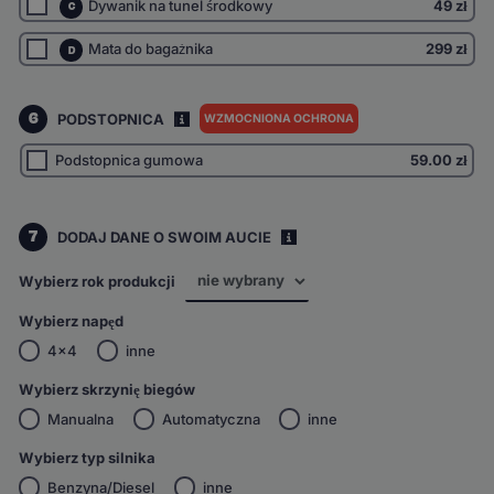
Dywanik na tunel środkowy
49 zł
C
Mata do bagażnika
299 zł
D
6
PODSTOPNICA
WZMOCNIONA OCHRONA
I
Podstopnica gumowa
59.00
zł
7
DODAJ DANE O SWOIM AUCIE
i
Wybierz rok produkcji
Wybierz napęd
4x4
inne
Wybierz skrzynię biegów
Manualna
Automatyczna
inne
Wybierz typ silnika
Benzyna/Diesel
inne