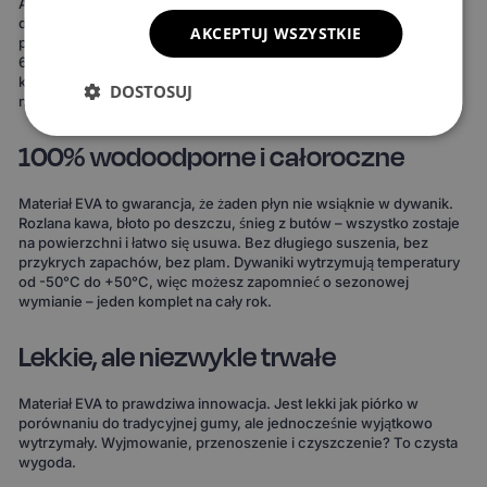
Ale to nie wszystko. Możesz też stworzyć dywaniki idealnie
dopasowane do Twojego stylu. Do wyboru masz 15 kolorów
AKCEPTUJ WSZYSTKIE
powierzchni, 3 wzory komórek i 20 wariantów obszycia – to ponad
690 kombinacji! Możesz wybrać dywaniki, które idealnie
komponują się z wnętrzem Twojego auta lub nadają mu zupełnie
DOSTOSUJ
nowy charakter.
100% wodoodporne i całoroczne
Materiał EVA to gwarancja, że żaden płyn nie wsiąknie w dywanik.
Rozlana kawa, błoto po deszczu, śnieg z butów – wszystko zostaje
na powierzchni i łatwo się usuwa. Bez długiego suszenia, bez
przykrych zapachów, bez plam. Dywaniki wytrzymują temperatury
od -50°C do +50°C, więc możesz zapomnieć o sezonowej
wymianie – jeden komplet na cały rok.
Lekkie, ale niezwykle trwałe
Materiał EVA to prawdziwa innowacja. Jest lekki jak piórko w
porównaniu do tradycyjnej gumy, ale jednocześnie wyjątkowo
wytrzymały. Wyjmowanie, przenoszenie i czyszczenie? To czysta
wygoda.