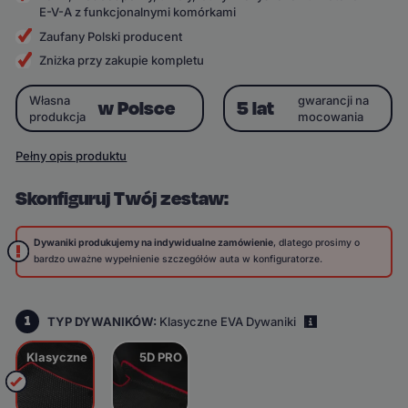
E-V-A z funkcjonalnymi komórkami
Zaufany Polski producent
Zniżka przy zakupie kompletu
Własna
gwarancji na
w Polsce
5 lat
produkcja
mocowania
Pełny opis produktu
Skonfiguruj Twój zestaw:
Dywaniki produkujemy na indywidualne zamówienie
, dlatego prosimy o
bardzo uważne wypełnienie szczegółów auta w konfiguratorze.
1
TYP DYWANIKÓW:
Klasyczne EVA Dywaniki
i
Klasyczne
5D PRO