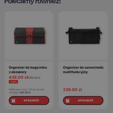
Polecamy również!
Organizer do bagażnika
Organizer do samochodu
z ekoskóry
multifunkcyjny
439.00
zł
549.00
zł
−20%
239.00
zł
Najniższa cena z 30 dni przed
obniżką:
549.00
zł
SPRAWDŹ
SPRAWDŹ