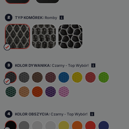
2
TYP KOMÓREK:
Romby
i
3
KOLOR DYWANIKA:
Czarny - Top Wybór!
i
4
KOLOR OBSZYCIA:
Czarny - Top Wybór!
i