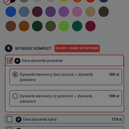
5
WYBIERZ KOMPLET
DO 20% TANIEJ W ZESTAWIE
Dwa dywaniki przednie
A
Dywanik kierowcy (bez jęzora) + dywanik
189 zł
pasażera
Dywanik kierowcy (z jęzorem) + dywanik
199 zł
pasażera
Dwa dywaniki tylne
179 zł
B