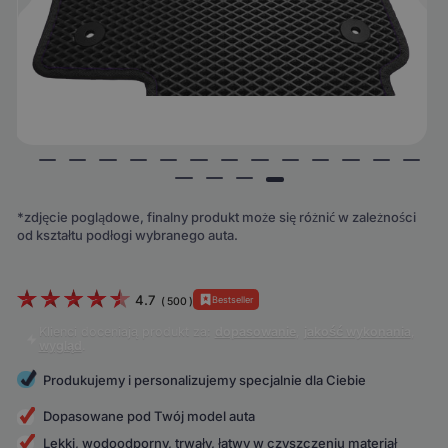
*zdjęcie poglądowe, finalny produkt może się różnić w zależności
od kształtu podłogi wybranego auta.
4.7
Bestseller
(
500
)
Klienci doceniają produkt za:
dopasowanie
,
jakość wykonania
,
wygląd
.
Produkujemy i personalizujemy specjalnie dla Ciebie
Dopasowane pod Twój model auta
Lekki, wodoodporny, trwały, łatwy w czyszczeniu materiał