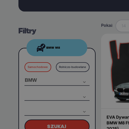
Pokaż
14
Filtry
BMW M8
Samochodowe
Rolniczo-budowlane
EVA Dywan
BMW M8 F91
SZUKAJ
2025)