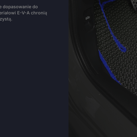
ie dopasowanie do
riałowi E-V-A chronią
zystą.