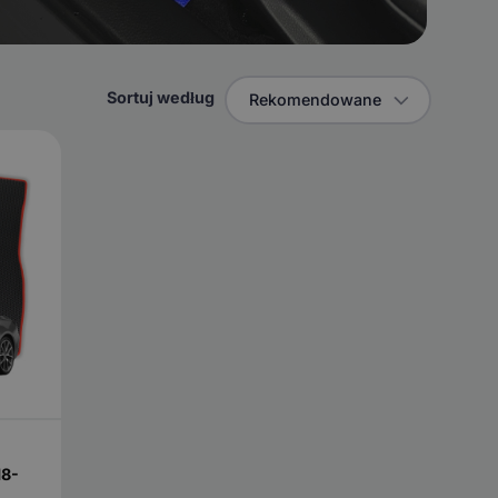
Sortuj według
Rekomendowane
18-