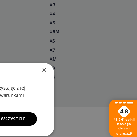
X3
X4
X5
X5M
X6
X7
XM
×
Z3
Z4
stając z tej
z warunkami
4.8
 WSZYSTKIE
48 341
opinii
z całego
okresu