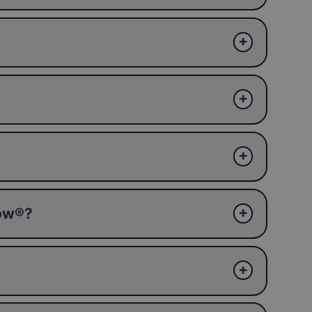
ków®?