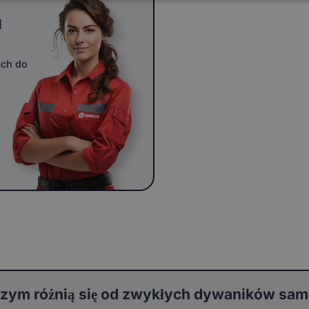
u
ach do
zym różnią się od zwykłych dywaników s