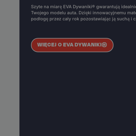
Szyte na miarę EVA Dywaniki® gwarantują idealn
Twojego modelu auta. Dzięki innowacyjnemu mate
podłogę przez cały rok pozostawiając ją suchą i c
WIĘCEJ O EVA DYWANIKI®