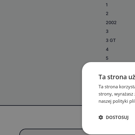
1
2
2002
3
3 GT
4
5
5 GT
Ta strona u
6
Ta strona korzyst
strony, wyrażasz
naszej polityki p
DOSTOSUJ