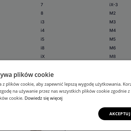
7
iX-3
8
M2
i3
M3
i4
M4
i5
M5
i8
M6
iX
M8
iX-1
X1
żywa plików cookie
iX-2
X2
a z plików cookie, aby zapewnić lepszą wygodę użytkowania. Korzy
 zgodę na używanie przez nas wszystkich plików cookie zgodnie 
lików cookie.
Dowiedz się więcej
AKCEPTUJ