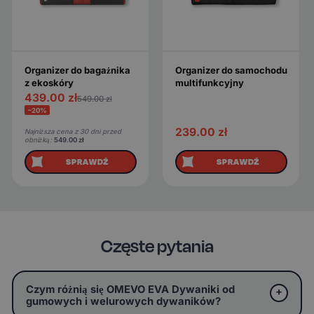
Organizer do bagażnika
Organizer do samochodu
z ekoskóry
multifunkcyjny
439.00
zł
549.00
zł
−20%
239.00
zł
Najniższa cena z 30 dni przed
obniżką:
549.00
zł
SPRAWDŹ
SPRAWDŹ
Częste pytania
Czym różnią się OMEVO EVA Dywaniki od
gumowych i welurowych dywaników?