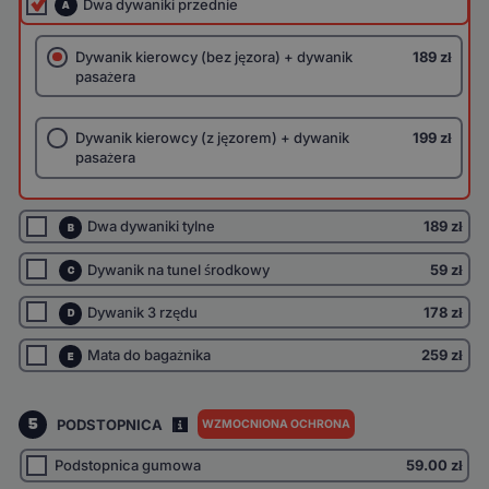
Dwa dywaniki przednie
A
Dywanik kierowcy (bez jęzora) + dywanik
189 zł
pasażera
Dywanik kierowcy (z jęzorem) + dywanik
199 zł
pasażera
Dwa dywaniki tylne
189 zł
B
Dywanik na tunel środkowy
59 zł
C
Dywanik 3 rzędu
178 zł
D
Mata do bagażnika
259 zł
E
5
PODSTOPNICA
WZMOCNIONA OCHRONA
I
Podstopnica gumowa
59.00
zł