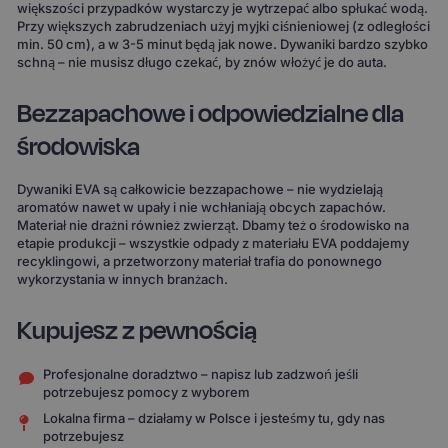
większości przypadków wystarczy je wytrzepać albo spłukać wodą.
Przy większych zabrudzeniach użyj myjki ciśnieniowej (z odległości
min. 50 cm), a w 3-5 minut będą jak nowe. Dywaniki bardzo szybko
schną – nie musisz długo czekać, by znów włożyć je do auta.
Bezzapachowe i odpowiedzialne dla
środowiska
Dywaniki EVA są całkowicie bezzapachowe – nie wydzielają
aromatów nawet w upały i nie wchłaniają obcych zapachów.
Materiał nie drażni również zwierząt. Dbamy też o środowisko na
etapie produkcji – wszystkie odpady z materiału EVA poddajemy
recyklingowi, a przetworzony materiał trafia do ponownego
wykorzystania w innych branżach.
Kupujesz z pewnością
Profesjonalne doradztwo – napisz lub zadzwoń jeśli
potrzebujesz pomocy z wyborem
Lokalna firma – działamy w Polsce i jesteśmy tu, gdy nas
potrzebujesz