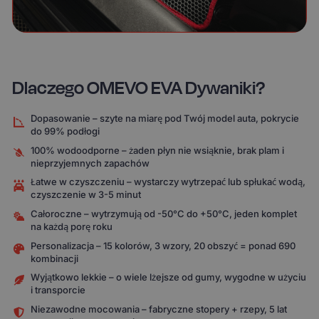
Dlaczego OMEVO EVA Dywaniki?
Dopasowanie – szyte na miarę pod Twój model auta, pokrycie
do 99% podłogi
100% wodoodporne – żaden płyn nie wsiąknie, brak plam i
nieprzyjemnych zapachów
Łatwe w czyszczeniu – wystarczy wytrzepać lub spłukać wodą,
czyszczenie w 3-5 minut
Całoroczne – wytrzymują od -50°C do +50°C, jeden komplet
na każdą porę roku
Personalizacja – 15 kolorów, 3 wzory, 20 obszyć = ponad 690
kombinacji
Wyjątkowo lekkie – o wiele lżejsze od gumy, wygodne w użyciu
i transporcie
Niezawodne mocowania – fabryczne stopery + rzepy, 5 lat