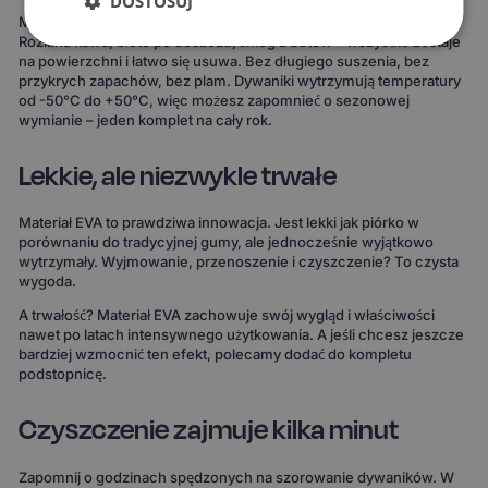
DOSTOSUJ
Materiał EVA to gwarancja, że żaden płyn nie wsiąknie w dywanik.
Rozlana kawa, błoto po deszczu, śnieg z butów – wszystko zostaje
na powierzchni i łatwo się usuwa. Bez długiego suszenia, bez
przykrych zapachów, bez plam. Dywaniki wytrzymują temperatury
od -50°C do +50°C, więc możesz zapomnieć o sezonowej
wymianie – jeden komplet na cały rok.
Lekkie, ale niezwykle trwałe
Materiał EVA to prawdziwa innowacja. Jest lekki jak piórko w
porównaniu do tradycyjnej gumy, ale jednocześnie wyjątkowo
wytrzymały. Wyjmowanie, przenoszenie i czyszczenie? To czysta
wygoda.
A trwałość? Materiał EVA zachowuje swój wygląd i właściwości
nawet po latach intensywnego użytkowania. A jeśli chcesz jeszcze
bardziej wzmocnić ten efekt, polecamy dodać do kompletu
podstopnicę.
Czyszczenie zajmuje kilka minut
Zapomnij o godzinach spędzonych na szorowanie dywaników. W