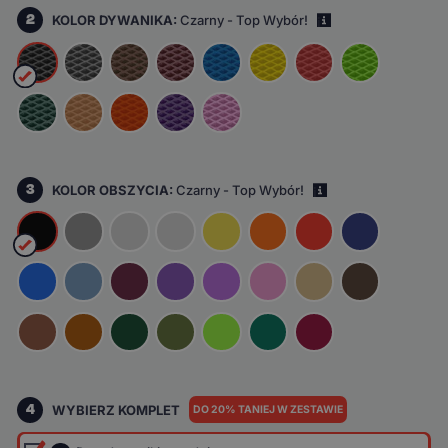
2
KOLOR DYWANIKA:
Czarny - Top Wybór!
i
3
KOLOR OBSZYCIA:
Czarny - Top Wybór!
i
4
WYBIERZ KOMPLET
DO 20% TANIEJ W ZESTAWIE