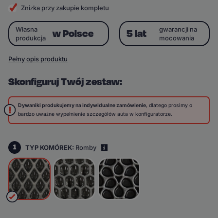
Zniżka przy zakupie kompletu
Własna
gwarancji na
w Polsce
5 lat
produkcja
mocowania
Pełny opis produktu
Skonfiguruj Twój zestaw:
Dywaniki produkujemy na indywidualne zamówienie
, dlatego prosimy o
bardzo uważne wypełnienie szczegółów auta w konfiguratorze.
1
TYP KOMÓREK:
Romby
i