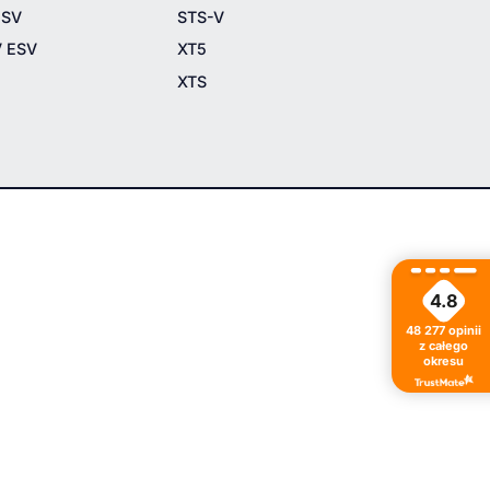
ESV
STS-V
V ESV
XT5
XTS
4.8
48 277
opinii
z całego
okresu