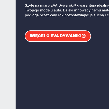
Szyte na miarę EVA Dywaniki® gwarantują idealn
Twojego modelu auta. Dzięki innowacyjnemu mate
podłogę przez cały rok pozostawiając ją suchą i c
WIĘCEJ O EVA DYWANIKI®