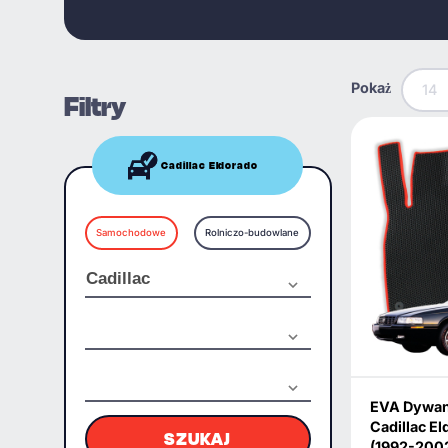
Pokaż
14
Filtry
Cadillac Eldorado
Samochodowe
Rolniczo-budowlane
EVA Dywan
Cadillac E
SZUKAJ
(1992-200