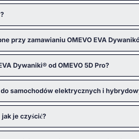
®?
stępne przy zamawianiu OMEVO EVA Dywani
 EVA Dywaniki® od OMEVO 5D Pro?
 do samochodów elektrycznych i hybrydo
ak je czyścić?