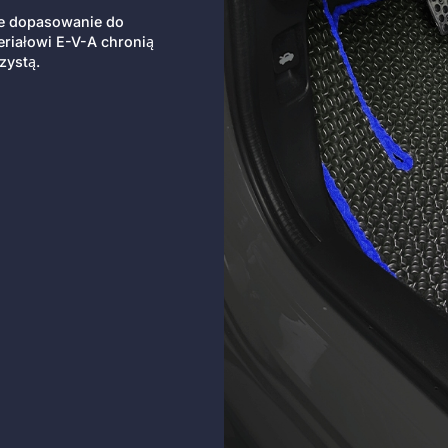
ie dopasowanie do
riałowi E-V-A chronią
zystą.