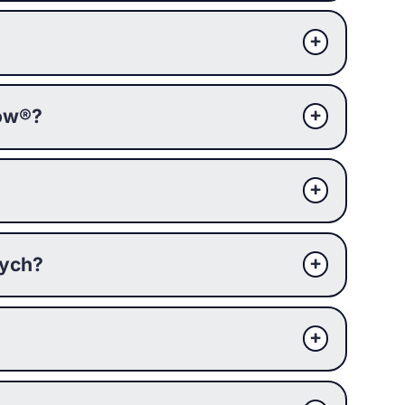
ków®?
wych?