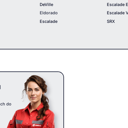
DeVille
Escalade 
Eldorado
Escalade 
Escalade
SRX
u
ach do