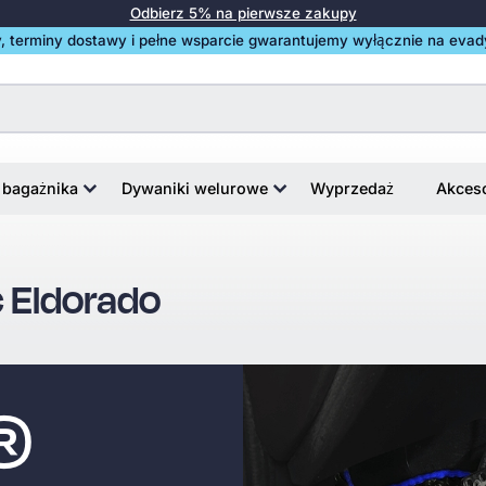
Odbierz 5% na pierwsze zakupy
, terminy dostawy i pełne wsparcie gwarantujemy wyłącznie na evadyw
 bagażnika
Dywaniki welurowe
Wyprzedaż
Akces
c Eldorado
i®