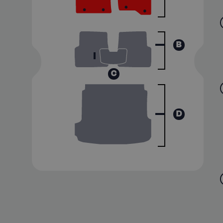
B
C
D