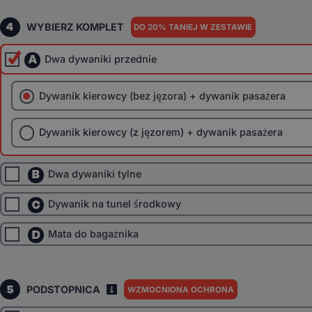
4
WYBIERZ KOMPLET
DO 20% TANIEJ W ZESTAWIE
A
Dwa dywaniki przednie
Dywanik kierowcy (bez jęzora) + dywanik pasażera
Dywanik kierowcy (z jęzorem) + dywanik pasażera
B
Dwa dywaniki tylne
C
Dywanik na tunel środkowy
D
Mata do bagażnika
5
PODSTOPNICA
WZMOCNIONA OCHRONA
I