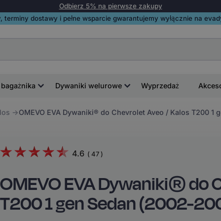
Odbierz 5% na pierwsze zakupy
, terminy dostawy i pełne wsparcie gwarantujemy wyłącznie na evadyw
 bagażnika
Dywaniki welurowe
Wyprzedaż
Akces
los
OMEVO EVA Dywaniki® do Chevrolet Aveo / Kalos T200 1 
4.6
(
47
)
OMEVO EVA Dywaniki® do Che
T200 1 gen Sedan (2002-20