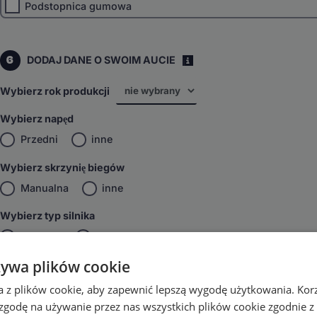
Podstopnica gumowa
6
DODAJ DANE O SWOIM AUCIE
i
Wybierz rok produkcji
Wybierz napęd
Przedni
inne
Wybierz skrzynię biegów
Manualna
inne
Wybierz typ silnika
Benzyna
inne
żywa plików cookie
DODAJ DO KOSZYKA
a z plików cookie, aby zapewnić lepszą wygodę użytkowania. Korzy
 zgodę na używanie przez nas wszystkich plików cookie zgodnie 