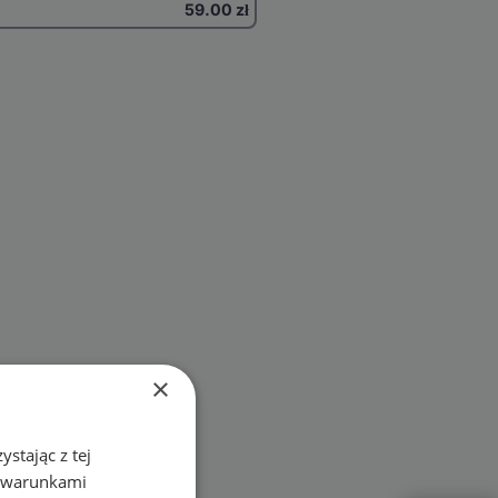
59.00
zł
×
stając z tej
z warunkami