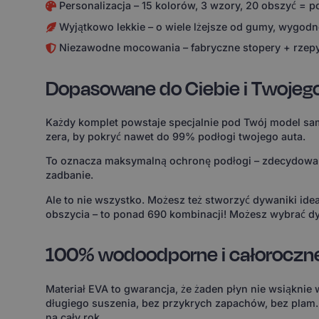
Personalizacja – 15 kolorów, 3 wzory, 20 obszyć = 
Wyjątkowo lekkie – o wiele lżejsze od gumy, wygodne
Niezawodne mocowania – fabryczne stopery + rzepy
Dopasowane do Ciebie i Twojeg
Każdy komplet powstaje specjalnie pod Twój model sam
zera, by pokryć nawet do 99% podłogi twojego auta.
To oznacza maksymalną ochronę podłogi – zdecydowanie
zadbanie.
Ale to nie wszystko. Możesz też stworzyć dywaniki id
obszycia – to ponad 690 kombinacji! Możesz wybrać dy
100% wodoodporne i całoroczn
Materiał EVA to gwarancja, że żaden płyn nie wsiąknie
długiego suszenia, bez przykrych zapachów, bez plam
na cały rok.