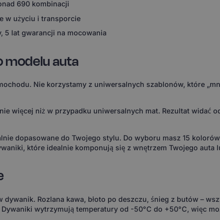
ponad 690 kombinacji
 w użyciu i transporcie
, 5 lat gwarancji na mocowania
o modelu auta
ochodu. Nie korzystamy z uniwersalnych szablonów, które „mni
 więcej niż w przypadku uniwersalnych mat. Rezultat widać od 
ealnie dopasowane do Twojego stylu. Do wyboru masz 15 koloró
waniki, które idealnie komponują się z wnętrzem Twojego auta l
e
 w dywanik. Rozlana kawa, błoto po deszczu, śnieg z butów – wsz
. Dywaniki wytrzymują temperatury od -50°C do +50°C, więc m