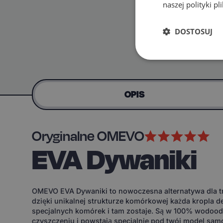
naszej polityki p
DOSTOSUJ
OPIS
Oryginalne OMEVO
EVA Dywaniki
OMEVO EVA Dywaniki to nowoczesna alternatywa dla tr
dzięki unikalnej strukturze komórkowej każda kropla d
specjalnych komórek i tam zostaje. Są w 100% wodoodp
czyszczeniu i powstają specjalnie pod twój model sam