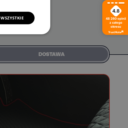
4.8
 WSZYSTKIE
48 260
opinii
z całego
okresu
DOSTAWA