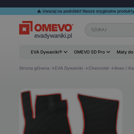
⚠️️ Uważaj na podróbki! Nasze oryginalne produkty
EVA Dywaniki®
OMEVO 5D Pro
Maty do
Strona główna
EVA Dywaniki
Chevrolet
Aveo / Ka