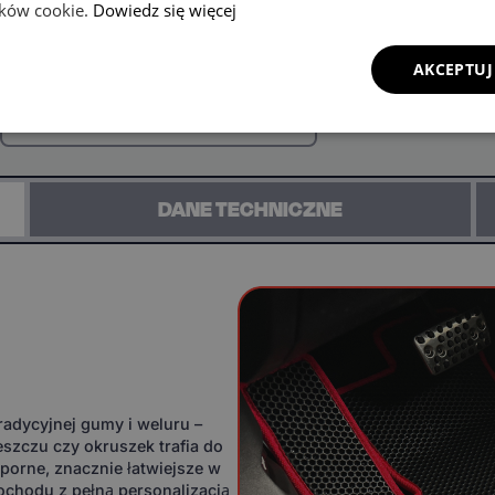
lików cookie.
Dowiedz się więcej
AKCEPTUJ
Zadzwoń i zamów ten produkt przez
telefon
+48 221 045 463
DANE TECHNICZNE
adycyjnej gumy i weluru –
eszczu czy okruszek trafia do
orne, znacznie łatwiejsze w
ochodu z pełną personalizacją