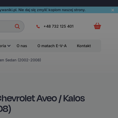
aniki.pl. Nie daj się zmylić kopiom naszej strony.
+48 732 125 401
oria
O nas
O matach E-V-A
Kontakt
gen Sedan (2002-2008)
vrolet Aveo / Kalos
08)