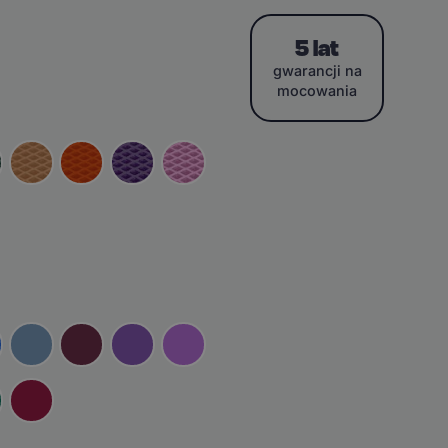
5 lat
gwarancji na
mocowania