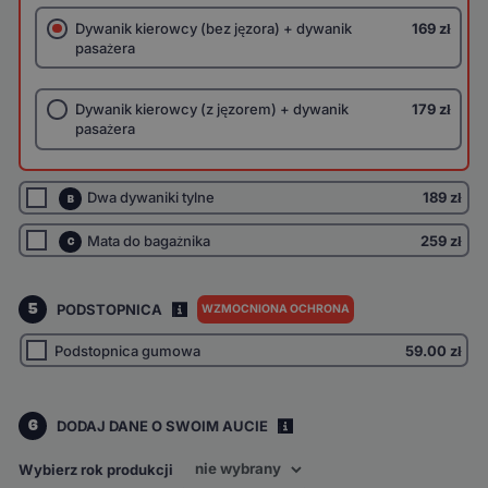
Dywanik kierowcy (bez jęzora) + dywanik
169 zł
pasażera
Dywanik kierowcy (z jęzorem) + dywanik
179 zł
pasażera
Dwa dywaniki tylne
189 zł
B
Mata do bagażnika
259 zł
C
5
PODSTOPNICA
WZMOCNIONA OCHRONA
I
Podstopnica gumowa
59.00
zł
6
DODAJ DANE O SWOIM AUCIE
i
Wybierz rok produkcji