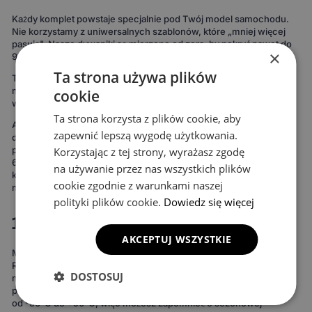
Każdy komplet powstaje specjalnie pod Twój model samochodu.
Nie korzystamy z uniwersalnych szablonów, które „mniej więcej
pasują". Nasze dywaniki są mierzone od zera, by pokryć nawet do
×
99% podłogi twojego auta.
Ta strona używa plików
To oznacza maksymalną ochronę podłogi – zdecydowanie więcej
niż w przypadku uniwersalnych mat. Rezultat widać od razu:
cookie
wnętrze wygląda bardziej spójnie, elegancko i zadbanie.
Ta strona korzysta z plików cookie, aby
Ale to nie wszystko. Możesz też stworzyć dywaniki idealnie
zapewnić lepszą wygodę użytkowania.
dopasowane do Twojego stylu. Do wyboru masz 15 kolorów
powierzchni, 3 wzory komórek i 20 wariantów obszycia – to ponad
Korzystając z tej strony, wyrażasz zgodę
690 kombinacji! Możesz wybrać dywaniki, które idealnie
na używanie przez nas wszystkich plików
komponują się z wnętrzem Twojego auta lub nadają mu zupełnie
cookie zgodnie z warunkami naszej
nowy charakter.
polityki plików cookie.
Dowiedz się więcej
100% wodoodporne i całoroczne
AKCEPTUJ WSZYSTKIE
Materiał EVA to gwarancja, że żaden płyn nie wsiąknie w dywanik.
Rozlana kawa, błoto po deszczu, śnieg z butów – wszystko zostaje
DOSTOSUJ
na powierzchni i łatwo się usuwa. Bez długiego suszenia, bez
przykrych zapachów, bez plam. Dywaniki wytrzymują temperatury
od -50°C do +50°C, więc możesz zapomnieć o sezonowej