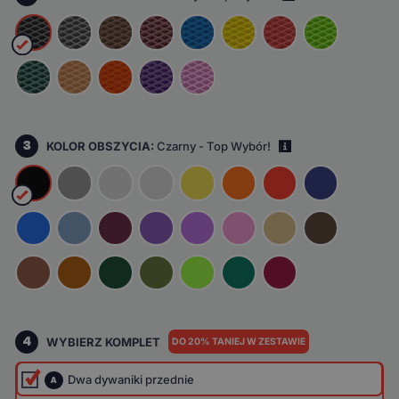
3
KOLOR OBSZYCIA:
Czarny - Top Wybór!
i
4
WYBIERZ KOMPLET
DO 20% TANIEJ W ZESTAWIE
Dwa dywaniki przednie
A