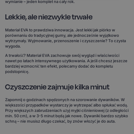
wymianie – jeden komplet na cały rok.
Lekkie, ale niezwykle trwałe
Materiał EVA to prawdziwa innowacja. Jest lekki jak piórko w
porównaniu do tradycyjnej gumy, ale jednocześnie wyjątkowo
wytrzymały. Wyjmowanie, przenoszenie i czyszczenie? To czysta
wygoda.
A trwałość? Materiał EVA zachowuje swój wygląd i właściwości
nawet po latach intensywnego użytkowania. A jeśli chcesz jeszcze
bardziej wzmocnić ten efekt, polecamy dodać do kompletu
podstopnicę.
Czyszczenie zajmuje kilka minut
Zapomnij o godzinach spędzonych na szorowanie dywaników. W
większości przypadków wystarczy je wytrzepać albo spłukać wodą.
Przy większych zabrudzeniach użyj myjki ciśnieniowej (z odległości
min. 50 cm), a w 3-5 minut będą jak nowe. Dywaniki bardzo szybko
schną – nie musisz długo czekać, by znów włożyć je do auta.