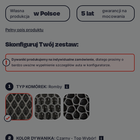
Własna
gwarancji na
w Polsce
5 lat
produkcja
mocowania
Pełny opis produktu
Skonfiguruj Twój zestaw:
Dywaniki produkujemy na indywidualne zamówienie
, dlatego prosimy o
bardzo uważne wypełnienie szczegółów auta w konfiguratorze.
1
TYP KOMÓREK:
Romby
i
2
KOLOR DYWANIKA:
Czarny - Top Wybór!
i