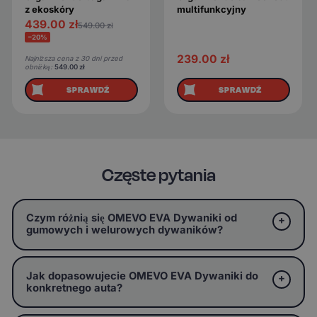
z ekoskóry
multifunkcyjny
439.00
zł
549.00
zł
−20%
239.00
zł
Najniższa cena z 30 dni przed
obniżką:
549.00
zł
SPRAWDŹ
SPRAWDŹ
Częste pytania
Czym różnią się OMEVO EVA Dywaniki od
gumowych i welurowych dywaników?
Jak dopasowujecie OMEVO EVA Dywaniki do
konkretnego auta?