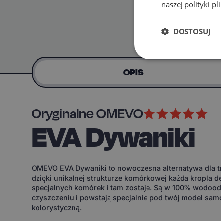
naszej polityki p
DOSTOSUJ
OPIS
Oryginalne OMEVO
EVA Dywaniki
OMEVO EVA Dywaniki to nowoczesna alternatywa dla tr
dzięki unikalnej strukturze komórkowej każda kropla d
specjalnych komórek i tam zostaje. Są w 100% wodoodp
czyszczeniu i powstają specjalnie pod twój model sam
kolorystyczną.