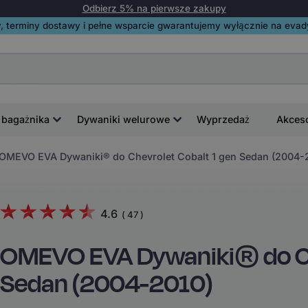
Odbierz 5% na pierwsze zakupy
, terminy dostawy i pełne wsparcie gwarantujemy wyłącznie na evadyw
 bagażnika
Dywaniki welurowe
Wyprzedaż
Akces
OMEVO EVA Dywaniki® do Chevrolet Cobalt 1 gen Sedan (2004-
4.6
(
47
)
OMEVO EVA Dywaniki® do Ch
Sedan (2004-2010)