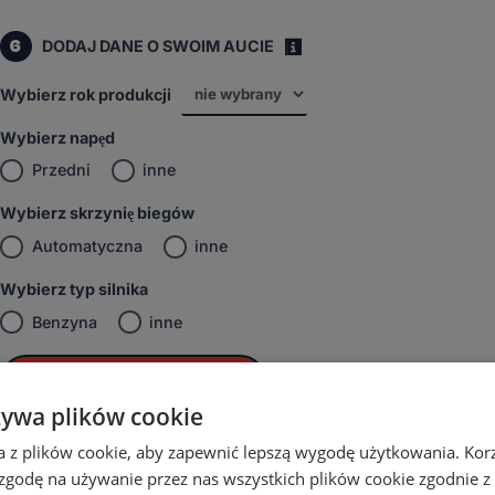
6
DODAJ DANE O SWOIM AUCIE
i
Wybierz rok produkcji
Wybierz napęd
Przedni
inne
Wybierz skrzynię biegów
Automatyczna
inne
Wybierz typ silnika
Benzyna
inne
DODAJ DO KOSZYKA
żywa plików cookie
a z plików cookie, aby zapewnić lepszą wygodę użytkowania. Korzy
 zgodę na używanie przez nas wszystkich plików cookie zgodnie 