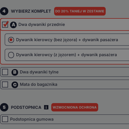
4
WYBIERZ KOMPLET
DO 20% TANIEJ W ZESTAWIE
A
Dwa dywaniki przednie
Dywanik kierowcy (bez jęzora) + dywanik pasażera
Dywanik kierowcy (z jęzorem) + dywanik pasażera
B
Dwa dywaniki tylne
C
Mata do bagażnika
5
PODSTOPNICA
WZMOCNIONA OCHRONA
I
Podstopnica gumowa