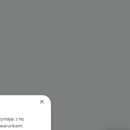
×
stając z tej
z warunkami