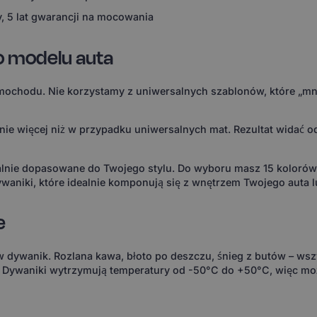
, 5 lat gwarancji na mocowania
o modelu auta
ochodu. Nie korzystamy z uniwersalnych szablonów, które „mni
 więcej niż w przypadku uniwersalnych mat. Rezultat widać od 
ealnie dopasowane do Twojego stylu. Do wyboru masz 15 koloró
waniki, które idealnie komponują się z wnętrzem Twojego auta l
e
 w dywanik. Rozlana kawa, błoto po deszczu, śnieg z butów – wsz
. Dywaniki wytrzymują temperatury od -50°C do +50°C, więc m