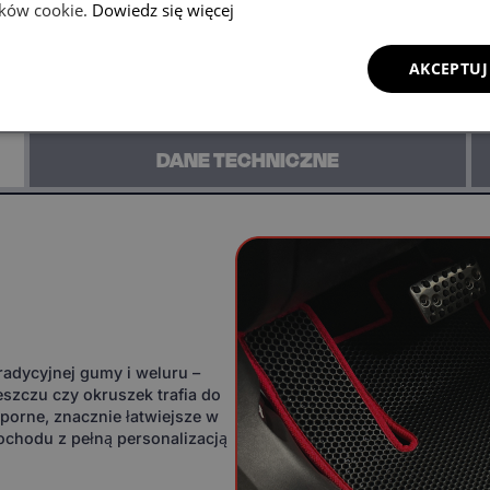
lików cookie.
Dowiedz się więcej
Zadzwoń i zamów ten produkt przez
telefon
AKCEPTUJ
+48 221 045 463
DANE TECHNICZNE
adycyjnej gumy i weluru –
eszczu czy okruszek trafia do
orne, znacznie łatwiejsze w
ochodu z pełną personalizacją