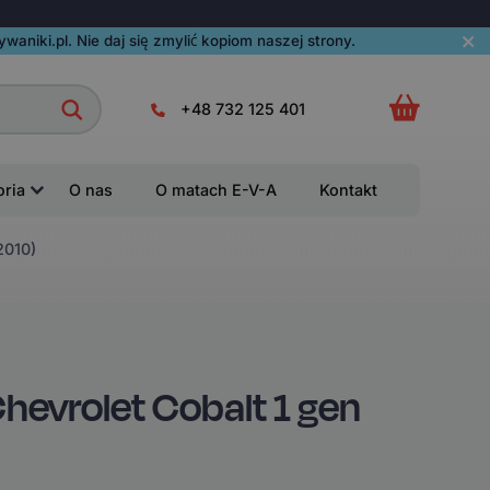
aniki.pl. Nie daj się zmylić kopiom naszej strony.
+48 732 125 401
oria
O nas
O matach E-V-A
Kontakt
2010)
evrolet Cobalt 1 gen