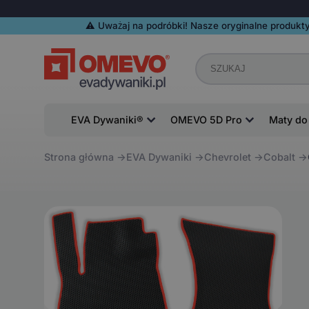
⚠️️ Uważaj na podróbki! Nasze oryginalne produkty
EVA Dywaniki®
OMEVO 5D Pro
Maty do
Strona główna
EVA Dywaniki
Chevrolet
Cobalt