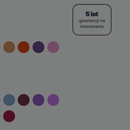
5 lat
gwarancji na
mocowania