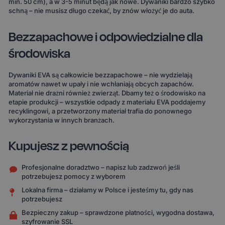
min. 50 cm), a w 3-5 minut będą jak nowe. Dywaniki bardzo szybko
schną – nie musisz długo czekać, by znów włożyć je do auta.
Bezzapachowe i odpowiedzialne dla
środowiska
Dywaniki EVA są całkowicie bezzapachowe – nie wydzielają
aromatów nawet w upały i nie wchłaniają obcych zapachów.
Materiał nie drażni również zwierząt. Dbamy też o środowisko na
etapie produkcji – wszystkie odpady z materiału EVA poddajemy
recyklingowi, a przetworzony materiał trafia do ponownego
wykorzystania w innych branżach.
Kupujesz z pewnością
Profesjonalne doradztwo – napisz lub zadzwoń jeśli
potrzebujesz pomocy z wyborem
Lokalna firma – działamy w Polsce i jesteśmy tu, gdy nas
potrzebujesz
Bezpieczny zakup – sprawdzone płatności, wygodna dostawa,
szyfrowanie SSL