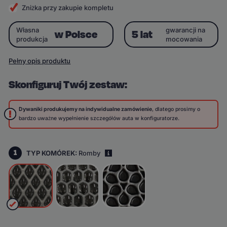
Zniżka przy zakupie kompletu
Własna
gwarancji na
w Polsce
5 lat
produkcja
mocowania
Pełny opis produktu
Skonfiguruj Twój zestaw:
Dywaniki produkujemy na indywidualne zamówienie
, dlatego prosimy o
bardzo uważne wypełnienie szczegółów auta w konfiguratorze.
1
TYP KOMÓREK:
Romby
i