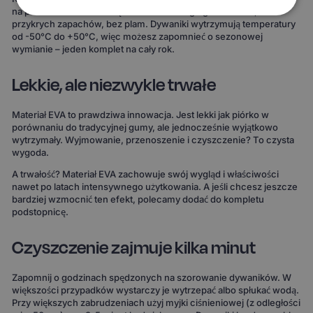
na powierzchni i łatwo się usuwa. Bez długiego suszenia, bez
przykrych zapachów, bez plam. Dywaniki wytrzymują temperatury
od -50°C do +50°C, więc możesz zapomnieć o sezonowej
wymianie – jeden komplet na cały rok.
Lekkie, ale niezwykle trwałe
Materiał EVA to prawdziwa innowacja. Jest lekki jak piórko w
porównaniu do tradycyjnej gumy, ale jednocześnie wyjątkowo
wytrzymały. Wyjmowanie, przenoszenie i czyszczenie? To czysta
wygoda.
A trwałość? Materiał EVA zachowuje swój wygląd i właściwości
nawet po latach intensywnego użytkowania. A jeśli chcesz jeszcze
bardziej wzmocnić ten efekt, polecamy dodać do kompletu
podstopnicę.
Czyszczenie zajmuje kilka minut
Zapomnij o godzinach spędzonych na szorowanie dywaników. W
większości przypadków wystarczy je wytrzepać albo spłukać wodą.
Przy większych zabrudzeniach użyj myjki ciśnieniowej (z odległości