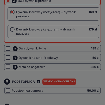
Dwa dywaniki przednie
A
Dywanik kierowcy (bez jęzora) + dywanik
169 zł
pasażera
Dywanik kierowcy (z jęzorem) + dywanik
179 zł
pasażera
Dwa dywaniki tylne
189 zł
B
Dywanik na tunel środkowy
59 zł
C
Mata do bagażnika
359 zł
D
5
PODSTOPNICA
WZMOCNIONA OCHRONA
I
Podstopnica gumowa
59.00
zł