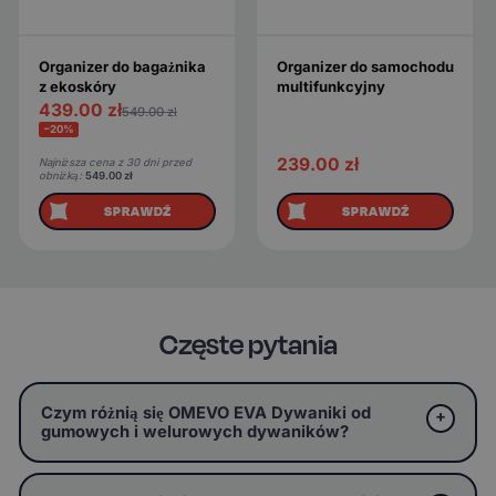
Organizer do bagażnika
Organizer do samochodu
z ekoskóry
multifunkcyjny
439.00
zł
549.00
zł
−20%
239.00
zł
Najniższa cena z 30 dni przed
obniżką:
549.00
zł
SPRAWDŹ
SPRAWDŹ
Częste pytania
Czym różnią się OMEVO EVA Dywaniki od
gumowych i welurowych dywaników?