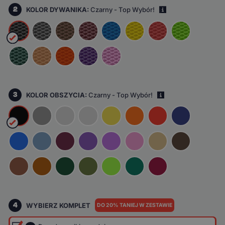
2
KOLOR DYWANIKA:
Czarny - Top Wybór!
i
3
KOLOR OBSZYCIA:
Czarny - Top Wybór!
i
4
WYBIERZ KOMPLET
DO 20% TANIEJ W ZESTAWIE