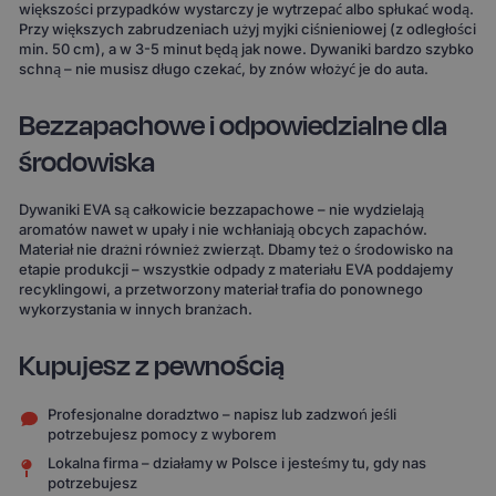
większości przypadków wystarczy je wytrzepać albo spłukać wodą.
Przy większych zabrudzeniach użyj myjki ciśnieniowej (z odległości
min. 50 cm), a w 3-5 minut będą jak nowe. Dywaniki bardzo szybko
schną – nie musisz długo czekać, by znów włożyć je do auta.
Bezzapachowe i odpowiedzialne dla
środowiska
Dywaniki EVA są całkowicie bezzapachowe – nie wydzielają
aromatów nawet w upały i nie wchłaniają obcych zapachów.
Materiał nie drażni również zwierząt. Dbamy też o środowisko na
etapie produkcji – wszystkie odpady z materiału EVA poddajemy
recyklingowi, a przetworzony materiał trafia do ponownego
wykorzystania w innych branżach.
Kupujesz z pewnością
Profesjonalne doradztwo – napisz lub zadzwoń jeśli
potrzebujesz pomocy z wyborem
Lokalna firma – działamy w Polsce i jesteśmy tu, gdy nas
potrzebujesz