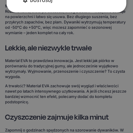
DOSTOSUJ
Materiał EVA to gwarancja, że żaden płyn nie wsiąknie w dywanik.
Rozlana kawa, błoto po deszczu, śnieg z butów – wszystko zostaje
na powierzchni i łatwo się usuwa. Bez długiego suszenia, bez
przykrych zapachów, bez plam. Dywaniki wytrzymują temperatury
od -50°C do +50°C, więc możesz zapomnieć o sezonowej
wymianie – jeden komplet na cały rok.
Lekkie, ale niezwykle trwałe
Materiał EVA to prawdziwa innowacja. Jest lekki jak piórko w
porównaniu do tradycyjnej gumy, ale jednocześnie wyjątkowo
wytrzymały. Wyjmowanie, przenoszenie i czyszczenie? To czysta
wygoda.
A trwałość? Materiał EVA zachowuje swój wygląd i właściwości
nawet po latach intensywnego użytkowania. A jeśli chcesz jeszcze
bardziej wzmocnić ten efekt, polecamy dodać do kompletu
podstopnicę.
Czyszczenie zajmuje kilka minut
Zapomnij o godzinach spędzonych na szorowanie dywaników. W