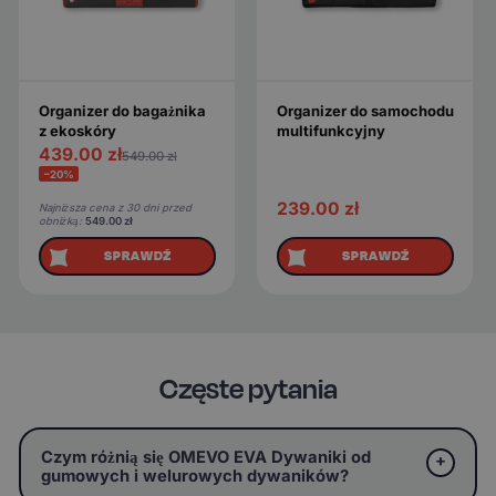
Organizer do bagażnika
Organizer do samochodu
z ekoskóry
multifunkcyjny
439.00
zł
549.00
zł
−20%
239.00
zł
Najniższa cena z 30 dni przed
obniżką:
549.00
zł
SPRAWDŹ
SPRAWDŹ
Częste pytania
Czym różnią się OMEVO EVA Dywaniki od
gumowych i welurowych dywaników?