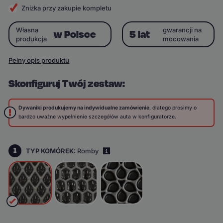
Zniżka przy zakupie kompletu
Własna
gwarancji na
w Polsce
5 lat
produkcja
mocowania
Pełny opis produktu
Skonfiguruj Twój zestaw:
Dywaniki produkujemy na indywidualne zamówienie
, dlatego prosimy o
bardzo uważne wypełnienie szczegółów auta w konfiguratorze.
1
TYP KOMÓREK:
Romby
i