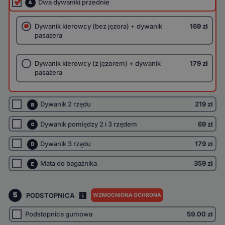
Dwa dywaniki przednie
A
Dywanik kierowcy (bez jęzora) + dywanik
169 zł
pasażera
Dywanik kierowcy (z jęzorem) + dywanik
179 zł
pasażera
Dywanik 2 rzędu
219 zł
B
Dywanik pomiędzy 2 i 3 rzędem
69 zł
C
Dywanik 3 rzędu
179 zł
D
Mata do bagażnika
359 zł
E
5
PODSTOPNICA
WZMOCNIONA OCHRONA
I
Podstopnica gumowa
59.00
zł