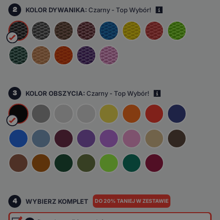
2
KOLOR DYWANIKA:
Czarny - Top Wybór!
i
3
KOLOR OBSZYCIA:
Czarny - Top Wybór!
i
4
WYBIERZ KOMPLET
DO 20% TANIEJ W ZESTAWIE