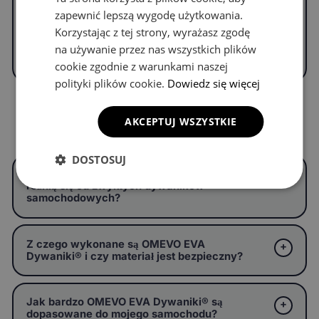
zapewnić lepszą wygodę użytkowania.
Korzystając z tej strony, wyrażasz zgodę
WYPEŁNIJ FORMULARZ
na używanie przez nas wszystkich plików
cookie zgodnie z warunkami naszej
polityki plików cookie.
Dowiedz się więcej
AKCEPTUJ WSZYSTKIE
Częste pytania
DOSTOSUJ
Czym są OMEVO EVA Dywaniki® i czym
różnią się od zwykłych dywaników
samochodowych?
Z czego wykonane są OMEVO EVA
Dywaniki® i czy materiał jest bezpieczny?
Jak bardzo OMEVO EVA Dywaniki® są
dopasowane do mojego samochodu?