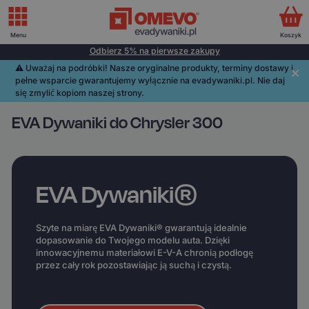
Menu
Koszyk
Odbierz 5% na pierwsze zakupy
⚠️️ Uważaj na podróbki! Nasze oryginalne produkty, terminy dostawy i
pełne wsparcie gwarantujemy wyłącznie na evadywaniki.pl. Nie daj
się zmylić kopiom naszej strony.
EVA Dywaniki do Chrysler 300
EVA Dywaniki®
Szyte na miarę EVA Dywaniki® gwarantują idealnie
dopasowanie do Twojego modelu auta. Dzięki
innowacyjnemu materiałowi E-V-A chronią podłogę
przez cały rok pozostawiając ją suchą i czystą.