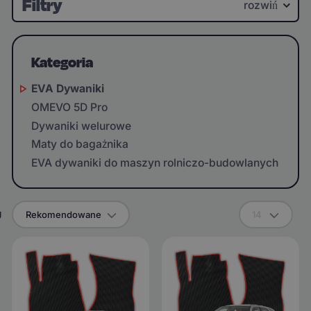
Filtry
rozwiń
Kategoria
EVA Dywaniki
OMEVO 5D Pro
Dywaniki welurowe
Maty do bagażnika
EVA dywaniki do maszyn rolniczo-budowlanych
g
Rekomendowane
14